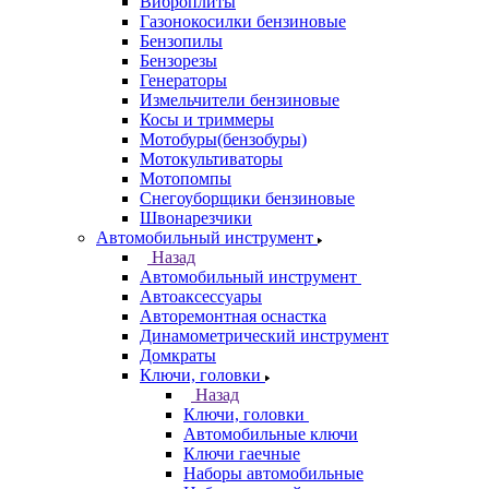
Виброплиты
Газонокосилки бензиновые
Бензопилы
Бензорезы
Генераторы
Измельчители бензиновые
Косы и триммеры
Мотобуры(бензобуры)
Мотокультиваторы
Мотопомпы
Снегоуборщики бензиновые
Швонарезчики
Автомобильный инструмент
Назад
Автомобильный инструмент
Автоаксессуары
Авторемонтная оснастка
Динамометрический инструмент
Домкраты
Ключи, головки
Назад
Ключи, головки
Автомобильные ключи
Ключи гаечные
Наборы автомобильные