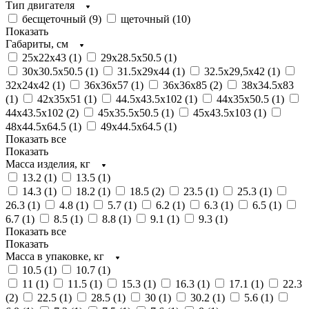
Тип двигателя
бесщеточный (
9
)
щеточный (
10
)
Показать
Габариты, см
25x22x43 (
1
)
29x28.5x50.5 (
1
)
30x30.5x50.5 (
1
)
31.5x29x44 (
1
)
32.5х29,5х42 (
1
)
32х24х42 (
1
)
36x36x57 (
1
)
36x36x85 (
2
)
38х34.5х83
(
1
)
42x35x51 (
1
)
44.5x43.5x102 (
1
)
44x35x50.5 (
1
)
44x43.5x102 (
2
)
45x35.5x50.5 (
1
)
45x43.5x103 (
1
)
48x44.5x64.5 (
1
)
49x44.5x64.5 (
1
)
Показать все
Показать
Масса изделия, кг
13.2 (
1
)
13.5 (
1
)
14.3 (
1
)
18.2 (
1
)
18.5 (
2
)
23.5 (
1
)
25.3 (
1
)
26.3 (
1
)
4.8 (
1
)
5.7 (
1
)
6.2 (
1
)
6.3 (
1
)
6.5 (
1
)
6.7 (
1
)
8.5 (
1
)
8.8 (
1
)
9.1 (
1
)
9.3 (
1
)
Показать все
Показать
Масса в упаковке, кг
10.5 (
1
)
10.7 (
1
)
11 (
1
)
11.5 (
1
)
15.3 (
1
)
16.3 (
1
)
17.1 (
1
)
22.3
(
2
)
22.5 (
1
)
28.5 (
1
)
30 (
1
)
30.2 (
1
)
5.6 (
1
)