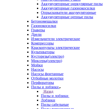
Аккумуляторные циркулярные пилы
Аккумуляторные газонокосилки
Опрыскиватели аккумуляторные
Аккумуляторные цепные пилы
Бетономешалки
Газонокосилки
Граверы
Дрели
Измельчители электрические
Компрессоры
Краскопульты электрические
Культиваторы
Кусторезы(электро)
Миксеры(электро)
Мойки
Насосы
Насосы фонтанные
Отбойные молотки
Перфораторы
Пилы и лобзики
Назад
Пилы и лобзики
Лобзики
Пилы сабельные
Пилы торцовочные