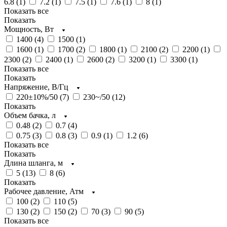
6.8 (
1
)
7.2 (
1
)
7.5 (
1
)
7.6 (
1
)
8 (
1
)
Показать все
Показать
Мощность, Вт
1400 (
4
)
1500 (
1
)
1600 (
1
)
1700 (
2
)
1800 (
1
)
2100 (
2
)
2200 (
1
)
2300 (
2
)
2400 (
1
)
2600 (
2
)
3200 (
1
)
3300 (
1
)
Показать все
Показать
Напряжение, В/Гц
220±10%/50 (
7
)
230~/50 (
12
)
Показать
Объем бачка, л
0.48 (
2
)
0.7 (
4
)
0.75 (
3
)
0.8 (
3
)
0.9 (
1
)
1.2 (
6
)
Показать все
Показать
Длина шланга, м
5 (
13
)
8 (
6
)
Показать
Рабочее давление, Атм
100 (
2
)
110 (
5
)
130 (
2
)
150 (
2
)
70 (
3
)
90 (
5
)
Показать все