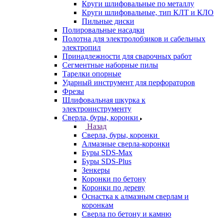
Круги шлифовальные по металлу
Круги шлифовальные, тип КЛТ и КЛО
Пильные диски
Полировальные насадки
Полотна для электролобзиков и сабельных
электропил
Принадлежности для сварочных работ
Сегментные наборные пилы
Тарелки опорные
Ударный инструмент для перфораторов
Фрезы
Шлифовальная шкурка к
электроинструменту
Сверла, буры, коронки
Назад
Сверла, буры, коронки
Алмазные сверла-коронки
Буры SDS-Max
Буры SDS-Plus
Зенкеры
Коронки по бетону
Коронки по дереву
Оснастка к алмазным сверлам и
коронкам
Сверла по бетону и камню