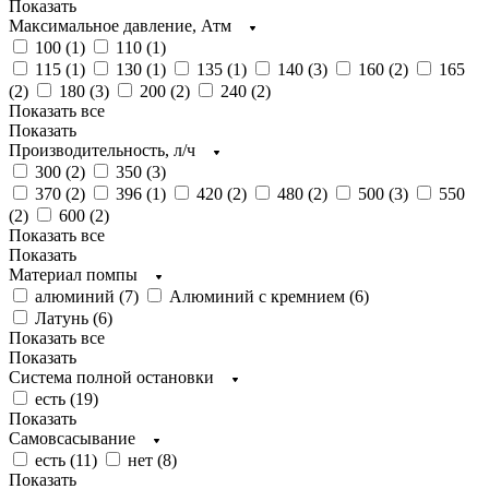
Показать
Максимальное давление, Атм
100 (
1
)
110 (
1
)
115 (
1
)
130 (
1
)
135 (
1
)
140 (
3
)
160 (
2
)
165
(
2
)
180 (
3
)
200 (
2
)
240 (
2
)
Показать все
Показать
Производительность, л/ч
300 (
2
)
350 (
3
)
370 (
2
)
396 (
1
)
420 (
2
)
480 (
2
)
500 (
3
)
550
(
2
)
600 (
2
)
Показать все
Показать
Материал помпы
алюминий (
7
)
Алюминий с кремнием (
6
)
Латунь (
6
)
Показать все
Показать
Система полной остановки
есть (
19
)
Показать
Самовсасывание
есть (
11
)
нет (
8
)
Показать