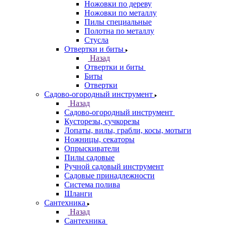
Ножовки по дереву
Ножовки по металлу
Пилы специальные
Полотна по металлу
Стусла
Отвертки и биты
Назад
Отвертки и биты
Биты
Отвертки
Садово-огородный инструмент
Назад
Садово-огородный инструмент
Кусторезы, сучкорезы
Лопаты, вилы, грабли, косы, мотыги
Ножницы, секаторы
Опрыскиватели
Пилы садовые
Ручной садовый инструмент
Садовые принадлежности
Система полива
Шланги
Сантехника
Назад
Сантехника