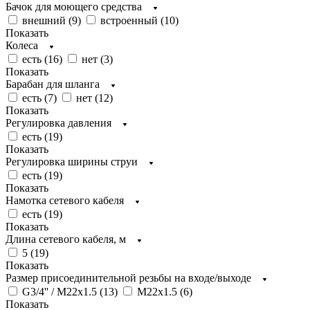
Бачок для моющего средства
внешний (
9
)
встроенный (
10
)
Показать
Колеса
есть (
16
)
нет (
3
)
Показать
Барабан для шланга
есть (
7
)
нет (
12
)
Показать
Регулировка давления
есть (
19
)
Показать
Регулировка ширины струи
есть (
19
)
Показать
Намотка сетевого кабеля
есть (
19
)
Показать
Длина сетевого кабеля, м
5 (
19
)
Показать
Размер присоединительной резьбы на входе/выходе
G3/4'' / М22х1.5 (
13
)
М22х1.5 (
6
)
Показать