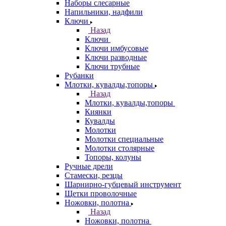
Наборы слесарные
Напильники, надфили
Ключи
Назад
Ключи
Ключи имбусовые
Ключи разводные
Ключи трубные
Рубанки
Млотки, кувалды,топоры
Назад
Млотки, кувалды,топоры
Киянки
Кувалды
Молотки
Молотки специальные
Молотки столярные
Топоры, колуны
Ручные дрели
Стамески, резцы
Шарнирно-губцевый инструмент
Щетки проволочные
Ножовки, полотна
Назад
Ножовки, полотна