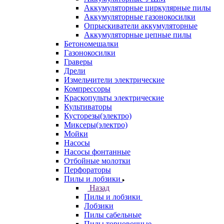
Аккумуляторные циркулярные пилы
Аккумуляторные газонокосилки
Опрыскиватели аккумуляторные
Аккумуляторные цепные пилы
Бетономешалки
Газонокосилки
Граверы
Дрели
Измельчители электрические
Компрессоры
Краскопульты электрические
Культиваторы
Кусторезы(электро)
Миксеры(электро)
Мойки
Насосы
Насосы фонтанные
Отбойные молотки
Перфораторы
Пилы и лобзики
Назад
Пилы и лобзики
Лобзики
Пилы сабельные
Пилы торцовочные