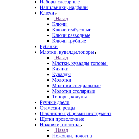
Наборы слесарные
Напильники, надфили
Ключи
Назад
Ключи
Ключи имбусовые
Ключи разводные
Ключи трубные
Рубанки
Млотки, кувалды,топоры
Назад
Млотки, кувалды,топоры
Киянки
Кувалды
Молотки
Молотки специальные
Молотки столярные
Топоры, колуны
Ручные дрели
Стамески, резцы
Шарнирно-губцевый инструмент
Щетки проволочные
Ножовки, полотна
Назад
Ножовки, полотна