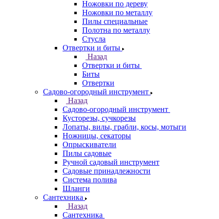
Ножовки по дереву
Ножовки по металлу
Пилы специальные
Полотна по металлу
Стусла
Отвертки и биты
Назад
Отвертки и биты
Биты
Отвертки
Садово-огородный инструмент
Назад
Садово-огородный инструмент
Кусторезы, сучкорезы
Лопаты, вилы, грабли, косы, мотыги
Ножницы, секаторы
Опрыскиватели
Пилы садовые
Ручной садовый инструмент
Садовые принадлежности
Система полива
Шланги
Сантехника
Назад
Сантехника