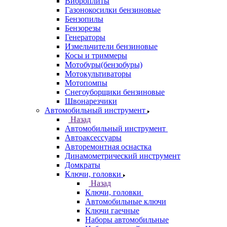
Виброплиты
Газонокосилки бензиновые
Бензопилы
Бензорезы
Генераторы
Измельчители бензиновые
Косы и триммеры
Мотобуры(бензобуры)
Мотокультиваторы
Мотопомпы
Снегоуборщики бензиновые
Швонарезчики
Автомобильный инструмент
Назад
Автомобильный инструмент
Автоаксессуары
Авторемонтная оснастка
Динамометрический инструмент
Домкраты
Ключи, головки
Назад
Ключи, головки
Автомобильные ключи
Ключи гаечные
Наборы автомобильные