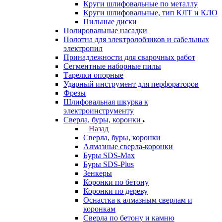
Круги шлифовальные по металлу
Круги шлифовальные, тип КЛТ и КЛО
Пильные диски
Полировальные насадки
Полотна для электролобзиков и сабельных
электропил
Принадлежности для сварочных работ
Сегментные наборные пилы
Тарелки опорные
Ударный инструмент для перфораторов
Фрезы
Шлифовальная шкурка к
электроинструменту
Сверла, буры, коронки
Назад
Сверла, буры, коронки
Алмазные сверла-коронки
Буры SDS-Max
Буры SDS-Plus
Зенкеры
Коронки по бетону
Коронки по дереву
Оснастка к алмазным сверлам и
коронкам
Сверла по бетону и камню