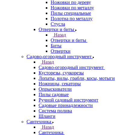
Ножовки по дереву
Ножовки по металлу
Пилы специальные
Полотна по металлу
Стусла
Отвертки и биты
Назад
Отвертки и биты
Биты
Отвертки
Садово-огородный инструмент
Назад
Садово-огородный инструмент
Кусторезы, сучкорезы
Лопаты, вилы, грабли, косы, мотыги
Ножницы, секаторы
Опрыскиватели
Пилы садовые
Ручной садовый инструмент
Садовые принадлежности
Система полива
Шланги
Сантехника
Назад
Сантехника