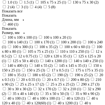
1.0 (
1
)
1.5 (
1
)
105 х 75 х 25 (
1
)
130 х 75 х 30 (
2
)
2 (
4
)
3 (
1
)
4 (
4
)
5 (
8
)
Показать все
Показать
Длина, мм
460 (
1
)
Показать
Размер, мм
100 х 100 х 100 (
1
)
100 х 100 х 20 (
1
)
100 х 140 (
1
)
100 х 170 (
1
)
100 х 200 (
1
)
100 х 240
(
1
)
100 х 300 (
1
)
100 х 35 (
2
)
100 х 60 х 60 (
1
)
100
х 80 х 80 (
1
)
105 х 75 х 25 (
1
)
110 х 110 х 250 (
1
)
12 х
0.5 (
2
)
12 х 0.75 (
1
)
120 х 120 х 35 (
1
)
125 х 125 х 20
(
1
)
125 х 50 х 40 (
1
)
140 х 1200 (
1
)
140 х 140 х 250 (
1
)
140 х 400 (
1
)
140 х 55 (
2
)
145 х 145 х 35 (
1
)
150 х
150 х 25 (
1
)
150 х 25 (
3
)
17 х 0.5 (
1
)
175 х 175 х 35 (
1
)
180 х 35 (
1
)
180 х 65 (
2
)
190 (
2
)
190 х 25 (
2
)
20
х 0.5 (
1
)
20 х 0.55 (
1
)
20 х 0.7 (
1
)
200 х 80 (
2
)
210
х 90 (
2
)
25 х 25 х 17 (
2
)
25 х 25 х 25 (
2
)
290 х 27 (
3
)
30 х 30 х 30 (
2
)
32 х 170 (
2
)
32 х 210 (
1
)
32 х 290
(
2
)
35 х 40 х 140 (
1
)
35 х 50 х 50 (
3
)
35 х 90 х 90 (
2
)
40 х 100 (
1
)
40 х 100 х 100 (
1
)
40 х 120 (
1
)
40 х
120 х 40 (
1
)
40 х 120(60) (
1
)
40 х 1200 (
1
)
40 х