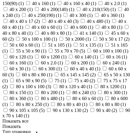
150(90) (
1
)
40 х 160 (
1
)
40 х 160 х 40 (
1
)
40 х 2.0 (
1
)
40 х 200 (
1
)
40 х 200(140) (
1
)
40 х 210(150) (
1
)
40
х 240 (
1
)
40 х 250(190) (
1
)
40 х 300 (
1
)
40 х 360 (
1
)
40 х 40 х 17 (
2
)
40 х 40 х 40 (
3
)
40 х 480 (
1
)
40 х
60 х 40 (
1
)
40 х 60 х 60 (
1
)
40 х 600 (
1
)
40 х 80 (
1
)
40 х 80 х 40 (
1
)
40 х 80 х 80 (
1
)
41 х 140 (
1
)
45 х 60 х
60 (
2
)
50 х 100 х 100 (
1
)
50 х 2000 (
1
)
50 х 50 х 17 (
2
)
50 х 60 х 60 (
1
)
51 х 105 (
1
)
51 х 135 (
1
)
51 х 165
(
1
)
55 х 50 х 90 (
1
)
55 х 70 х 70 (
5
)
60 х 100 х 100 (
1
)
60 х 120 (
1
)
60 х 1200 (
1
)
60 х 140 (
1
)
60 х 16 (
1
)
60 х 160 (
1
)
60 х 2.0 (
1
)
60 х 200 (
1
)
60 х 240 (
1
)
60 х 30 (
1
)
60 х 300 (
1
)
60 х 40 х 40 (
1
)
60 х 60 х
60 (
3
)
60 х 80 х 80 (
1
)
65 х 145 х 145 (
2
)
65 х 50 х 130
(
1
)
65 х 90 х 90 (
5
)
75 (
1
)
75 х 40 (
2
)
75 х 75 х 17
(
2
)
80 х 100 х 100 (
3
)
80 х 120 х 40 (
1
)
80 х 1200 (
1
)
80 х 150 (
1
)
80 х 200 (
1
)
80 х 240 (
1
)
80 х 300 (
1
)
80 х 360 (
1
)
80 х 480 (
1
)
80 х 60 х 60 (
1
)
80 х 600
(
1
)
80 х 80 х 250 (
1
)
80 х 80 х 40 (
1
)
80 х 80 х 80 (
1
)
90 х 105 х 105 (
5
)
90 х 130 х 130 (
2
)
90 х 40 (
2
)
90
х 70 х 140 (
1
)
Показать все
Показать
Тип упаковки