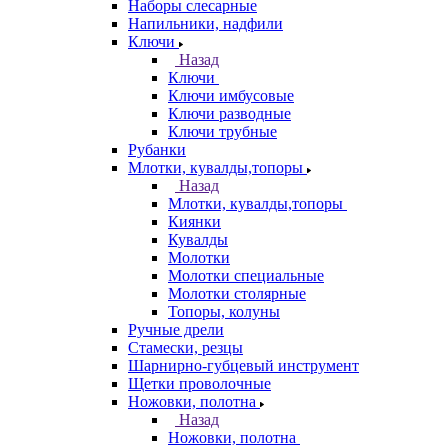
Наборы слесарные
Напильники, надфили
Ключи
Назад
Ключи
Ключи имбусовые
Ключи разводные
Ключи трубные
Рубанки
Млотки, кувалды,топоры
Назад
Млотки, кувалды,топоры
Киянки
Кувалды
Молотки
Молотки специальные
Молотки столярные
Топоры, колуны
Ручные дрели
Стамески, резцы
Шарнирно-губцевый инструмент
Щетки проволочные
Ножовки, полотна
Назад
Ножовки, полотна