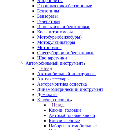
Виброплиты
Газонокосилки бензиновые
Бензопилы
Бензорезы
Генераторы
Измельчители бензиновые
Косы и триммеры
Мотобуры(бензобуры)
Мотокультиваторы
Мотопомпы
Снегоуборщики бензиновые
Швонарезчики
Автомобильный инструмент
Назад
Автомобильный инструмент
Автоаксессуары
Авторемонтная оснастка
Динамометрический инструмент
Домкраты
Ключи, головки
Назад
Ключи, головки
Автомобильные ключи
Ключи гаечные
Наборы автомобильные