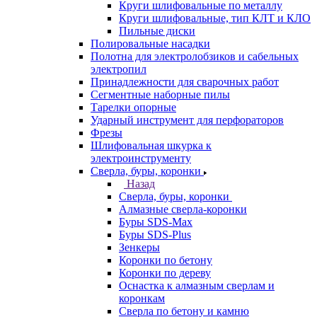
Круги шлифовальные по металлу
Круги шлифовальные, тип КЛТ и КЛО
Пильные диски
Полировальные насадки
Полотна для электролобзиков и сабельных
электропил
Принадлежности для сварочных работ
Сегментные наборные пилы
Тарелки опорные
Ударный инструмент для перфораторов
Фрезы
Шлифовальная шкурка к
электроинструменту
Сверла, буры, коронки
Назад
Сверла, буры, коронки
Алмазные сверла-коронки
Буры SDS-Max
Буры SDS-Plus
Зенкеры
Коронки по бетону
Коронки по дереву
Оснастка к алмазным сверлам и
коронкам
Сверла по бетону и камню