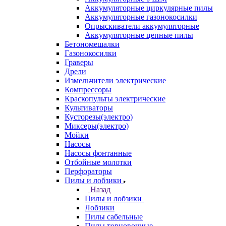
Аккумуляторные циркулярные пилы
Аккумуляторные газонокосилки
Опрыскиватели аккумуляторные
Аккумуляторные цепные пилы
Бетономешалки
Газонокосилки
Граверы
Дрели
Измельчители электрические
Компрессоры
Краскопульты электрические
Культиваторы
Кусторезы(электро)
Миксеры(электро)
Мойки
Насосы
Насосы фонтанные
Отбойные молотки
Перфораторы
Пилы и лобзики
Назад
Пилы и лобзики
Лобзики
Пилы сабельные
Пилы торцовочные