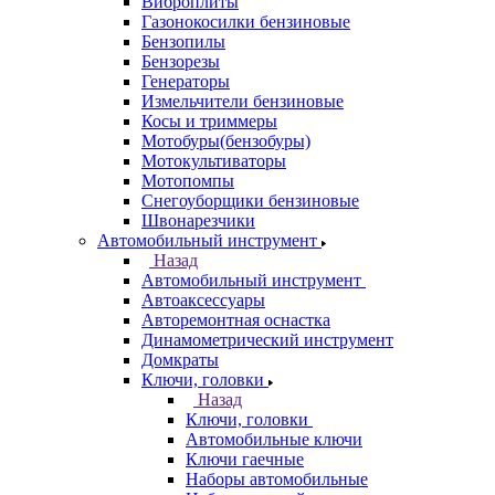
Виброплиты
Газонокосилки бензиновые
Бензопилы
Бензорезы
Генераторы
Измельчители бензиновые
Косы и триммеры
Мотобуры(бензобуры)
Мотокультиваторы
Мотопомпы
Снегоуборщики бензиновые
Швонарезчики
Автомобильный инструмент
Назад
Автомобильный инструмент
Автоаксессуары
Авторемонтная оснастка
Динамометрический инструмент
Домкраты
Ключи, головки
Назад
Ключи, головки
Автомобильные ключи
Ключи гаечные
Наборы автомобильные