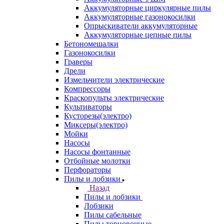
Аккумуляторные циркулярные пилы
Аккумуляторные газонокосилки
Опрыскиватели аккумуляторные
Аккумуляторные цепные пилы
Бетономешалки
Газонокосилки
Граверы
Дрели
Измельчители электрические
Компрессоры
Краскопульты электрические
Культиваторы
Кусторезы(электро)
Миксеры(электро)
Мойки
Насосы
Насосы фонтанные
Отбойные молотки
Перфораторы
Пилы и лобзики
Назад
Пилы и лобзики
Лобзики
Пилы сабельные
Пилы торцовочные