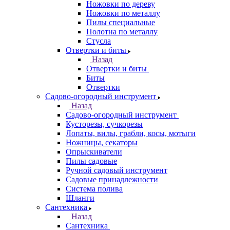
Ножовки по дереву
Ножовки по металлу
Пилы специальные
Полотна по металлу
Стусла
Отвертки и биты
Назад
Отвертки и биты
Биты
Отвертки
Садово-огородный инструмент
Назад
Садово-огородный инструмент
Кусторезы, сучкорезы
Лопаты, вилы, грабли, косы, мотыги
Ножницы, секаторы
Опрыскиватели
Пилы садовые
Ручной садовый инструмент
Садовые принадлежности
Система полива
Шланги
Сантехника
Назад
Сантехника