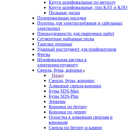
Круги шлифовальные по металлу
Круги шлифовальные, тип КЛТ и КЛО
Пильные диски
Полировальные насадки
Полотна для электролобзиков и сабельных
электропил
Принадлежности для сварочных работ
Сегментные наборные пилы
Тарелки опорные
Ударный инструмент для перфораторов
Фрезы
Шлифовальная шкурка к
электроинструменту
Сверла, буры, коронки
Назад
Сверла, буры, коронки
Алмазные сверла-коронки
Буры SDS-Max
Буры SDS-Plus
Зенкеры
Коронки по бетону
Коронки по дереву
Оснастка к алмазным сверлам и
коронкам
Сверла по бетону и камню