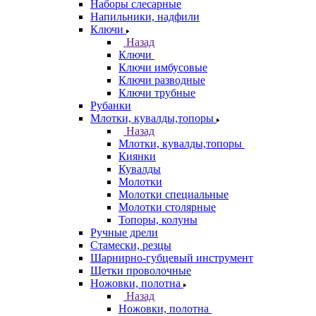
Наборы слесарные
Напильники, надфили
Ключи
Назад
Ключи
Ключи имбусовые
Ключи разводные
Ключи трубные
Рубанки
Млотки, кувалды,топоры
Назад
Млотки, кувалды,топоры
Киянки
Кувалды
Молотки
Молотки специальные
Молотки столярные
Топоры, колуны
Ручные дрели
Стамески, резцы
Шарнирно-губцевый инструмент
Щетки проволочные
Ножовки, полотна
Назад
Ножовки, полотна