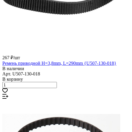
267 ₽/
шт
Ремень приводной Н=3,8mm, L=290mm {U507-130-018}
В наличии
Арт.
U507-130-018
В корзину