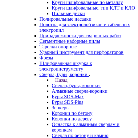
Круги шлифовальные по металлу
Круги шлифовальные, тип КЛТ и КЛО
Пильные диски
Полировальные насадки
Полотна для электролобзиков и сабельных
электропил
Принадлежности для сварочных работ
Сегментные наборные пилы
Тарелки опорные
Ударный инструмент для перфораторов
Фрезы
Шлифовальная шкурка к
электроинструменту
Сверла, буры, коронки
Назад
Сверла, буры, коронки
Алмазные сверла-коронки
Буры SDS-Max
Буры SDS-Plus
Зенкеры
Коронки по бетону
Коронки по дереву
Оснастка к алмазным сверлам и
коронкам
Сверла по бетону и камню