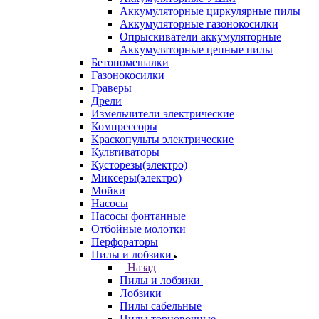
Аккумуляторные циркулярные пилы
Аккумуляторные газонокосилки
Опрыскиватели аккумуляторные
Аккумуляторные цепные пилы
Бетономешалки
Газонокосилки
Граверы
Дрели
Измельчители электрические
Компрессоры
Краскопульты электрические
Культиваторы
Кусторезы(электро)
Миксеры(электро)
Мойки
Насосы
Насосы фонтанные
Отбойные молотки
Перфораторы
Пилы и лобзики
Назад
Пилы и лобзики
Лобзики
Пилы сабельные
Пилы торцовочные