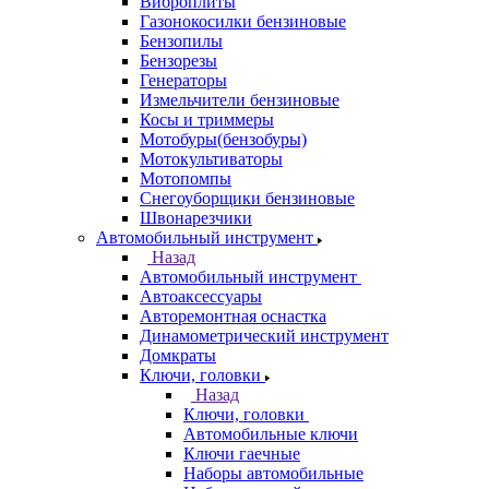
Виброплиты
Газонокосилки бензиновые
Бензопилы
Бензорезы
Генераторы
Измельчители бензиновые
Косы и триммеры
Мотобуры(бензобуры)
Мотокультиваторы
Мотопомпы
Снегоуборщики бензиновые
Швонарезчики
Автомобильный инструмент
Назад
Автомобильный инструмент
Автоаксессуары
Авторемонтная оснастка
Динамометрический инструмент
Домкраты
Ключи, головки
Назад
Ключи, головки
Автомобильные ключи
Ключи гаечные
Наборы автомобильные