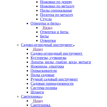
Ножовки по дереву
Ножовки по металлу
Пилы специальные
Полотна по металлу
Стусла
Отвертки и биты
Назад
Отвертки и биты
Биты
Отвертки
Садово-огородный инструмент
Назад
Садово-огородный инструмент
Кусторезы, сучкорезы
Лопаты, вилы, грабли, косы, мотыги
Ножницы, секаторы
Опрыскиватели
Пилы садовые
Ручной садовый инструмент
Садовые принадлежности
Система полива
Шланги
Сантехника
Назад
Сантехника