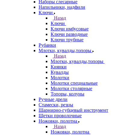
Наборы слесарные
Напильники, надфили
Ключи
Назад
Ключи
Ключи имбусовые
Ключи разводные
Ключи трубные
Рубанки
Млотки, кувалды,топоры
Назад
Млотки, кувалды,топоры
Киянки
Кувалды
Молотки
Молотки специальные
Молотки столярные
Топоры, колуны
Ручные дрели
Стамески, резцы
Шарнирно-губцевый инструмент
Щетки проволочные
Ножовки, полотна
Назад
Ножовки, полотна