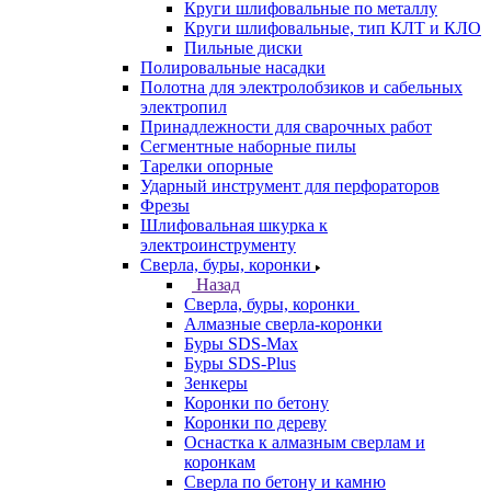
Круги шлифовальные по металлу
Круги шлифовальные, тип КЛТ и КЛО
Пильные диски
Полировальные насадки
Полотна для электролобзиков и сабельных
электропил
Принадлежности для сварочных работ
Сегментные наборные пилы
Тарелки опорные
Ударный инструмент для перфораторов
Фрезы
Шлифовальная шкурка к
электроинструменту
Сверла, буры, коронки
Назад
Сверла, буры, коронки
Алмазные сверла-коронки
Буры SDS-Max
Буры SDS-Plus
Зенкеры
Коронки по бетону
Коронки по дереву
Оснастка к алмазным сверлам и
коронкам
Сверла по бетону и камню