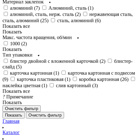
Материал заклепок
алюминий (
7
)
Алюминий, сталь (
1
)
алюминий, сталь, нерж. сталь (
2
)
нержавеющая сталь,
сталь, алюминий (
25
)
сталь, алюминий (
6
)
Показать все
Показать
Макс. частота вращения, об/мин
1000 (
2
)
Показать
Тип упаковки
блистер двойной с вложенной карточкой (
2
)
блистер-
слайд (
5
)
карточка картонная (
1
)
карточка картонная с подвесом
(
9
)
карточка пластиковая (
1
)
коробка картонная (
26
)
наклейка цветная (
1
)
слив картонный (
3
)
Показать все
?
Примечание
Показать
Очистить фильтр
Показать
Очистить фильтр
Главная
Каталог