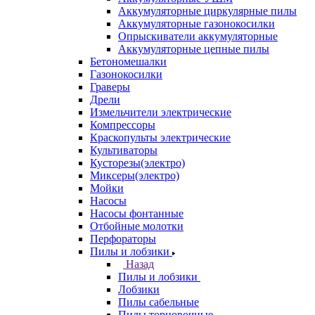
Аккумуляторные циркулярные пилы
Аккумуляторные газонокосилки
Опрыскиватели аккумуляторные
Аккумуляторные цепные пилы
Бетономешалки
Газонокосилки
Граверы
Дрели
Измельчители электрические
Компрессоры
Краскопульты электрические
Культиваторы
Кусторезы(электро)
Миксеры(электро)
Мойки
Насосы
Насосы фонтанные
Отбойные молотки
Перфораторы
Пилы и лобзики
Назад
Пилы и лобзики
Лобзики
Пилы сабельные
Пилы торцовочные