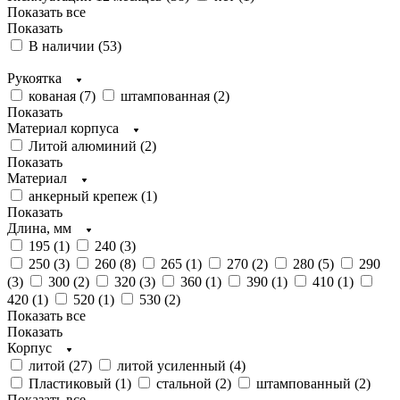
Показать все
Показать
В наличии (
53
)
Рукоятка
кованая (
7
)
штампованная (
2
)
Показать
Материал корпуса
Литой алюминий (
2
)
Показать
Материал
анкерный крепеж (
1
)
Показать
Длина, мм
195 (
1
)
240 (
3
)
250 (
3
)
260 (
8
)
265 (
1
)
270 (
2
)
280 (
5
)
290
(
3
)
300 (
2
)
320 (
3
)
360 (
1
)
390 (
1
)
410 (
1
)
420 (
1
)
520 (
1
)
530 (
2
)
Показать все
Показать
Корпус
литой (
27
)
литой усиленный (
4
)
Пластиковый (
1
)
стальной (
2
)
штампованный (
2
)
Показать все