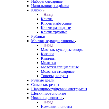
Наборы слесарные
Напильники, надфили
Ключи
Назад
Ключи
Ключи имбусовые
Ключи разводные
Ключи трубные
Рубанки
Млотки, кувалды,топоры
Назад
Млотки, кувалды,топоры
Киянки
Кувалды
Молотки
Молотки специальные
Молотки столярные
Топоры, колуны
Ручные дрели
Стамески, резцы
Шарнирно-губцевый инструмент
Щетки проволочные
Ножовки, полотна
Назад
Ножовки, полотна