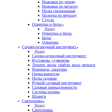
Ножовки по дереву
Ножовки по металлу
Пилы специальные
Полотна по металлу
Стусла
Отвертки и биты
Назад
Отвертки и биты
Биты
Отвертки
Садово-огородный инструмент
Назад
Садово-огородный инструмент
Кусторезы, сучкорезы
Лопаты, вилы, грабли, косы, мотыги
Ножницы, секаторы
Опрыскиватели
Пилы садовые
Ручной садовый инструмент
Садовые принадлежности
Система полива
Шланги
Сантехника
Назад
Сантехника