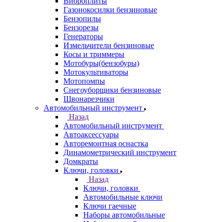
Виброплиты
Газонокосилки бензиновые
Бензопилы
Бензорезы
Генераторы
Измельчители бензиновые
Косы и триммеры
Мотобуры(бензобуры)
Мотокультиваторы
Мотопомпы
Снегоуборщики бензиновые
Швонарезчики
Автомобильный инструмент
Назад
Автомобильный инструмент
Автоаксессуары
Авторемонтная оснастка
Динамометрический инструмент
Домкраты
Ключи, головки
Назад
Ключи, головки
Автомобильные ключи
Ключи гаечные
Наборы автомобильные