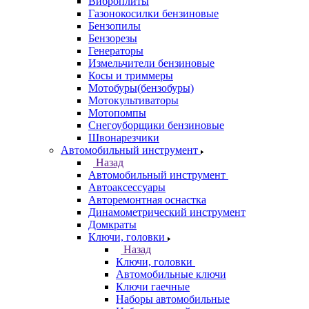
Виброплиты
Газонокосилки бензиновые
Бензопилы
Бензорезы
Генераторы
Измельчители бензиновые
Косы и триммеры
Мотобуры(бензобуры)
Мотокультиваторы
Мотопомпы
Снегоуборщики бензиновые
Швонарезчики
Автомобильный инструмент
Назад
Автомобильный инструмент
Автоаксессуары
Авторемонтная оснастка
Динамометрический инструмент
Домкраты
Ключи, головки
Назад
Ключи, головки
Автомобильные ключи
Ключи гаечные
Наборы автомобильные