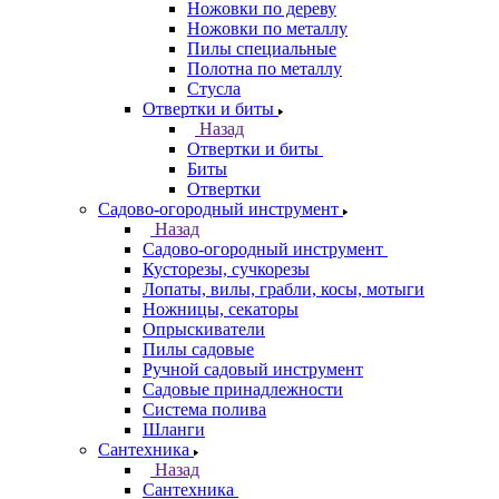
Ножовки по дереву
Ножовки по металлу
Пилы специальные
Полотна по металлу
Стусла
Отвертки и биты
Назад
Отвертки и биты
Биты
Отвертки
Садово-огородный инструмент
Назад
Садово-огородный инструмент
Кусторезы, сучкорезы
Лопаты, вилы, грабли, косы, мотыги
Ножницы, секаторы
Опрыскиватели
Пилы садовые
Ручной садовый инструмент
Садовые принадлежности
Система полива
Шланги
Сантехника
Назад
Сантехника