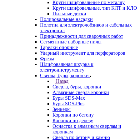
Круги шлифовальные по металлу
Круги шлифовальные, тип КЛТ и КЛО
Пильные диски
Полировальные насадки
Полотна для электролобзиков и сабельных
электропил
Принадлежности для сварочных работ
Сегментные наборные пилы
Тарелки опорные
Ударный инструмент для перфораторов
Фрезы
Шлифовальная шкурка к
электроинструменту
Сверла, буры, коронки
Назад
Сверла, буры, коронки
Алмазные сверла-коронки
Буры SDS-Max
Буры SDS-Plus
Зенкеры
Коронки по бетону
Коронки по дереву
Оснастка к алмазным сверлам и
коронкам
Сверла по бетону и камню