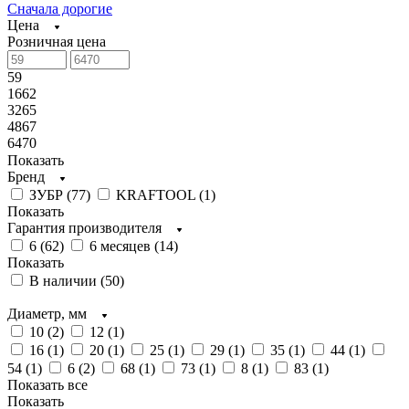
Сначала дорогие
Цена
Розничная цена
59
1662
3265
4867
6470
Показать
Бренд
ЗУБР (
77
)
KRAFTOOL (
1
)
Показать
Гарантия производителя
6 (
62
)
6 месяцев (
14
)
Показать
В наличии (
50
)
Диаметр, мм
10 (
2
)
12 (
1
)
16 (
1
)
20 (
1
)
25 (
1
)
29 (
1
)
35 (
1
)
44 (
1
)
54 (
1
)
6 (
2
)
68 (
1
)
73 (
1
)
8 (
1
)
83 (
1
)
Показать все
Показать