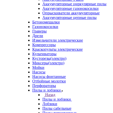
Аккумуляторные циркулярные пилы
Аккумуляторные газонокосилки
Опрыскиватели аккумуляторные
Аккумуляторные цепные пилы
Бетономешалки
Газонокосилки
Граверы
Дрели
Измельчители электрические
Компрессоры
Краскопульты электрические
Культиваторы
Кусторезы(электро)
Миксеры(электро)
Мойки
Насосы
Насосы фонтанные
Отбойные молотки
Перфораторы
Пилы и лобзики
Назад
Пилы и лобзики
Лобзики
Пилы сабельные
Пилы торцовочные