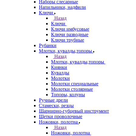
Наборы слесарные
Напильники, надфили
Ключи
Назад
Ключи
Ключи имбусовые
Ключи разводные
Ключи трубные
Рубанки
Млотки, кувалды,топоры
Назад
Млотки, кувалды,топоры
Киянки
Кувалды
Молотки
Молотки специальные
Молотки столярные
Топоры, колуны
Ручные дрели
Стамески, резцы
Шарнирно-губцевый инструмент
Щетки проволочные
Ножовки, полотна
Назад
Ножовки, полотна