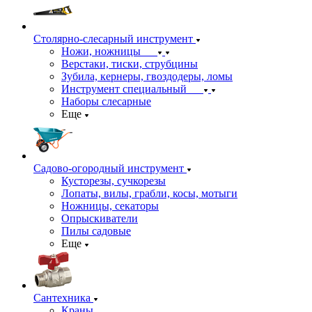
Столярно-слесарный инструмент
Ножи, ножницы
Верстаки, тиски, струбцины
Зубила, кернеры, гвоздодеры, ломы
Инструмент специальный
Наборы слесарные
Еще
Садово-огородный инструмент
Кусторезы, сучкорезы
Лопаты, вилы, грабли, косы, мотыги
Ножницы, секаторы
Опрыскиватели
Пилы садовые
Еще
Сантехника
Краны