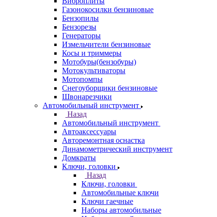
Виброплиты
Газонокосилки бензиновые
Бензопилы
Бензорезы
Генераторы
Измельчители бензиновые
Косы и триммеры
Мотобуры(бензобуры)
Мотокультиваторы
Мотопомпы
Снегоуборщики бензиновые
Швонарезчики
Автомобильный инструмент
Назад
Автомобильный инструмент
Автоаксессуары
Авторемонтная оснастка
Динамометрический инструмент
Домкраты
Ключи, головки
Назад
Ключи, головки
Автомобильные ключи
Ключи гаечные
Наборы автомобильные