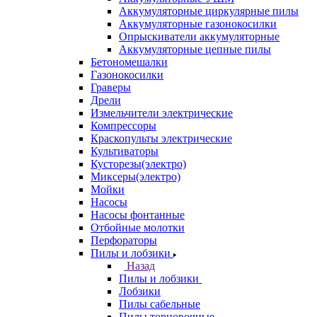
Аккумуляторные циркулярные пилы
Аккумуляторные газонокосилки
Опрыскиватели аккумуляторные
Аккумуляторные цепные пилы
Бетономешалки
Газонокосилки
Граверы
Дрели
Измельчители электрические
Компрессоры
Краскопульты электрические
Культиваторы
Кусторезы(электро)
Миксеры(электро)
Мойки
Насосы
Насосы фонтанные
Отбойные молотки
Перфораторы
Пилы и лобзики
Назад
Пилы и лобзики
Лобзики
Пилы сабельные
Пилы торцовочные