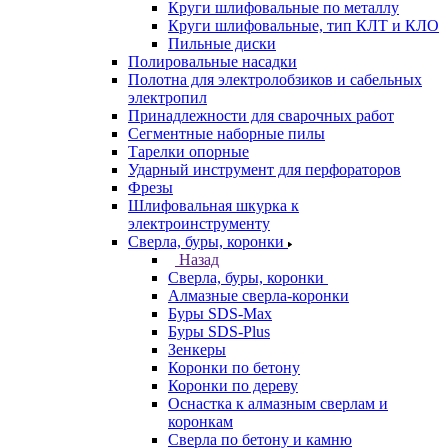
Круги шлифовальные по металлу
Круги шлифовальные, тип КЛТ и КЛО
Пильные диски
Полировальные насадки
Полотна для электролобзиков и сабельных
электропил
Принадлежности для сварочных работ
Сегментные наборные пилы
Тарелки опорные
Ударный инструмент для перфораторов
Фрезы
Шлифовальная шкурка к
электроинструменту
Сверла, буры, коронки
Назад
Сверла, буры, коронки
Алмазные сверла-коронки
Буры SDS-Max
Буры SDS-Plus
Зенкеры
Коронки по бетону
Коронки по дереву
Оснастка к алмазным сверлам и
коронкам
Сверла по бетону и камню