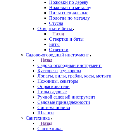
Ножовки по дереву
Ножовки по металлу
Пилы специальные
Полотна по металлу
Стусла
Отвертки и биты
Назад
Отвертки и биты
Биты
Отвертки
Садово-огородный инструмент
Назад
Садово-огородный инструмент
Кусторезы, сучкорезы
Лопаты, вилы, грабли, косы, мотыги
Ножницы, секаторы
Опрыскиватели
Пилы садовые
Ручной садовый инструмент
Садовые принадлежности
Система полива
Шланги
Сантехника
Назад
Сантехника