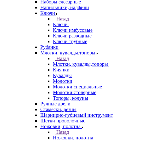
Наборы слесарные
Напильники, надфили
Ключи
Назад
Ключи
Ключи имбусовые
Ключи разводные
Ключи трубные
Рубанки
Млотки, кувалды,топоры
Назад
Млотки, кувалды,топоры
Киянки
Кувалды
Молотки
Молотки специальные
Молотки столярные
Топоры, колуны
Ручные дрели
Стамески, резцы
Шарнирно-губцевый инструмент
Щетки проволочные
Ножовки, полотна
Назад
Ножовки, полотна