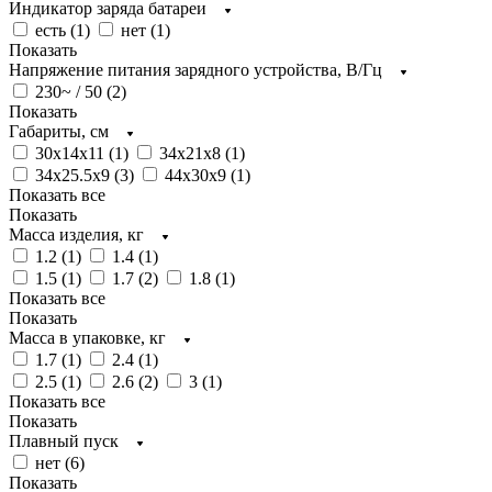
Индикатор заряда батареи
есть (
1
)
нет (
1
)
Показать
Напряжение питания зарядного устройства, В/Гц
230~ / 50 (
2
)
Показать
Габариты, см
30x14x11 (
1
)
34x21x8 (
1
)
34x25.5x9 (
3
)
44x30x9 (
1
)
Показать все
Показать
Масса изделия, кг
1.2 (
1
)
1.4 (
1
)
1.5 (
1
)
1.7 (
2
)
1.8 (
1
)
Показать все
Показать
Масса в упаковке, кг
1.7 (
1
)
2.4 (
1
)
2.5 (
1
)
2.6 (
2
)
3 (
1
)
Показать все
Показать
Плавный пуск
нет (
6
)
Показать