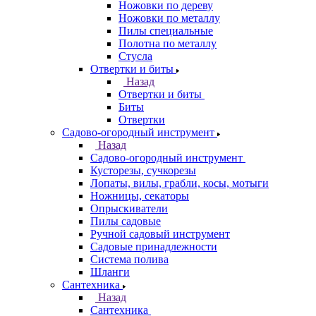
Ножовки по дереву
Ножовки по металлу
Пилы специальные
Полотна по металлу
Стусла
Отвертки и биты
Назад
Отвертки и биты
Биты
Отвертки
Садово-огородный инструмент
Назад
Садово-огородный инструмент
Кусторезы, сучкорезы
Лопаты, вилы, грабли, косы, мотыги
Ножницы, секаторы
Опрыскиватели
Пилы садовые
Ручной садовый инструмент
Садовые принадлежности
Система полива
Шланги
Сантехника
Назад
Сантехника