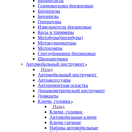
Виброплиты
Газонокосилки бензиновые
Бензопилы
Бензорезы
Генераторы
Измельчители бензиновые
Косы и триммеры
Мотобуры(бензобуры)
Мотокультиваторы
Мотопомпы
Снегоуборщики бензиновые
Швонарезчики
Автомобильный инструмент
Назад
Автомобильный инструмент
Автоаксессуары
Авторемонтная оснастка
Динамометрический инструмент
Домкраты
Ключи, головки
Назад
Ключи, головки
Автомобильные ключи
Ключи гаечные
Наборы автомобильные