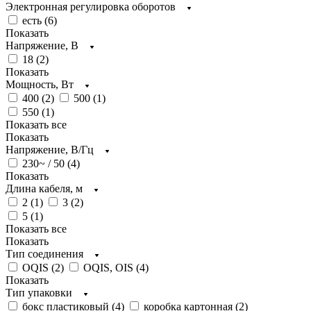
Электронная регулировка оборотов
есть (
6
)
Показать
Напряжение, В
18 (
2
)
Показать
Мощность, Вт
400 (
2
)
500 (
1
)
550 (
1
)
Показать все
Показать
Напряжение, В/Гц
230~ / 50 (
4
)
Показать
Длина кабеля, м
2 (
1
)
3 (
2
)
5 (
1
)
Показать все
Показать
Тип соединения
OQIS (
2
)
OQIS, OIS (
4
)
Показать
Тип упаковки
бокс пластиковый (
4
)
коробка картонная (
2
)