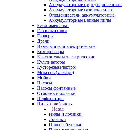
Аккумуляторные циркулярные пилы
Аккумуляторные газонокосилки
Опрыскиватели аккумуляторные
Аккумуляторные цепные пилы
Бетономешалки
Газонокосилки
Граверы
Дрели
Измельчители электрические
Компрессоры
Краскопульты электрические
Культиваторы
Кусторезы(электро)
Миксеры(электро)
Мойки
Насосы
Насосы фонтанные
Отбойные молотки
Перфораторы
Пилы и лобзики
Назад
Пилы и лобзики
Лобзики
Пилы сабельные
Пилы торцовочные