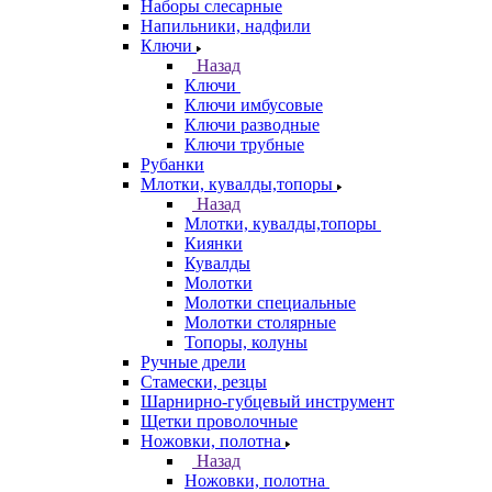
Наборы слесарные
Напильники, надфили
Ключи
Назад
Ключи
Ключи имбусовые
Ключи разводные
Ключи трубные
Рубанки
Млотки, кувалды,топоры
Назад
Млотки, кувалды,топоры
Киянки
Кувалды
Молотки
Молотки специальные
Молотки столярные
Топоры, колуны
Ручные дрели
Стамески, резцы
Шарнирно-губцевый инструмент
Щетки проволочные
Ножовки, полотна
Назад
Ножовки, полотна