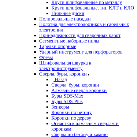
Круги шлифовальные по металлу
Круги шлифовальные, тип КЛТ и КЛО
Пильные диски
Полировальные насадки
Полотна для электролобзиков и сабельных
электропил
Принадлежности для сварочных работ
Сегментные наборные пилы
Тарелки опорные
Ударный инструмент для перфораторов
Фрезы
Шлифовальная шкурка к
электроинструменту
Сверла, буры, коронки
Назад
Сверла, буры, коронки
Алмазные сверла-коронки
Буры SDS-Max
Буры SDS-Plus
Зенкеры
Коронки по бетону
Коронки по дереву
Оснастка к алмазным сверлам и
коронкам
Сверла по бетону и камню