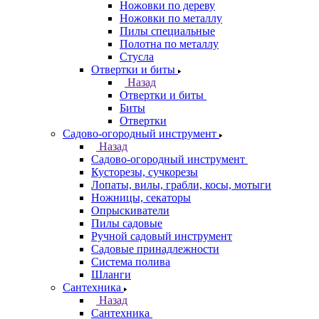
Ножовки по дереву
Ножовки по металлу
Пилы специальные
Полотна по металлу
Стусла
Отвертки и биты
Назад
Отвертки и биты
Биты
Отвертки
Садово-огородный инструмент
Назад
Садово-огородный инструмент
Кусторезы, сучкорезы
Лопаты, вилы, грабли, косы, мотыги
Ножницы, секаторы
Опрыскиватели
Пилы садовые
Ручной садовый инструмент
Садовые принадлежности
Система полива
Шланги
Сантехника
Назад
Сантехника