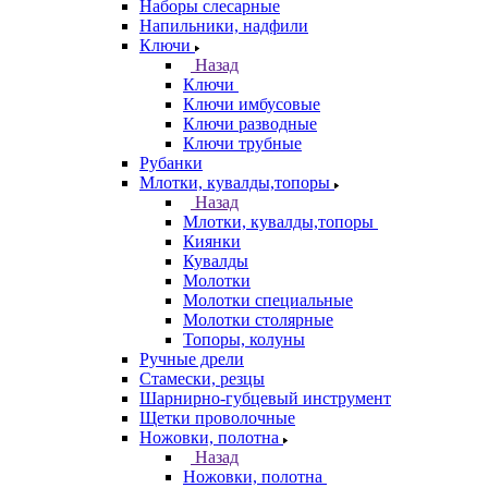
Наборы слесарные
Напильники, надфили
Ключи
Назад
Ключи
Ключи имбусовые
Ключи разводные
Ключи трубные
Рубанки
Млотки, кувалды,топоры
Назад
Млотки, кувалды,топоры
Киянки
Кувалды
Молотки
Молотки специальные
Молотки столярные
Топоры, колуны
Ручные дрели
Стамески, резцы
Шарнирно-губцевый инструмент
Щетки проволочные
Ножовки, полотна
Назад
Ножовки, полотна