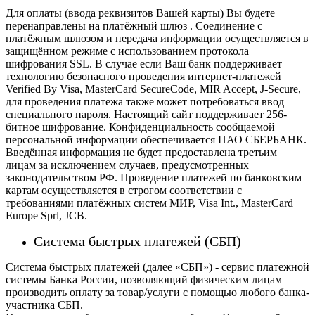
Для оплаты (ввода реквизитов Вашей карты) Вы будете
перенаправлены на платёжный шлюз . Соединение с
платёжным шлюзом и передача информации осуществляется в
защищённом режиме с использованием протокола
шифрования SSL. В случае если Ваш банк поддерживает
технологию безопасного проведения интернет-платежей
Verified By Visa, MasterCard SecureCode, MIR Accept, J-Secure,
для проведения платежа также может потребоваться ввод
специального пароля.
Настоящий сайт поддерживает 256-
битное шифрование. Конфиденциальность сообщаемой
персональной информации обеспечивается ПАО СБЕРБАНК.
Введённая информация не будет предоставлена третьим
лицам за исключением случаев, предусмотренных
законодательством РФ. Проведение платежей по банковским
картам осуществляется в строгом соответствии с
требованиями платёжных систем МИР, Visa Int., MasterCard
Europe Sprl, JCB.
Система быстрых платежей (СБП)
Система быстрых платежей (далее «СБП») - сервис платежной
системы Банка России, позволяющий физическим лицам
производить оплату за товар/услуги с помощью любого банка-
участника СБП.