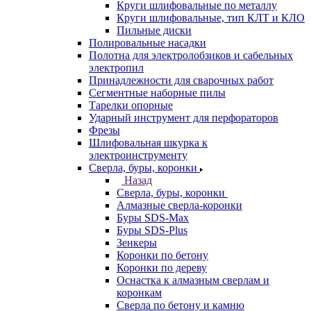
Круги шлифовальные по металлу
Круги шлифовальные, тип КЛТ и КЛО
Пильные диски
Полировальные насадки
Полотна для электролобзиков и сабельных
электропил
Принадлежности для сварочных работ
Сегментные наборные пилы
Тарелки опорные
Ударный инструмент для перфораторов
Фрезы
Шлифовальная шкурка к
электроинструменту
Сверла, буры, коронки
Назад
Сверла, буры, коронки
Алмазные сверла-коронки
Буры SDS-Max
Буры SDS-Plus
Зенкеры
Коронки по бетону
Коронки по дереву
Оснастка к алмазным сверлам и
коронкам
Сверла по бетону и камню