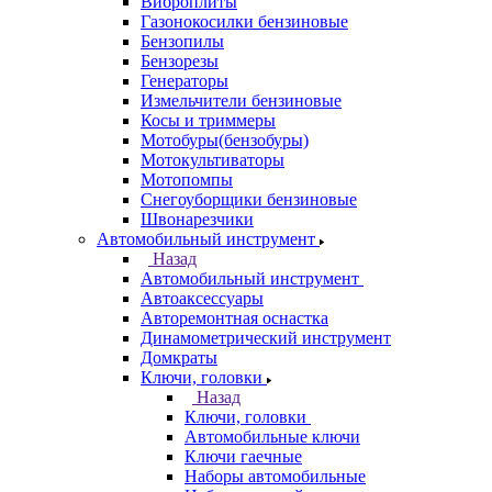
Виброплиты
Газонокосилки бензиновые
Бензопилы
Бензорезы
Генераторы
Измельчители бензиновые
Косы и триммеры
Мотобуры(бензобуры)
Мотокультиваторы
Мотопомпы
Снегоуборщики бензиновые
Швонарезчики
Автомобильный инструмент
Назад
Автомобильный инструмент
Автоаксессуары
Авторемонтная оснастка
Динамометрический инструмент
Домкраты
Ключи, головки
Назад
Ключи, головки
Автомобильные ключи
Ключи гаечные
Наборы автомобильные