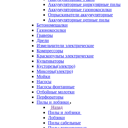
Аккумуляторные циркулярные пилы
Аккумуляторные газонокосилки
Опрыскиватели аккумуляторные
Аккумуляторные цепные пилы
Бетономешалки
Газонокосилки
Граверы
Дрели
Измельчители электрические
Компрессоры
Краскопульты электрические
Культиваторы
Кусторезы(электро)
Миксеры(электро)
Мойки
Насосы
Насосы фонтанные
Отбойные молотки
Перфораторы
Пилы и лобзики
Назад
Пилы и лобзики
Лобзики
Пилы сабельные
Пилы торцовочные