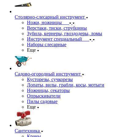
Столярно-слесарный инструмент
Ножи, ножницы
Верстаки, тиски, струбцины
Зубила, кернеры, гвоздодеры, ломы
Инструмент специальный
Наборы слесарные
Еще
Садово-огородный инструмент
Кусторезы, сучкорезы
Лопаты, вилы, грабли, косы, мотыги
Ножницы, секаторы
Опрыскиватели
Пилы садовые
Еще
Сантехника
Краны