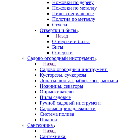
Ножовки по дереву
Ножовки по металлу
Пилы специальные
Полотна по металлу
Стусла
Отвертки и биты
Назад
Отвертки и биты
Биты
Отвертки
Садово-огородный инструмент
Назад
Садово-огородный инструмент
Кусторезы, сучкорезы
Лопаты, вилы, грабли, косы, мотыги
Ножницы, секаторы
Опрыскиватели
Пилы садовые
Ручной садовый инструмент
Садовые принадлежности
Система полива
Шланги
Сантехника
Назад
Сантехника