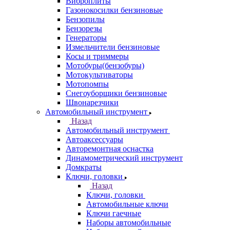
Виброплиты
Газонокосилки бензиновые
Бензопилы
Бензорезы
Генераторы
Измельчители бензиновые
Косы и триммеры
Мотобуры(бензобуры)
Мотокультиваторы
Мотопомпы
Снегоуборщики бензиновые
Швонарезчики
Автомобильный инструмент
Назад
Автомобильный инструмент
Автоаксессуары
Авторемонтная оснастка
Динамометрический инструмент
Домкраты
Ключи, головки
Назад
Ключи, головки
Автомобильные ключи
Ключи гаечные
Наборы автомобильные