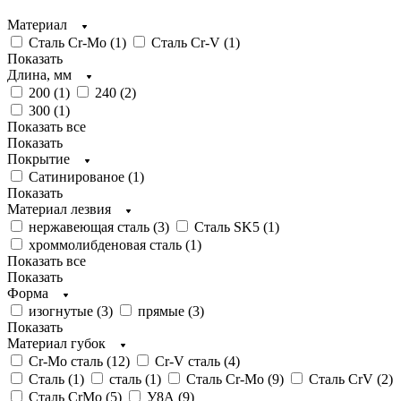
Материал
Сталь Cr-Mo (
1
)
Сталь Cr-V (
1
)
Показать
Длина, мм
200 (
1
)
240 (
2
)
300 (
1
)
Показать все
Показать
Покрытие
Сатинированое (
1
)
Показать
Материал лезвия
нержавеющая сталь (
3
)
Сталь SK5 (
1
)
хроммолибденовая сталь (
1
)
Показать все
Показать
Форма
изогнутые (
3
)
прямые (
3
)
Показать
Материал губок
Cr-Mo сталь (
12
)
Cr-V сталь (
4
)
Cталь (
1
)
сталь (
1
)
Сталь Cr-Mo (
9
)
Сталь CrV (
2
)
Сталь СrMo (
5
)
У8А (
9
)