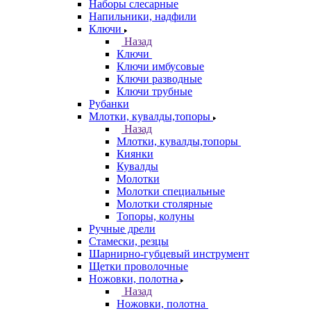
Наборы слесарные
Напильники, надфили
Ключи
Назад
Ключи
Ключи имбусовые
Ключи разводные
Ключи трубные
Рубанки
Млотки, кувалды,топоры
Назад
Млотки, кувалды,топоры
Киянки
Кувалды
Молотки
Молотки специальные
Молотки столярные
Топоры, колуны
Ручные дрели
Стамески, резцы
Шарнирно-губцевый инструмент
Щетки проволочные
Ножовки, полотна
Назад
Ножовки, полотна