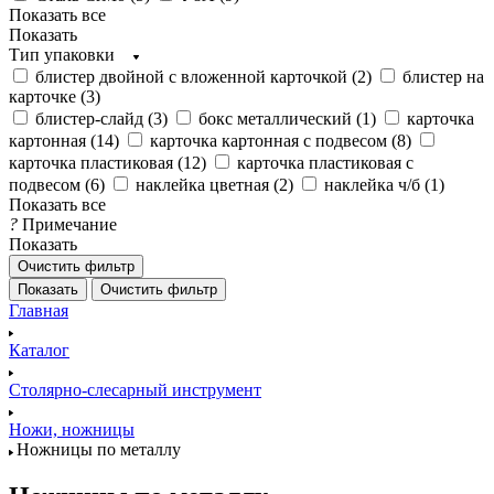
Показать все
Показать
Тип упаковки
блистер двойной с вложенной карточкой (
2
)
блистер на
карточке (
3
)
блистер-слайд (
3
)
бокс металлический (
1
)
карточка
картонная (
14
)
карточка картонная с подвесом (
8
)
карточка пластиковая (
12
)
карточка пластиковая с
подвесом (
6
)
наклейка цветная (
2
)
наклейка ч/б (
1
)
Показать все
?
Примечание
Показать
Очистить фильтр
Показать
Очистить фильтр
Главная
Каталог
Столярно-слесарный инструмент
Ножи, ножницы
Ножницы по металлу