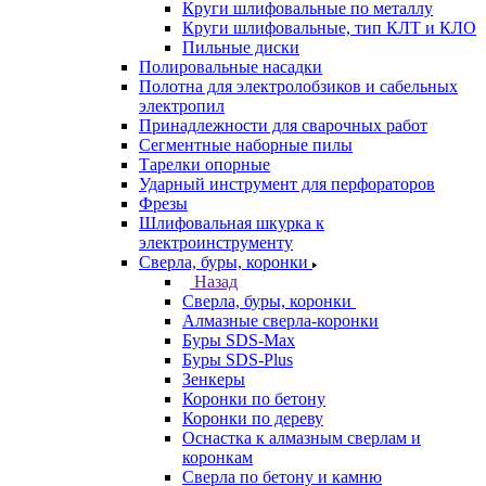
Круги шлифовальные по металлу
Круги шлифовальные, тип КЛТ и КЛО
Пильные диски
Полировальные насадки
Полотна для электролобзиков и сабельных
электропил
Принадлежности для сварочных работ
Сегментные наборные пилы
Тарелки опорные
Ударный инструмент для перфораторов
Фрезы
Шлифовальная шкурка к
электроинструменту
Сверла, буры, коронки
Назад
Сверла, буры, коронки
Алмазные сверла-коронки
Буры SDS-Max
Буры SDS-Plus
Зенкеры
Коронки по бетону
Коронки по дереву
Оснастка к алмазным сверлам и
коронкам
Сверла по бетону и камню