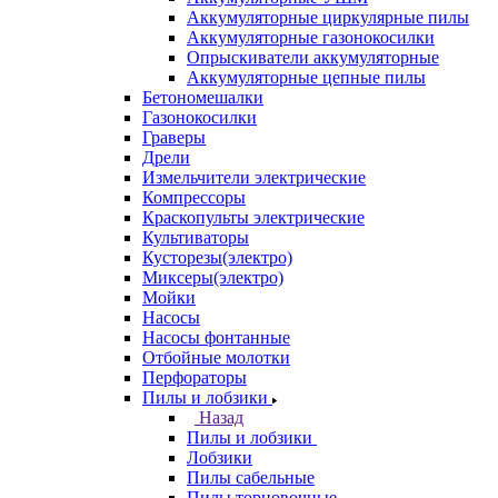
Аккумуляторные циркулярные пилы
Аккумуляторные газонокосилки
Опрыскиватели аккумуляторные
Аккумуляторные цепные пилы
Бетономешалки
Газонокосилки
Граверы
Дрели
Измельчители электрические
Компрессоры
Краскопульты электрические
Культиваторы
Кусторезы(электро)
Миксеры(электро)
Мойки
Насосы
Насосы фонтанные
Отбойные молотки
Перфораторы
Пилы и лобзики
Назад
Пилы и лобзики
Лобзики
Пилы сабельные
Пилы торцовочные