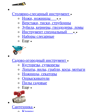
Столярно-слесарный инструмент
Ножи, ножницы
Верстаки, тиски, струбцины
Зубила, кернеры, гвоздодеры, ломы
Инструмент специальный
Наборы слесарные
Еще
Садово-огородный инструмент
Кусторезы, сучкорезы
Лопаты, вилы, грабли, косы, мотыги
Ножницы, секаторы
Опрыскиватели
Пилы садовые
Еще
Сантехника
Краны