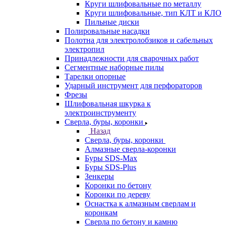
Круги шлифовальные по металлу
Круги шлифовальные, тип КЛТ и КЛО
Пильные диски
Полировальные насадки
Полотна для электролобзиков и сабельных
электропил
Принадлежности для сварочных работ
Сегментные наборные пилы
Тарелки опорные
Ударный инструмент для перфораторов
Фрезы
Шлифовальная шкурка к
электроинструменту
Сверла, буры, коронки
Назад
Сверла, буры, коронки
Алмазные сверла-коронки
Буры SDS-Max
Буры SDS-Plus
Зенкеры
Коронки по бетону
Коронки по дереву
Оснастка к алмазным сверлам и
коронкам
Сверла по бетону и камню