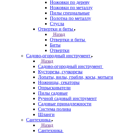
Ножовки по дереву
Ножовки по металлу
Пилы специальные
Полотна по металлу
Стусла
Отвертки и биты
Назад
Отвертки и биты
Биты
Отвертки
Садово-огородный инструмент
Назад
Садово-огородный инструмент
Кусторезы, сучкорезы
Лопаты, вилы, грабли, косы, мотыги
Ножницы, секаторы
Опрыскиватели
Пилы садовые
Ручной садовый инструмент
Садовые принадлежности
Система полива
Шланги
Сантехника
Назад
Сантехника