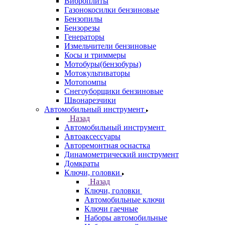
Виброплиты
Газонокосилки бензиновые
Бензопилы
Бензорезы
Генераторы
Измельчители бензиновые
Косы и триммеры
Мотобуры(бензобуры)
Мотокультиваторы
Мотопомпы
Снегоуборщики бензиновые
Швонарезчики
Автомобильный инструмент
Назад
Автомобильный инструмент
Автоаксессуары
Авторемонтная оснастка
Динамометрический инструмент
Домкраты
Ключи, головки
Назад
Ключи, головки
Автомобильные ключи
Ключи гаечные
Наборы автомобильные