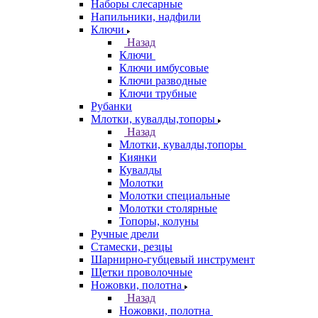
Наборы слесарные
Напильники, надфили
Ключи
Назад
Ключи
Ключи имбусовые
Ключи разводные
Ключи трубные
Рубанки
Млотки, кувалды,топоры
Назад
Млотки, кувалды,топоры
Киянки
Кувалды
Молотки
Молотки специальные
Молотки столярные
Топоры, колуны
Ручные дрели
Стамески, резцы
Шарнирно-губцевый инструмент
Щетки проволочные
Ножовки, полотна
Назад
Ножовки, полотна