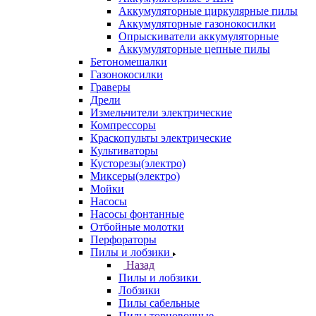
Аккумуляторные циркулярные пилы
Аккумуляторные газонокосилки
Опрыскиватели аккумуляторные
Аккумуляторные цепные пилы
Бетономешалки
Газонокосилки
Граверы
Дрели
Измельчители электрические
Компрессоры
Краскопульты электрические
Культиваторы
Кусторезы(электро)
Миксеры(электро)
Мойки
Насосы
Насосы фонтанные
Отбойные молотки
Перфораторы
Пилы и лобзики
Назад
Пилы и лобзики
Лобзики
Пилы сабельные
Пилы торцовочные