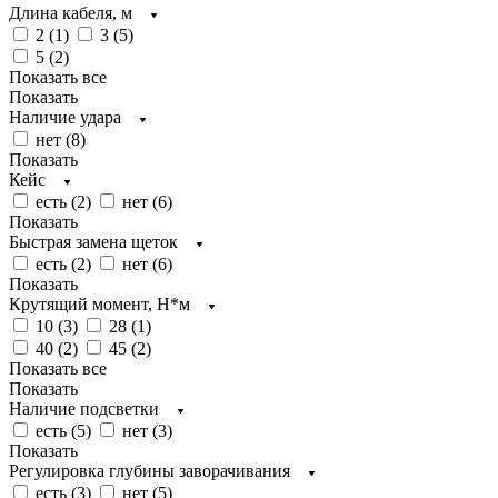
Длина кабеля, м
2 (
1
)
3 (
5
)
5 (
2
)
Показать все
Показать
Наличие удара
нет (
8
)
Показать
Кейс
есть (
2
)
нет (
6
)
Показать
Быстрая замена щеток
есть (
2
)
нет (
6
)
Показать
Крутящий момент, Н*м
10 (
3
)
28 (
1
)
40 (
2
)
45 (
2
)
Показать все
Показать
Наличие подсветки
есть (
5
)
нет (
3
)
Показать
Регулировка глубины заворачивания
есть (
3
)
нет (
5
)