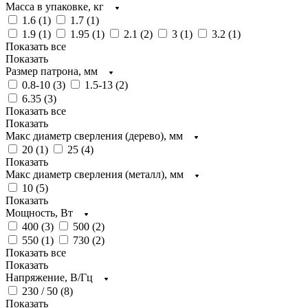
Масса в упаковке, кг
1.6 (
1
)
1.7 (
1
)
1.9 (
1
)
1.95 (
1
)
2.1 (
2
)
3 (
1
)
3.2 (
1
)
Показать все
Показать
Размер патрона, мм
0.8-10 (
3
)
1.5-13 (
2
)
6.35 (
3
)
Показать все
Показать
Макс диаметр сверления (дерево), мм
20 (
1
)
25 (
4
)
Показать
Макс диаметр сверления (металл), мм
10 (
5
)
Показать
Мощность, Вт
400 (
3
)
500 (
2
)
550 (
1
)
730 (
2
)
Показать все
Показать
Напряжение, В/Гц
230 / 50 (
8
)
Показать