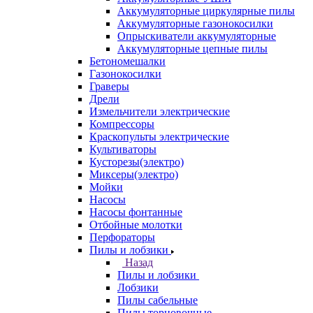
Аккумуляторные циркулярные пилы
Аккумуляторные газонокосилки
Опрыскиватели аккумуляторные
Аккумуляторные цепные пилы
Бетономешалки
Газонокосилки
Граверы
Дрели
Измельчители электрические
Компрессоры
Краскопульты электрические
Культиваторы
Кусторезы(электро)
Миксеры(электро)
Мойки
Насосы
Насосы фонтанные
Отбойные молотки
Перфораторы
Пилы и лобзики
Назад
Пилы и лобзики
Лобзики
Пилы сабельные
Пилы торцовочные