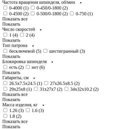
Частота вращения шпинделя, об/мин
0-4000 (
1
)
0-450/0-1800 (
2
)
0-4500 (
2
)
0-500/0-1800 (
2
)
0-750 (
1
)
Показать все
Показать
Число скоростей
1 (
4
)
2 (
4
)
Показать
Тип патрона
бесключевой (
5
)
шестигранный (
3
)
Показать
Блокировка шпинделя
есть (
2
)
нет (
6
)
Показать
Габариты, см
26.5x7.5x24.5 (
1
)
27x26.5x8.5 (
2
)
29x25x8 (
1
)
31x27x7 (
2
)
34x32x10.2 (
2
)
Показать все
Показать
Масса изделия, кг
1.26 (
3
)
1.6 (
3
)
1.8 (
2
)
Показать все
Показать