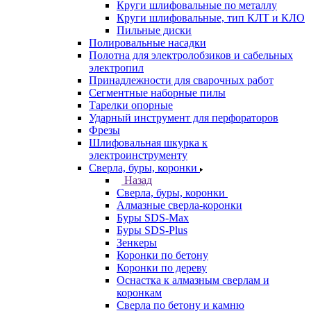
Круги шлифовальные по металлу
Круги шлифовальные, тип КЛТ и КЛО
Пильные диски
Полировальные насадки
Полотна для электролобзиков и сабельных
электропил
Принадлежности для сварочных работ
Сегментные наборные пилы
Тарелки опорные
Ударный инструмент для перфораторов
Фрезы
Шлифовальная шкурка к
электроинструменту
Сверла, буры, коронки
Назад
Сверла, буры, коронки
Алмазные сверла-коронки
Буры SDS-Max
Буры SDS-Plus
Зенкеры
Коронки по бетону
Коронки по дереву
Оснастка к алмазным сверлам и
коронкам
Сверла по бетону и камню