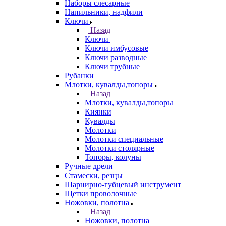
Наборы слесарные
Напильники, надфили
Ключи
Назад
Ключи
Ключи имбусовые
Ключи разводные
Ключи трубные
Рубанки
Млотки, кувалды,топоры
Назад
Млотки, кувалды,топоры
Киянки
Кувалды
Молотки
Молотки специальные
Молотки столярные
Топоры, колуны
Ручные дрели
Стамески, резцы
Шарнирно-губцевый инструмент
Щетки проволочные
Ножовки, полотна
Назад
Ножовки, полотна