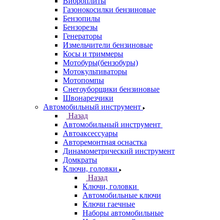
Виброплиты
Газонокосилки бензиновые
Бензопилы
Бензорезы
Генераторы
Измельчители бензиновые
Косы и триммеры
Мотобуры(бензобуры)
Мотокультиваторы
Мотопомпы
Снегоуборщики бензиновые
Швонарезчики
Автомобильный инструмент
Назад
Автомобильный инструмент
Автоаксессуары
Авторемонтная оснастка
Динамометрический инструмент
Домкраты
Ключи, головки
Назад
Ключи, головки
Автомобильные ключи
Ключи гаечные
Наборы автомобильные