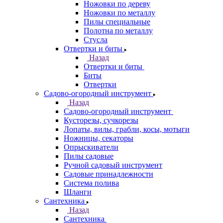
Ножовки по дереву
Ножовки по металлу
Пилы специальные
Полотна по металлу
Стусла
Отвертки и биты
Назад
Отвертки и биты
Биты
Отвертки
Садово-огородный инструмент
Назад
Садово-огородный инструмент
Кусторезы, сучкорезы
Лопаты, вилы, грабли, косы, мотыги
Ножницы, секаторы
Опрыскиватели
Пилы садовые
Ручной садовый инструмент
Садовые принадлежности
Система полива
Шланги
Сантехника
Назад
Сантехника