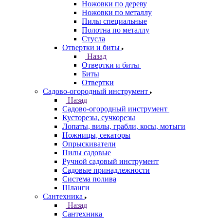
Ножовки по дереву
Ножовки по металлу
Пилы специальные
Полотна по металлу
Стусла
Отвертки и биты
Назад
Отвертки и биты
Биты
Отвертки
Садово-огородный инструмент
Назад
Садово-огородный инструмент
Кусторезы, сучкорезы
Лопаты, вилы, грабли, косы, мотыги
Ножницы, секаторы
Опрыскиватели
Пилы садовые
Ручной садовый инструмент
Садовые принадлежности
Система полива
Шланги
Сантехника
Назад
Сантехника