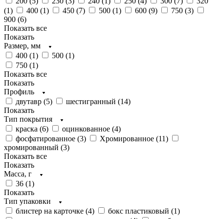
200 (
5
)
230 (
3
)
240 (
1
)
250 (
4
)
300 (
7
)
320
(
1
)
400 (
1
)
450 (
7
)
500 (
1
)
600 (
9
)
750 (
3
)
900 (
6
)
Показать все
Показать
Размер, мм
400 (
1
)
500 (
1
)
750 (
1
)
Показать все
Показать
Профиль
двутавр (
5
)
шестигранный (
14
)
Показать
Тип покрытия
краска (
6
)
оцинкованное (
4
)
фосфатированное (
3
)
Хромированное (
11
)
хромированный (
3
)
Показать все
Показать
Масса, г
36 (
1
)
Показать
Тип упаковки
блистер на карточке (
4
)
бокс пластиковый (
1
)