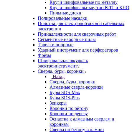
Круги шлифовальные по металлу
Круги шлифовальные, тип КЛТ и КЛО
Пильные диски
Полировальные насадки
Полотна для электролобзиков и сабельных
электропил
Принадлежности для сварочных работ
Сегментные наборные пилы
Тарелки опорные
Ударный инструмент для перфораторов
Фрезы
Шлифовальная шкурка к
электроинструменту
Сверла, буры, коронки
Назад
Сверла, буры, коронки
Алмазные сверла-коронки
Буры SDS-Max
Буры SDS-Plus
Зенкеры
Коронки по бетону
Коронки по дереву
Оснастка к алмазным сверлам и
коронкам
Сверла по бетону и камню