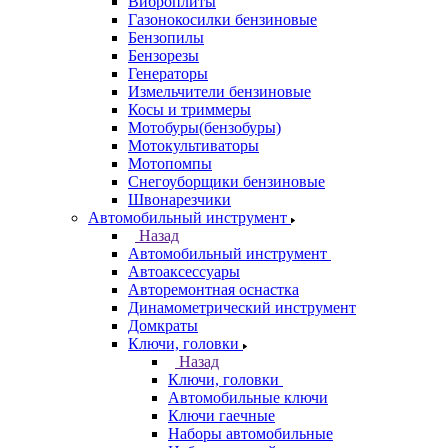
Виброплиты
Газонокосилки бензиновые
Бензопилы
Бензорезы
Генераторы
Измельчители бензиновые
Косы и триммеры
Мотобуры(бензобуры)
Мотокультиваторы
Мотопомпы
Снегоуборщики бензиновые
Швонарезчики
Автомобильный инструмент
Назад
Автомобильный инструмент
Автоаксессуары
Авторемонтная оснастка
Динамометрический инструмент
Домкраты
Ключи, головки
Назад
Ключи, головки
Автомобильные ключи
Ключи гаечные
Наборы автомобильные