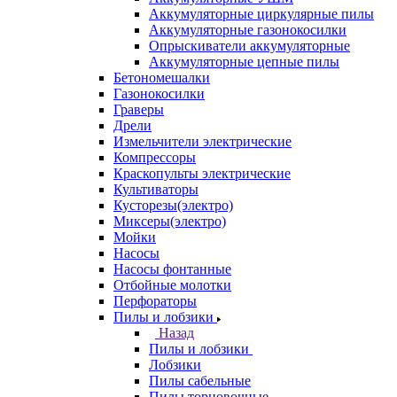
Аккумуляторные циркулярные пилы
Аккумуляторные газонокосилки
Опрыскиватели аккумуляторные
Аккумуляторные цепные пилы
Бетономешалки
Газонокосилки
Граверы
Дрели
Измельчители электрические
Компрессоры
Краскопульты электрические
Культиваторы
Кусторезы(электро)
Миксеры(электро)
Мойки
Насосы
Насосы фонтанные
Отбойные молотки
Перфораторы
Пилы и лобзики
Назад
Пилы и лобзики
Лобзики
Пилы сабельные
Пилы торцовочные