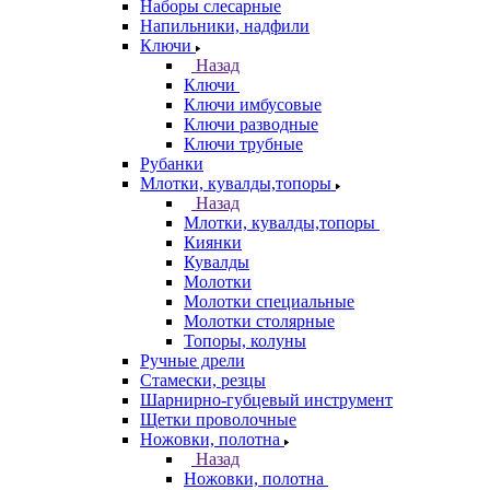
Наборы слесарные
Напильники, надфили
Ключи
Назад
Ключи
Ключи имбусовые
Ключи разводные
Ключи трубные
Рубанки
Млотки, кувалды,топоры
Назад
Млотки, кувалды,топоры
Киянки
Кувалды
Молотки
Молотки специальные
Молотки столярные
Топоры, колуны
Ручные дрели
Стамески, резцы
Шарнирно-губцевый инструмент
Щетки проволочные
Ножовки, полотна
Назад
Ножовки, полотна