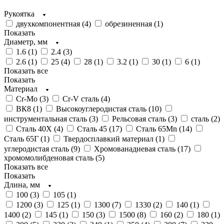
Рукоятка
двухкомпонентная (
4
)
обрезиненная (
1
)
Показать
Диаметр, мм
1.6 (
1
)
2.4 (
3
)
2.6 (
1
)
25 (
4
)
28 (
1
)
3.2 (
1
)
30 (
1
)
6 (
1
)
Показать все
Показать
Материал
Cr-Mo (
3
)
Cr-V сталь (
4
)
ВК8 (
1
)
Высокоуглеродистая сталь (
10
)
инструментальная сталь (
3
)
Рельсовая сталь (
3
)
сталь (
2
)
Сталь 40Х (
4
)
Сталь 45 (
17
)
Сталь 65Mn (
14
)
Сталь 65Г (
1
)
Твердосплавкий материал (
1
)
углеродистая сталь (
9
)
Хромованадиевая сталь (
17
)
хромомолибденовая сталь (
5
)
Показать все
Показать
Длина, мм
100 (
3
)
105 (
1
)
1200 (
3
)
125 (
1
)
1300 (
7
)
1330 (
2
)
140 (
1
)
1400 (
2
)
145 (
1
)
150 (
3
)
1500 (
8
)
160 (
2
)
180 (
1
)