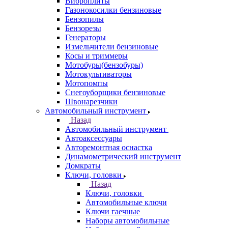
Виброплиты
Газонокосилки бензиновые
Бензопилы
Бензорезы
Генераторы
Измельчители бензиновые
Косы и триммеры
Мотобуры(бензобуры)
Мотокультиваторы
Мотопомпы
Снегоуборщики бензиновые
Швонарезчики
Автомобильный инструмент
Назад
Автомобильный инструмент
Автоаксессуары
Авторемонтная оснастка
Динамометрический инструмент
Домкраты
Ключи, головки
Назад
Ключи, головки
Автомобильные ключи
Ключи гаечные
Наборы автомобильные