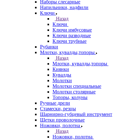
Наборы слесарные
Напильники, надфили
Ключи
Назад
Ключи
Ключи имбусовые
Ключи разводные
Ключи трубные
Рубанки
Млотки, кувалды,топоры
Назад
Млотки, кувалды,топоры
Киянки
Кувалды
Молотки
Молотки специальные
Молотки столярные
Топоры, колуны
Ручные дрели
Стамески, резцы
Шарнирно-губцевый инструмент
Щетки проволочные
Ножовки, полотна
Назад
Ножовки, полотна