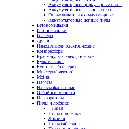
Аккумуляторные циркулярные пилы
Аккумуляторные газонокосилки
Опрыскиватели аккумуляторные
Аккумуляторные цепные пилы
Бетономешалки
Газонокосилки
Граверы
Дрели
Измельчители электрические
Компрессоры
Краскопульты электрические
Культиваторы
Кусторезы(электро)
Миксеры(электро)
Мойки
Насосы
Насосы фонтанные
Отбойные молотки
Перфораторы
Пилы и лобзики
Назад
Пилы и лобзики
Лобзики
Пилы сабельные
Пилы торцовочные