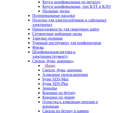
Круги шлифовальные по металлу
Круги шлифовальные, тип КЛТ и КЛО
Пильные диски
Полировальные насадки
Полотна для электролобзиков и сабельных
электропил
Принадлежности для сварочных работ
Сегментные наборные пилы
Тарелки опорные
Ударный инструмент для перфораторов
Фрезы
Шлифовальная шкурка к
электроинструменту
Сверла, буры, коронки
Назад
Сверла, буры, коронки
Алмазные сверла-коронки
Буры SDS-Max
Буры SDS-Plus
Зенкеры
Коронки по бетону
Коронки по дереву
Оснастка к алмазным сверлам и
коронкам
Сверла по бетону и камню