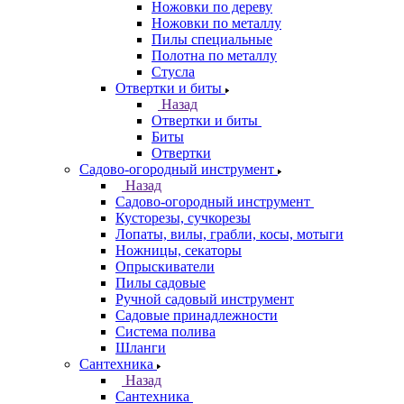
Ножовки по дереву
Ножовки по металлу
Пилы специальные
Полотна по металлу
Стусла
Отвертки и биты
Назад
Отвертки и биты
Биты
Отвертки
Садово-огородный инструмент
Назад
Садово-огородный инструмент
Кусторезы, сучкорезы
Лопаты, вилы, грабли, косы, мотыги
Ножницы, секаторы
Опрыскиватели
Пилы садовые
Ручной садовый инструмент
Садовые принадлежности
Система полива
Шланги
Сантехника
Назад
Сантехника