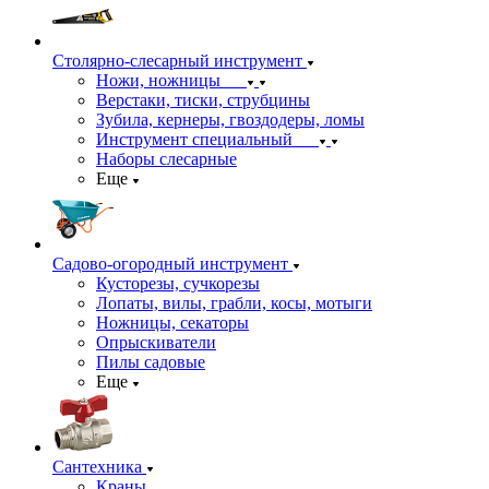
Столярно-слесарный инструмент
Ножи, ножницы
Верстаки, тиски, струбцины
Зубила, кернеры, гвоздодеры, ломы
Инструмент специальный
Наборы слесарные
Еще
Садово-огородный инструмент
Кусторезы, сучкорезы
Лопаты, вилы, грабли, косы, мотыги
Ножницы, секаторы
Опрыскиватели
Пилы садовые
Еще
Сантехника
Краны