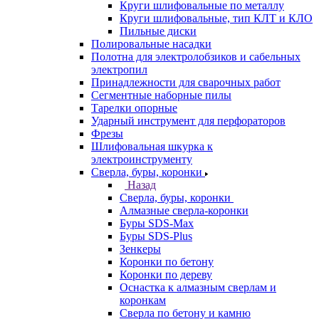
Круги шлифовальные по металлу
Круги шлифовальные, тип КЛТ и КЛО
Пильные диски
Полировальные насадки
Полотна для электролобзиков и сабельных
электропил
Принадлежности для сварочных работ
Сегментные наборные пилы
Тарелки опорные
Ударный инструмент для перфораторов
Фрезы
Шлифовальная шкурка к
электроинструменту
Сверла, буры, коронки
Назад
Сверла, буры, коронки
Алмазные сверла-коронки
Буры SDS-Max
Буры SDS-Plus
Зенкеры
Коронки по бетону
Коронки по дереву
Оснастка к алмазным сверлам и
коронкам
Сверла по бетону и камню