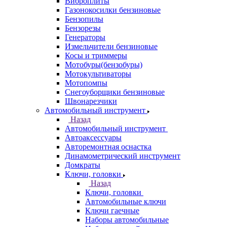
Виброплиты
Газонокосилки бензиновые
Бензопилы
Бензорезы
Генераторы
Измельчители бензиновые
Косы и триммеры
Мотобуры(бензобуры)
Мотокультиваторы
Мотопомпы
Снегоуборщики бензиновые
Швонарезчики
Автомобильный инструмент
Назад
Автомобильный инструмент
Автоаксессуары
Авторемонтная оснастка
Динамометрический инструмент
Домкраты
Ключи, головки
Назад
Ключи, головки
Автомобильные ключи
Ключи гаечные
Наборы автомобильные