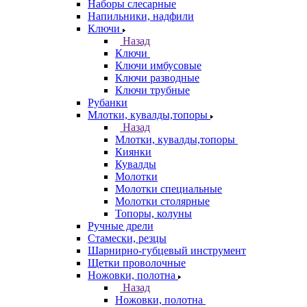
Наборы слесарные
Напильники, надфили
Ключи
Назад
Ключи
Ключи имбусовые
Ключи разводные
Ключи трубные
Рубанки
Млотки, кувалды,топоры
Назад
Млотки, кувалды,топоры
Киянки
Кувалды
Молотки
Молотки специальные
Молотки столярные
Топоры, колуны
Ручные дрели
Стамески, резцы
Шарнирно-губцевый инструмент
Щетки проволочные
Ножовки, полотна
Назад
Ножовки, полотна