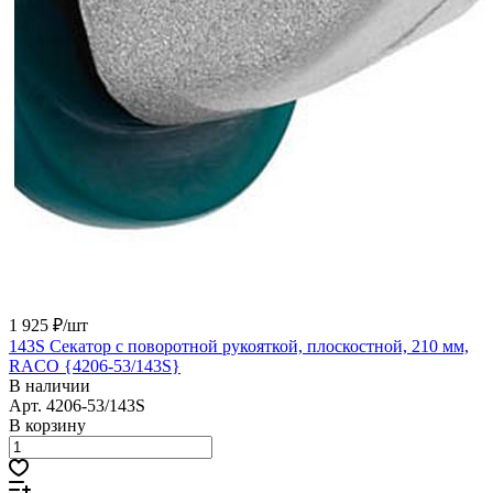
1 925 ₽/
шт
143S Секатор с поворотной рукояткой, плоскостной, 210 мм,
RACO {4206-53/143S}
В наличии
Арт.
4206-53/143S
В корзину