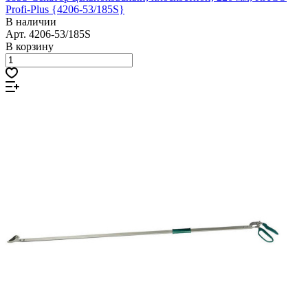
Profi-Plus {4206-53/185S}
В наличии
Арт.
4206-53/185S
В корзину