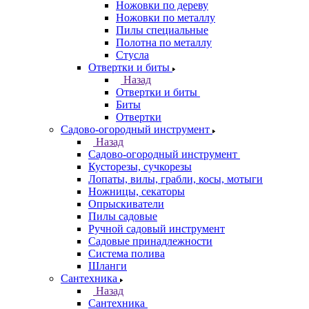
Ножовки по дереву
Ножовки по металлу
Пилы специальные
Полотна по металлу
Стусла
Отвертки и биты
Назад
Отвертки и биты
Биты
Отвертки
Садово-огородный инструмент
Назад
Садово-огородный инструмент
Кусторезы, сучкорезы
Лопаты, вилы, грабли, косы, мотыги
Ножницы, секаторы
Опрыскиватели
Пилы садовые
Ручной садовый инструмент
Садовые принадлежности
Система полива
Шланги
Сантехника
Назад
Сантехника