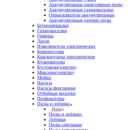
Аккумуляторные циркулярные пилы
Аккумуляторные газонокосилки
Опрыскиватели аккумуляторные
Аккумуляторные цепные пилы
Бетономешалки
Газонокосилки
Граверы
Дрели
Измельчители электрические
Компрессоры
Краскопульты электрические
Культиваторы
Кусторезы(электро)
Миксеры(электро)
Мойки
Насосы
Насосы фонтанные
Отбойные молотки
Перфораторы
Пилы и лобзики
Назад
Пилы и лобзики
Лобзики
Пилы сабельные
Пилы торцовочные