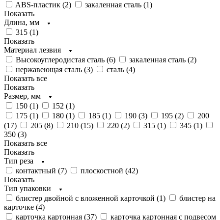
ABS-пластик (
2
)
закаленная сталь (
1
)
Показать
Длина, мм
315 (
1
)
Показать
Материал лезвия
Высокоуглеродистая сталь (
6
)
закаленная сталь (
2
)
нержавеющая сталь (
3
)
сталь (
4
)
Показать все
Показать
Размер, мм
150 (
1
)
152 (
1
)
175 (
1
)
180 (
1
)
185 (
1
)
190 (
3
)
195 (
2
)
200
(
17
)
205 (
8
)
210 (
15
)
220 (
2
)
315 (
1
)
345 (
1
)
350 (
3
)
Показать все
Показать
Тип реза
контактный (
7
)
плоскостной (
42
)
Показать
Тип упаковки
блистер двойной с вложенной карточкой (
1
)
блистер на
карточке (
4
)
карточка картонная (
37
)
карточка картонная с подвесом