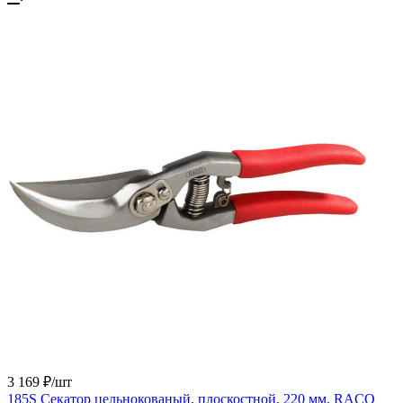
3 169 ₽/
шт
185S Секатор цельнокованый, плоскостной, 220 мм, RACO