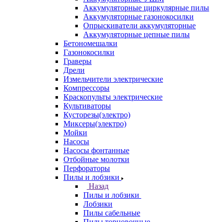
Аккумуляторные циркулярные пилы
Аккумуляторные газонокосилки
Опрыскиватели аккумуляторные
Аккумуляторные цепные пилы
Бетономешалки
Газонокосилки
Граверы
Дрели
Измельчители электрические
Компрессоры
Краскопульты электрические
Культиваторы
Кусторезы(электро)
Миксеры(электро)
Мойки
Насосы
Насосы фонтанные
Отбойные молотки
Перфораторы
Пилы и лобзики
Назад
Пилы и лобзики
Лобзики
Пилы сабельные
Пилы торцовочные