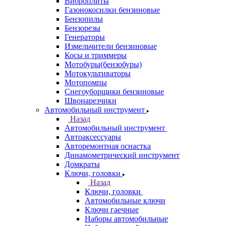
Виброплиты
Газонокосилки бензиновые
Бензопилы
Бензорезы
Генераторы
Измельчители бензиновые
Косы и триммеры
Мотобуры(бензобуры)
Мотокультиваторы
Мотопомпы
Снегоуборщики бензиновые
Швонарезчики
Автомобильный инструмент
Назад
Автомобильный инструмент
Автоаксессуары
Авторемонтная оснастка
Динамометрический инструмент
Домкраты
Ключи, головки
Назад
Ключи, головки
Автомобильные ключи
Ключи гаечные
Наборы автомобильные