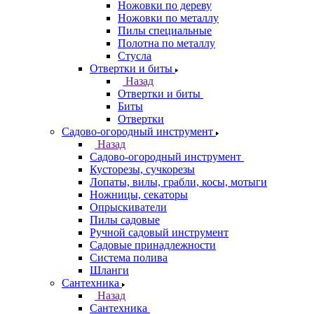
Ножовки по дереву
Ножовки по металлу
Пилы специальные
Полотна по металлу
Стусла
Отвертки и биты
Назад
Отвертки и биты
Биты
Отвертки
Садово-огородный инструмент
Назад
Садово-огородный инструмент
Кусторезы, сучкорезы
Лопаты, вилы, грабли, косы, мотыги
Ножницы, секаторы
Опрыскиватели
Пилы садовые
Ручной садовый инструмент
Садовые принадлежности
Система полива
Шланги
Сантехника
Назад
Сантехника