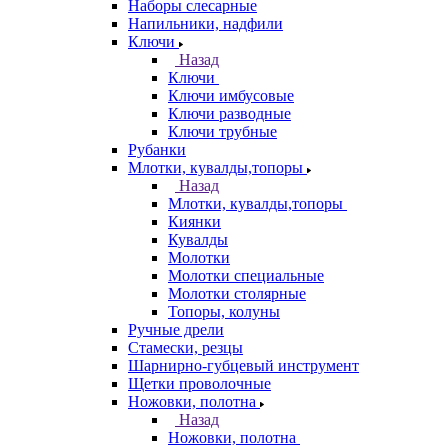
Наборы слесарные
Напильники, надфили
Ключи
Назад
Ключи
Ключи имбусовые
Ключи разводные
Ключи трубные
Рубанки
Млотки, кувалды,топоры
Назад
Млотки, кувалды,топоры
Киянки
Кувалды
Молотки
Молотки специальные
Молотки столярные
Топоры, колуны
Ручные дрели
Стамески, резцы
Шарнирно-губцевый инструмент
Щетки проволочные
Ножовки, полотна
Назад
Ножовки, полотна