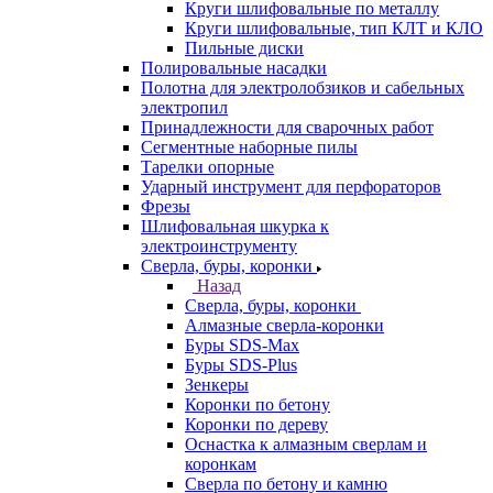
Круги шлифовальные по металлу
Круги шлифовальные, тип КЛТ и КЛО
Пильные диски
Полировальные насадки
Полотна для электролобзиков и сабельных
электропил
Принадлежности для сварочных работ
Сегментные наборные пилы
Тарелки опорные
Ударный инструмент для перфораторов
Фрезы
Шлифовальная шкурка к
электроинструменту
Сверла, буры, коронки
Назад
Сверла, буры, коронки
Алмазные сверла-коронки
Буры SDS-Max
Буры SDS-Plus
Зенкеры
Коронки по бетону
Коронки по дереву
Оснастка к алмазным сверлам и
коронкам
Сверла по бетону и камню