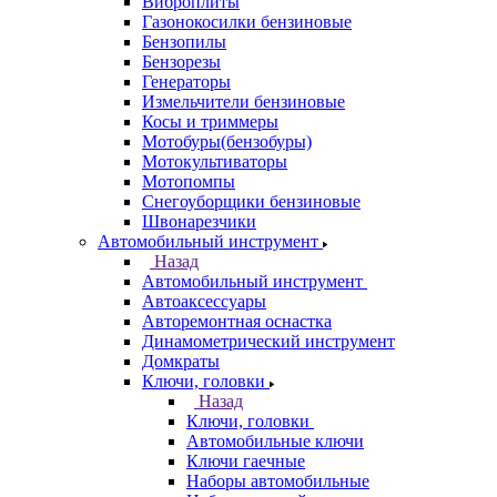
Виброплиты
Газонокосилки бензиновые
Бензопилы
Бензорезы
Генераторы
Измельчители бензиновые
Косы и триммеры
Мотобуры(бензобуры)
Мотокультиваторы
Мотопомпы
Снегоуборщики бензиновые
Швонарезчики
Автомобильный инструмент
Назад
Автомобильный инструмент
Автоаксессуары
Авторемонтная оснастка
Динамометрический инструмент
Домкраты
Ключи, головки
Назад
Ключи, головки
Автомобильные ключи
Ключи гаечные
Наборы автомобильные