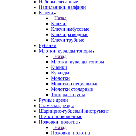
Наборы слесарные
Напильники, надфили
Ключи
Назад
Ключи
Ключи имбусовые
Ключи разводные
Ключи трубные
Рубанки
Млотки, кувалды,топоры
Назад
Млотки, кувалды,топоры
Киянки
Кувалды
Молотки
Молотки специальные
Молотки столярные
Топоры, колуны
Ручные дрели
Стамески, резцы
Шарнирно-губцевый инструмент
Щетки проволочные
Ножовки, полотна
Назад
Ножовки, полотна