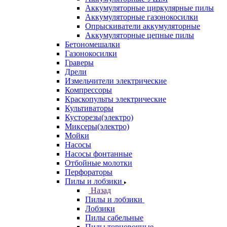
Аккумуляторные циркулярные пилы
Аккумуляторные газонокосилки
Опрыскиватели аккумуляторные
Аккумуляторные цепные пилы
Бетономешалки
Газонокосилки
Граверы
Дрели
Измельчители электрические
Компрессоры
Краскопульты электрические
Культиваторы
Кусторезы(электро)
Миксеры(электро)
Мойки
Насосы
Насосы фонтанные
Отбойные молотки
Перфораторы
Пилы и лобзики
Назад
Пилы и лобзики
Лобзики
Пилы сабельные
Пилы торцовочные