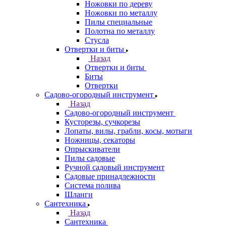
Ножовки по дереву
Ножовки по металлу
Пилы специальные
Полотна по металлу
Стусла
Отвертки и биты
Назад
Отвертки и биты
Биты
Отвертки
Садово-огородный инструмент
Назад
Садово-огородный инструмент
Кусторезы, сучкорезы
Лопаты, вилы, грабли, косы, мотыги
Ножницы, секаторы
Опрыскиватели
Пилы садовые
Ручной садовый инструмент
Садовые принадлежности
Система полива
Шланги
Сантехника
Назад
Сантехника