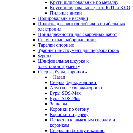
Круги шлифовальные по металлу
Круги шлифовальные, тип КЛТ и КЛО
Пильные диски
Полировальные насадки
Полотна для электролобзиков и сабельных
электропил
Принадлежности для сварочных работ
Сегментные наборные пилы
Тарелки опорные
Ударный инструмент для перфораторов
Фрезы
Шлифовальная шкурка к
электроинструменту
Сверла, буры, коронки
Назад
Сверла, буры, коронки
Алмазные сверла-коронки
Буры SDS-Max
Буры SDS-Plus
Зенкеры
Коронки по бетону
Коронки по дереву
Оснастка к алмазным сверлам и
коронкам
Сверла по бетону и камню