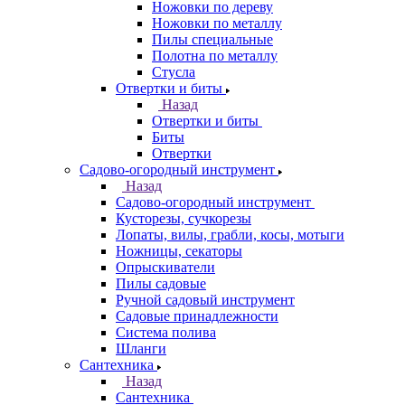
Ножовки по дереву
Ножовки по металлу
Пилы специальные
Полотна по металлу
Стусла
Отвертки и биты
Назад
Отвертки и биты
Биты
Отвертки
Садово-огородный инструмент
Назад
Садово-огородный инструмент
Кусторезы, сучкорезы
Лопаты, вилы, грабли, косы, мотыги
Ножницы, секаторы
Опрыскиватели
Пилы садовые
Ручной садовый инструмент
Садовые принадлежности
Система полива
Шланги
Сантехника
Назад
Сантехника