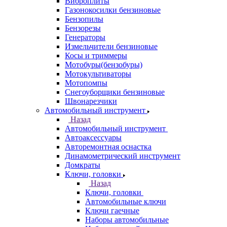
Виброплиты
Газонокосилки бензиновые
Бензопилы
Бензорезы
Генераторы
Измельчители бензиновые
Косы и триммеры
Мотобуры(бензобуры)
Мотокультиваторы
Мотопомпы
Снегоуборщики бензиновые
Швонарезчики
Автомобильный инструмент
Назад
Автомобильный инструмент
Автоаксессуары
Авторемонтная оснастка
Динамометрический инструмент
Домкраты
Ключи, головки
Назад
Ключи, головки
Автомобильные ключи
Ключи гаечные
Наборы автомобильные