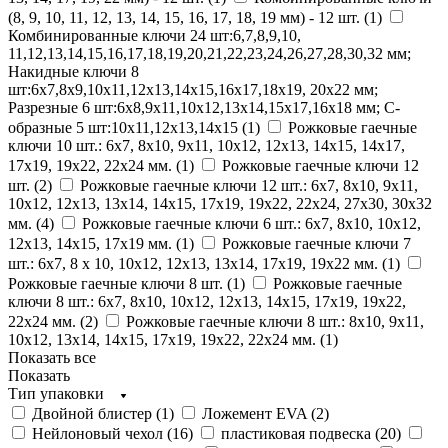
(8, 9, 10, 11, 12, 13, 14, 15, 16, 17, 18, 19 мм) - 12 шт. (
1
)
Комбинированные ключи 24 шт:6,7,8,9,10,
11,12,13,14,15,16,17,18,19,20,21,22,23,24,26,27,28,30,32 мм;
Накидные ключи 8
шт:6х7,8х9,10х11,12х13,14х15,16х17,18х19, 20х22 мм;
Разрезные 6 шт:6x8,9x11,10x12,13x14,15x17,16x18 мм; С-
образные 5 шт:10х11,12х13,14х15 (
1
)
Рожковые гаечные
ключи 10 шт.: 6x7, 8x10, 9x11, 10x12, 12x13, 14x15, 14x17,
17x19, 19х22, 22x24 мм. (
1
)
Рожковые гаечные ключи 12
шт. (
2
)
Рожковые гаечные ключи 12 шт.: 6x7, 8x10, 9x11,
10x12, 12x13, 13x14, 14x15, 17x19, 19x22, 22x24, 27x30, 30x32
мм. (
4
)
Рожковые гаечные ключи 6 шт.: 6x7, 8x10, 10x12,
12x13, 14x15, 17x19 мм. (
1
)
Рожковые гаечные ключи 7
шт.: 6x7, 8 х 10, 10х12, 12х13, 13х14, 17х19, 19х22 мм. (
1
)
Рожковые гаечные ключи 8 шт. (
1
)
Рожковые гаечные
ключи 8 шт.: 6x7, 8x10, 10x12, 12x13, 14x15, 17x19, 19х22,
22x24 мм. (
2
)
Рожковые гаечные ключи 8 шт.: 8х10, 9x11,
10х12, 13х14, 14х15, 17х19, 19x22, 22x24 мм. (
1
)
Показать все
Показать
Тип упаковки
Двойной блистер (
1
)
Ложемент EVA (
2
)
Нейлоновый чехол (
16
)
пластиковая подвеска (
20
)