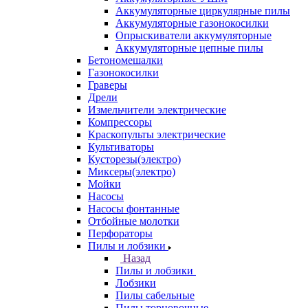
Аккумуляторные циркулярные пилы
Аккумуляторные газонокосилки
Опрыскиватели аккумуляторные
Аккумуляторные цепные пилы
Бетономешалки
Газонокосилки
Граверы
Дрели
Измельчители электрические
Компрессоры
Краскопульты электрические
Культиваторы
Кусторезы(электро)
Миксеры(электро)
Мойки
Насосы
Насосы фонтанные
Отбойные молотки
Перфораторы
Пилы и лобзики
Назад
Пилы и лобзики
Лобзики
Пилы сабельные
Пилы торцовочные