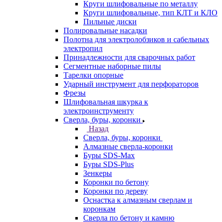
Круги шлифовальные по металлу
Круги шлифовальные, тип КЛТ и КЛО
Пильные диски
Полировальные насадки
Полотна для электролобзиков и сабельных
электропил
Принадлежности для сварочных работ
Сегментные наборные пилы
Тарелки опорные
Ударный инструмент для перфораторов
Фрезы
Шлифовальная шкурка к
электроинструменту
Сверла, буры, коронки
Назад
Сверла, буры, коронки
Алмазные сверла-коронки
Буры SDS-Max
Буры SDS-Plus
Зенкеры
Коронки по бетону
Коронки по дереву
Оснастка к алмазным сверлам и
коронкам
Сверла по бетону и камню