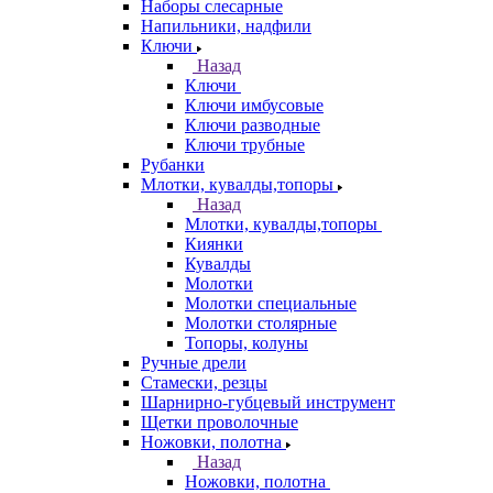
Наборы слесарные
Напильники, надфили
Ключи
Назад
Ключи
Ключи имбусовые
Ключи разводные
Ключи трубные
Рубанки
Млотки, кувалды,топоры
Назад
Млотки, кувалды,топоры
Киянки
Кувалды
Молотки
Молотки специальные
Молотки столярные
Топоры, колуны
Ручные дрели
Стамески, резцы
Шарнирно-губцевый инструмент
Щетки проволочные
Ножовки, полотна
Назад
Ножовки, полотна