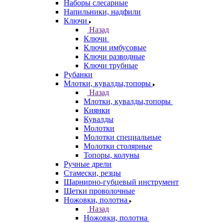
Наборы слесарные
Напильники, надфили
Ключи
Назад
Ключи
Ключи имбусовые
Ключи разводные
Ключи трубные
Рубанки
Млотки, кувалды,топоры
Назад
Млотки, кувалды,топоры
Киянки
Кувалды
Молотки
Молотки специальные
Молотки столярные
Топоры, колуны
Ручные дрели
Стамески, резцы
Шарнирно-губцевый инструмент
Щетки проволочные
Ножовки, полотна
Назад
Ножовки, полотна