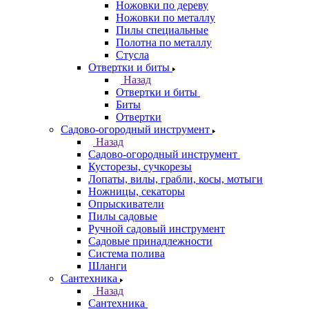
Ножовки по дереву
Ножовки по металлу
Пилы специальные
Полотна по металлу
Стусла
Отвертки и биты
Назад
Отвертки и биты
Биты
Отвертки
Садово-огородный инструмент
Назад
Садово-огородный инструмент
Кусторезы, сучкорезы
Лопаты, вилы, грабли, косы, мотыги
Ножницы, секаторы
Опрыскиватели
Пилы садовые
Ручной садовый инструмент
Садовые принадлежности
Система полива
Шланги
Сантехника
Назад
Сантехника