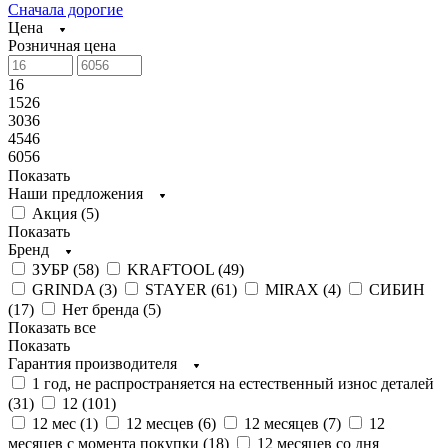
Сначала дорогие
Цена
Розничная цена
16
1526
3036
4546
6056
Показать
Наши предложения
Акция (
5
)
Показать
Бренд
ЗУБР (
58
)
KRAFTOOL (
49
)
GRINDA (
3
)
STAYER (
61
)
MIRAX (
4
)
СИБИН
(
17
)
Нет бренда (
5
)
Показать все
Показать
Гарантия производителя
1 год, не распространяется на естественный износ деталей
(
31
)
12 (
101
)
12 мес (
1
)
12 месцев (
6
)
12 месяцев (
7
)
12
месяцев с момента покупки (
18
)
12 месяцев со дня