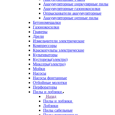
Аккумуляторные циркулярные пилы
Аккумуляторные газонокосилки
Опрыскиватели аккумуляторные
Аккумуляторные цепные пилы
Бетономешалки
Газонокосилки
Граверы
Дрели
Измельчители электрические
Компрессоры
Краскопульты электрические
Культиваторы
Кусторезы(электро)
Миксеры(электро)
Мойки
Насосы
Насосы фонтанные
Отбойные молотки
Перфораторы
Пилы и лобзики
Назад
Пилы и лобзики
Лобзики
Пилы сабельные
Пилы торцовочные