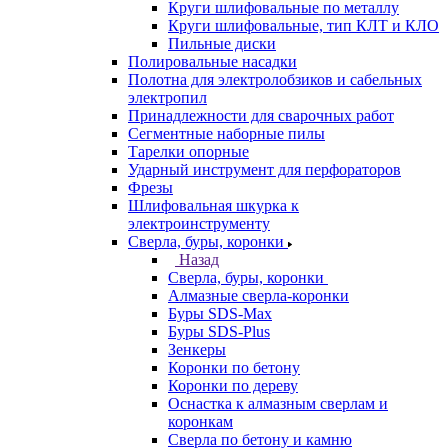
Круги шлифовальные по металлу
Круги шлифовальные, тип КЛТ и КЛО
Пильные диски
Полировальные насадки
Полотна для электролобзиков и сабельных
электропил
Принадлежности для сварочных работ
Сегментные наборные пилы
Тарелки опорные
Ударный инструмент для перфораторов
Фрезы
Шлифовальная шкурка к
электроинструменту
Сверла, буры, коронки
Назад
Сверла, буры, коронки
Алмазные сверла-коронки
Буры SDS-Max
Буры SDS-Plus
Зенкеры
Коронки по бетону
Коронки по дереву
Оснастка к алмазным сверлам и
коронкам
Сверла по бетону и камню