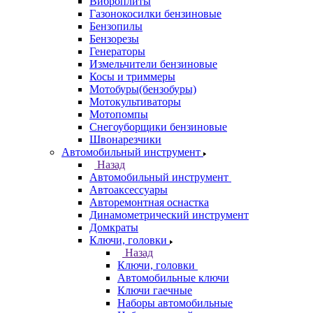
Виброплиты
Газонокосилки бензиновые
Бензопилы
Бензорезы
Генераторы
Измельчители бензиновые
Косы и триммеры
Мотобуры(бензобуры)
Мотокультиваторы
Мотопомпы
Снегоуборщики бензиновые
Швонарезчики
Автомобильный инструмент
Назад
Автомобильный инструмент
Автоаксессуары
Авторемонтная оснастка
Динамометрический инструмент
Домкраты
Ключи, головки
Назад
Ключи, головки
Автомобильные ключи
Ключи гаечные
Наборы автомобильные