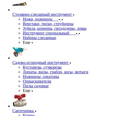
Столярно-слесарный инструмент
Ножи, ножницы
Верстаки, тиски, струбцины
Зубила, кернеры, гвоздодеры, ломы
Инструмент специальный
Наборы слесарные
Еще
Садово-огородный инструмент
Кусторезы, сучкорезы
Лопаты, вилы, грабли, косы, мотыги
Ножницы, секаторы
Опрыскиватели
Пилы садовые
Еще
Сантехника
Краны