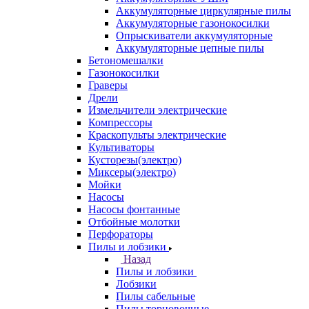
Аккумуляторные циркулярные пилы
Аккумуляторные газонокосилки
Опрыскиватели аккумуляторные
Аккумуляторные цепные пилы
Бетономешалки
Газонокосилки
Граверы
Дрели
Измельчители электрические
Компрессоры
Краскопульты электрические
Культиваторы
Кусторезы(электро)
Миксеры(электро)
Мойки
Насосы
Насосы фонтанные
Отбойные молотки
Перфораторы
Пилы и лобзики
Назад
Пилы и лобзики
Лобзики
Пилы сабельные
Пилы торцовочные