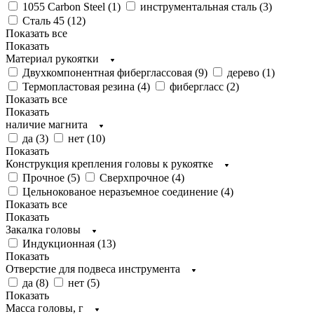
1055 Carbon Steel (
1
)
инструментальная сталь (
3
)
Сталь 45 (
12
)
Показать все
Показать
Материал рукоятки
Двухкомпонентная фиберглассовая (
9
)
дерево (
1
)
Термопластовая резина (
4
)
фибергласс (
2
)
Показать все
Показать
наличие магнита
да (
3
)
нет (
10
)
Показать
Конструкция крепления головы к рукоятке
Прочное (
5
)
Сверхпрочное (
4
)
Цельнокованое неразъемное соединение (
4
)
Показать все
Показать
Закалка головы
Индукционная (
13
)
Показать
Отверстие для подвеса инструмента
да (
8
)
нет (
5
)
Показать
Масса головы, г