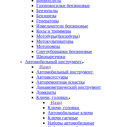
Виброплиты
Газонокосилки бензиновые
Бензопилы
Бензорезы
Генераторы
Измельчители бензиновые
Косы и триммеры
Мотобуры(бензобуры)
Мотокультиваторы
Мотопомпы
Снегоуборщики бензиновые
Швонарезчики
Автомобильный инструмент
Назад
Автомобильный инструмент
Автоаксессуары
Авторемонтная оснастка
Динамометрический инструмент
Домкраты
Ключи, головки
Назад
Ключи, головки
Автомобильные ключи
Ключи гаечные
Наборы автомобильные