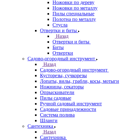
Ножовки по дереву
Ножовки по металлу
Пилы специальные
Полотна по металлу
Стусла
Отвертки и биты
Назад
Отвертки и биты
Биты
Отвертки
Садово-огородный инструмент
Назад
Садово-огородный инструмент
Кусторезы, сучкорезы
Лопаты, вилы, грабли, косы, мотыги
Ножницы, секаторы
Опрыскиватели
Пилы садовые
Ручной садовый инструмент
Садовые принадлежности
Система полива
Шланги
Сантехника
Назад
Сантехника