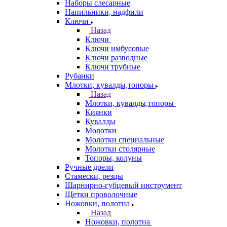
Наборы слесарные
Напильники, надфили
Ключи
Назад
Ключи
Ключи имбусовые
Ключи разводные
Ключи трубные
Рубанки
Млотки, кувалды,топоры
Назад
Млотки, кувалды,топоры
Киянки
Кувалды
Молотки
Молотки специальные
Молотки столярные
Топоры, колуны
Ручные дрели
Стамески, резцы
Шарнирно-губцевый инструмент
Щетки проволочные
Ножовки, полотна
Назад
Ножовки, полотна