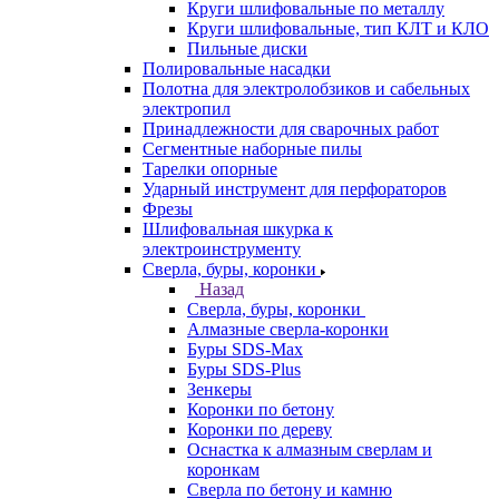
Круги шлифовальные по металлу
Круги шлифовальные, тип КЛТ и КЛО
Пильные диски
Полировальные насадки
Полотна для электролобзиков и сабельных
электропил
Принадлежности для сварочных работ
Сегментные наборные пилы
Тарелки опорные
Ударный инструмент для перфораторов
Фрезы
Шлифовальная шкурка к
электроинструменту
Сверла, буры, коронки
Назад
Сверла, буры, коронки
Алмазные сверла-коронки
Буры SDS-Max
Буры SDS-Plus
Зенкеры
Коронки по бетону
Коронки по дереву
Оснастка к алмазным сверлам и
коронкам
Сверла по бетону и камню