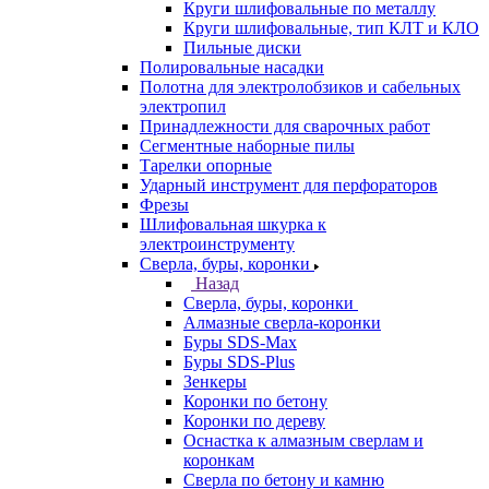
Круги шлифовальные по металлу
Круги шлифовальные, тип КЛТ и КЛО
Пильные диски
Полировальные насадки
Полотна для электролобзиков и сабельных
электропил
Принадлежности для сварочных работ
Сегментные наборные пилы
Тарелки опорные
Ударный инструмент для перфораторов
Фрезы
Шлифовальная шкурка к
электроинструменту
Сверла, буры, коронки
Назад
Сверла, буры, коронки
Алмазные сверла-коронки
Буры SDS-Max
Буры SDS-Plus
Зенкеры
Коронки по бетону
Коронки по дереву
Оснастка к алмазным сверлам и
коронкам
Сверла по бетону и камню