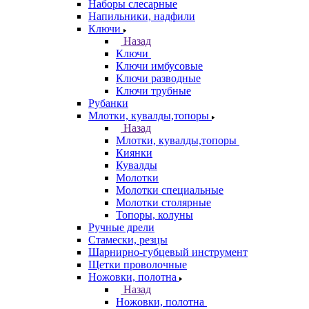
Наборы слесарные
Напильники, надфили
Ключи
Назад
Ключи
Ключи имбусовые
Ключи разводные
Ключи трубные
Рубанки
Млотки, кувалды,топоры
Назад
Млотки, кувалды,топоры
Киянки
Кувалды
Молотки
Молотки специальные
Молотки столярные
Топоры, колуны
Ручные дрели
Стамески, резцы
Шарнирно-губцевый инструмент
Щетки проволочные
Ножовки, полотна
Назад
Ножовки, полотна