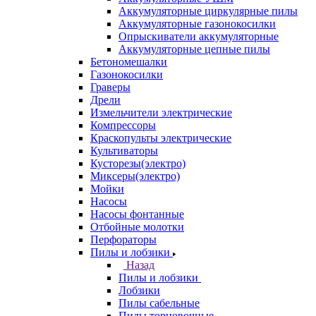
Аккумуляторные циркулярные пилы
Аккумуляторные газонокосилки
Опрыскиватели аккумуляторные
Аккумуляторные цепные пилы
Бетономешалки
Газонокосилки
Граверы
Дрели
Измельчители электрические
Компрессоры
Краскопульты электрические
Культиваторы
Кусторезы(электро)
Миксеры(электро)
Мойки
Насосы
Насосы фонтанные
Отбойные молотки
Перфораторы
Пилы и лобзики
Назад
Пилы и лобзики
Лобзики
Пилы сабельные
Пилы торцовочные