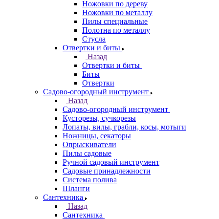
Ножовки по дереву
Ножовки по металлу
Пилы специальные
Полотна по металлу
Стусла
Отвертки и биты
Назад
Отвертки и биты
Биты
Отвертки
Садово-огородный инструмент
Назад
Садово-огородный инструмент
Кусторезы, сучкорезы
Лопаты, вилы, грабли, косы, мотыги
Ножницы, секаторы
Опрыскиватели
Пилы садовые
Ручной садовый инструмент
Садовые принадлежности
Система полива
Шланги
Сантехника
Назад
Сантехника