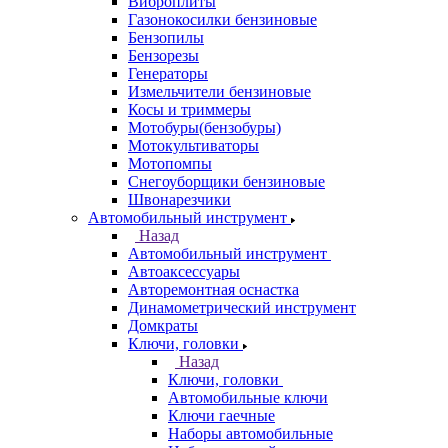
Виброплиты
Газонокосилки бензиновые
Бензопилы
Бензорезы
Генераторы
Измельчители бензиновые
Косы и триммеры
Мотобуры(бензобуры)
Мотокультиваторы
Мотопомпы
Снегоуборщики бензиновые
Швонарезчики
Автомобильный инструмент
Назад
Автомобильный инструмент
Автоаксессуары
Авторемонтная оснастка
Динамометрический инструмент
Домкраты
Ключи, головки
Назад
Ключи, головки
Автомобильные ключи
Ключи гаечные
Наборы автомобильные