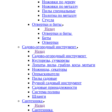
Ножовки по дереву
Ножовки по металлу
Пилы специальные
Полотна по металлу
Стусла
Отвертки и биты
Назад
Отвертки и биты
Биты
Отвертки
Садово-огородный инструмент
Назад
Садово-огородный инструмент
Кусторезы, сучкорезы
Лопаты, вилы, грабли, косы, мотыги
Ножницы, секаторы
Опрыскиватели
Пилы садовые
Ручной садовый инструмент
Садовые принадлежности
Система полива
Шланги
Сантехника
Назад
Сантехника