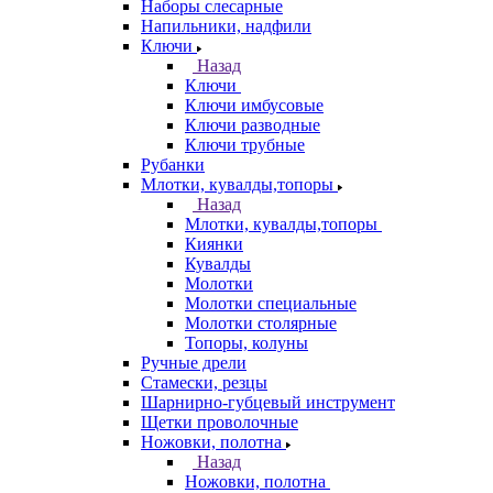
Наборы слесарные
Напильники, надфили
Ключи
Назад
Ключи
Ключи имбусовые
Ключи разводные
Ключи трубные
Рубанки
Млотки, кувалды,топоры
Назад
Млотки, кувалды,топоры
Киянки
Кувалды
Молотки
Молотки специальные
Молотки столярные
Топоры, колуны
Ручные дрели
Стамески, резцы
Шарнирно-губцевый инструмент
Щетки проволочные
Ножовки, полотна
Назад
Ножовки, полотна