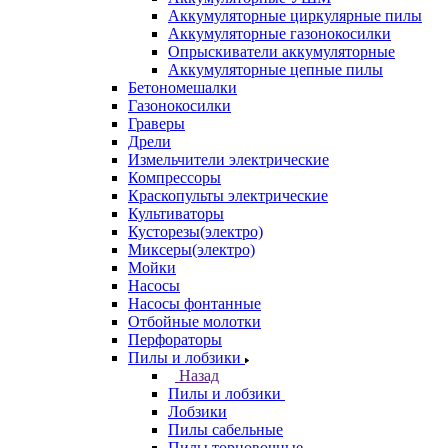
Аккумуляторные циркулярные пилы
Аккумуляторные газонокосилки
Опрыскиватели аккумуляторные
Аккумуляторные цепные пилы
Бетономешалки
Газонокосилки
Граверы
Дрели
Измельчители электрические
Компрессоры
Краскопульты электрические
Культиваторы
Кусторезы(электро)
Миксеры(электро)
Мойки
Насосы
Насосы фонтанные
Отбойные молотки
Перфораторы
Пилы и лобзики
Назад
Пилы и лобзики
Лобзики
Пилы сабельные
Пилы торцовочные