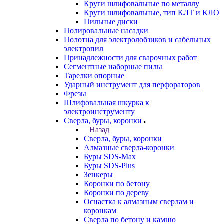
Круги шлифовальные по металлу
Круги шлифовальные, тип КЛТ и КЛО
Пильные диски
Полировальные насадки
Полотна для электролобзиков и сабельных
электропил
Принадлежности для сварочных работ
Сегментные наборные пилы
Тарелки опорные
Ударный инструмент для перфораторов
Фрезы
Шлифовальная шкурка к
электроинструменту
Сверла, буры, коронки
Назад
Сверла, буры, коронки
Алмазные сверла-коронки
Буры SDS-Max
Буры SDS-Plus
Зенкеры
Коронки по бетону
Коронки по дереву
Оснастка к алмазным сверлам и
коронкам
Сверла по бетону и камню