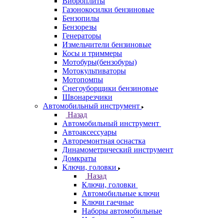
Виброплиты
Газонокосилки бензиновые
Бензопилы
Бензорезы
Генераторы
Измельчители бензиновые
Косы и триммеры
Мотобуры(бензобуры)
Мотокультиваторы
Мотопомпы
Снегоуборщики бензиновые
Швонарезчики
Автомобильный инструмент
Назад
Автомобильный инструмент
Автоаксессуары
Авторемонтная оснастка
Динамометрический инструмент
Домкраты
Ключи, головки
Назад
Ключи, головки
Автомобильные ключи
Ключи гаечные
Наборы автомобильные