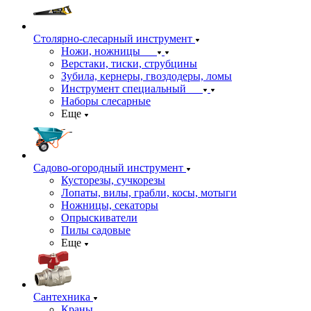
Столярно-слесарный инструмент
Ножи, ножницы
Верстаки, тиски, струбцины
Зубила, кернеры, гвоздодеры, ломы
Инструмент специальный
Наборы слесарные
Еще
Садово-огородный инструмент
Кусторезы, сучкорезы
Лопаты, вилы, грабли, косы, мотыги
Ножницы, секаторы
Опрыскиватели
Пилы садовые
Еще
Сантехника
Краны