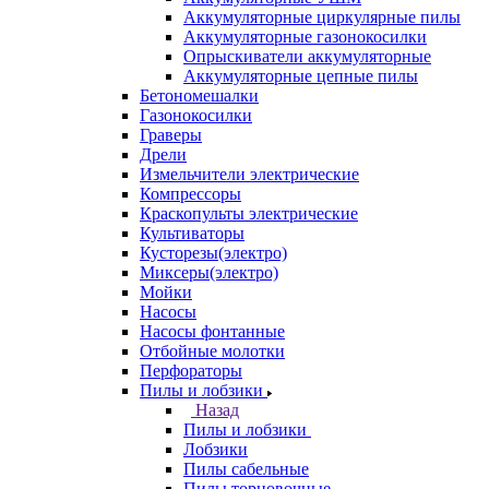
Аккумуляторные циркулярные пилы
Аккумуляторные газонокосилки
Опрыскиватели аккумуляторные
Аккумуляторные цепные пилы
Бетономешалки
Газонокосилки
Граверы
Дрели
Измельчители электрические
Компрессоры
Краскопульты электрические
Культиваторы
Кусторезы(электро)
Миксеры(электро)
Мойки
Насосы
Насосы фонтанные
Отбойные молотки
Перфораторы
Пилы и лобзики
Назад
Пилы и лобзики
Лобзики
Пилы сабельные
Пилы торцовочные