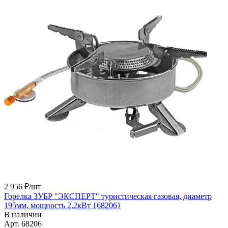
2 956 ₽/
шт
Горелка ЗУБР "ЭКСПЕРТ" туристическая газовая, диаметр
195мм, мощность 2,2кВт {68206}
В наличии
Арт.
68206