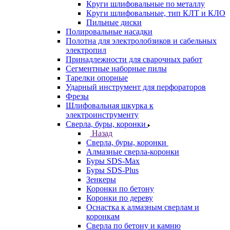
Круги шлифовальные по металлу
Круги шлифовальные, тип КЛТ и КЛО
Пильные диски
Полировальные насадки
Полотна для электролобзиков и сабельных
электропил
Принадлежности для сварочных работ
Сегментные наборные пилы
Тарелки опорные
Ударный инструмент для перфораторов
Фрезы
Шлифовальная шкурка к
электроинструменту
Сверла, буры, коронки
Назад
Сверла, буры, коронки
Алмазные сверла-коронки
Буры SDS-Max
Буры SDS-Plus
Зенкеры
Коронки по бетону
Коронки по дереву
Оснастка к алмазным сверлам и
коронкам
Сверла по бетону и камню