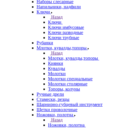
Наборы слесарные
Напильники, надфили
Ключи
Назад
Ключи
Ключи имбусовые
Ключи разводные
Ключи трубные
Рубанки
Млотки, кувалды,топоры
Назад
Млотки, кувалды,топоры
Киянки
Кувалды
Молотки
Молотки специальные
Молотки столярные
Топоры, колуны
Ручные дрели
Стамески, резцы
Шарнирно-губцевый инструмент
Щетки проволочные
Ножовки, полотна
Назад
Ножовки, полотна