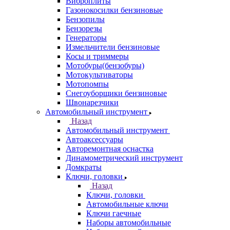
Виброплиты
Газонокосилки бензиновые
Бензопилы
Бензорезы
Генераторы
Измельчители бензиновые
Косы и триммеры
Мотобуры(бензобуры)
Мотокультиваторы
Мотопомпы
Снегоуборщики бензиновые
Швонарезчики
Автомобильный инструмент
Назад
Автомобильный инструмент
Автоаксессуары
Авторемонтная оснастка
Динамометрический инструмент
Домкраты
Ключи, головки
Назад
Ключи, головки
Автомобильные ключи
Ключи гаечные
Наборы автомобильные