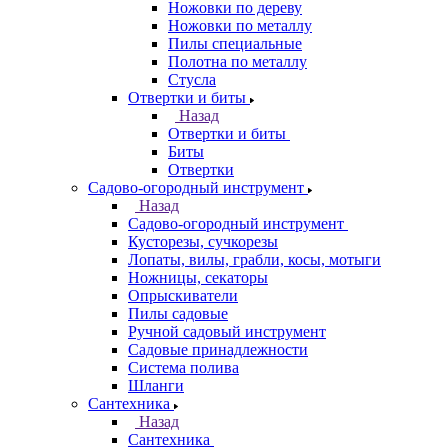
Ножовки по дереву
Ножовки по металлу
Пилы специальные
Полотна по металлу
Стусла
Отвертки и биты
Назад
Отвертки и биты
Биты
Отвертки
Садово-огородный инструмент
Назад
Садово-огородный инструмент
Кусторезы, сучкорезы
Лопаты, вилы, грабли, косы, мотыги
Ножницы, секаторы
Опрыскиватели
Пилы садовые
Ручной садовый инструмент
Садовые принадлежности
Система полива
Шланги
Сантехника
Назад
Сантехника