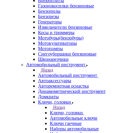
Виброплиты
Газонокосилки бензиновые
Бензопилы
Бензорезы
Генераторы
Измельчители бензиновые
Косы и триммеры
Мотобуры(бензобуры)
Мотокультиваторы
Мотопомпы
Снегоуборщики бензиновые
Швонарезчики
Автомобильный инструмент
Назад
Автомобильный инструмент
Автоаксессуары
Авторемонтная оснастка
Динамометрический инструмент
Домкраты
Ключи, головки
Назад
Ключи, головки
Автомобильные ключи
Ключи гаечные
Наборы автомобильные