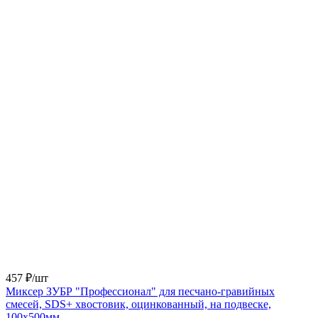
457 ₽/
шт
Миксер ЗУБР "Профессионал" для песчано-гравийных
смесей, SDS+ хвостовик, оцинкованный, на подвеске,
100x500мм