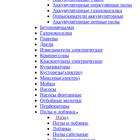
Аккумуляторные циркулярные пилы
Аккумуляторные газонокосилки
Опрыскиватели аккумуляторные
Аккумуляторные цепные пилы
Бетономешалки
Газонокосилки
Граверы
Дрели
Измельчители электрические
Компрессоры
Краскопульты электрические
Культиваторы
Кусторезы(электро)
Миксеры(электро)
Мойки
Насосы
Насосы фонтанные
Отбойные молотки
Перфораторы
Пилы и лобзики
Назад
Пилы и лобзики
Лобзики
Пилы сабельные
Пилы торцовочные