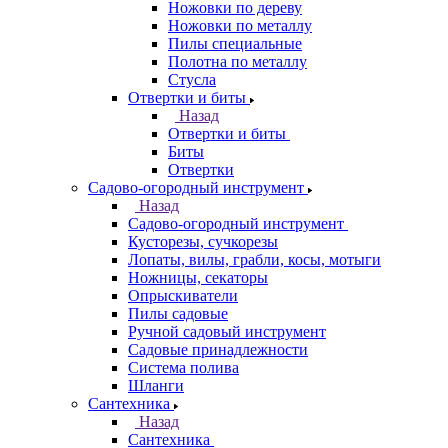
Ножовки по дереву
Ножовки по металлу
Пилы специальные
Полотна по металлу
Стусла
Отвертки и биты
Назад
Отвертки и биты
Биты
Отвертки
Садово-огородный инструмент
Назад
Садово-огородный инструмент
Кусторезы, сучкорезы
Лопаты, вилы, грабли, косы, мотыги
Ножницы, секаторы
Опрыскиватели
Пилы садовые
Ручной садовый инструмент
Садовые принадлежности
Система полива
Шланги
Сантехника
Назад
Сантехника