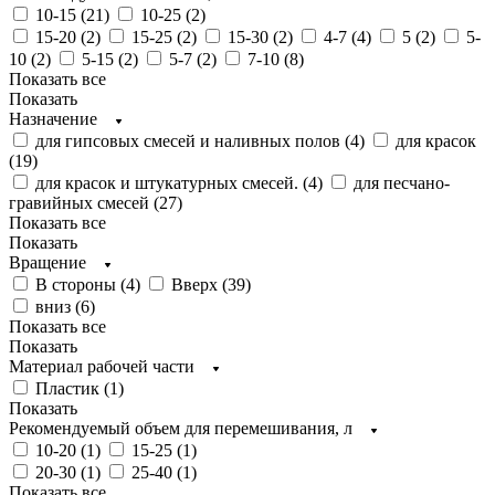
10-15 (
21
)
10-25 (
2
)
15-20 (
2
)
15-25 (
2
)
15-30 (
2
)
4-7 (
4
)
5 (
2
)
5-
10 (
2
)
5-15 (
2
)
5-7 (
2
)
7-10 (
8
)
Показать все
Показать
Назначение
для гипсовых смесей и наливных полов (
4
)
для красок
(
19
)
для красок и штукатурных смесей. (
4
)
для песчано-
гравийных смесей (
27
)
Показать все
Показать
Вращение
В стороны (
4
)
Вверх (
39
)
вниз (
6
)
Показать все
Показать
Материал рабочей части
Пластик (
1
)
Показать
Рекомендуемый объем для перемешивания, л
10-20 (
1
)
15-25 (
1
)
20-30 (
1
)
25-40 (
1
)
Показать все