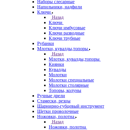
Наборы слесарные
Напильники, надфили
Ключи
Назад
Ключи
Ключи имбусовые
Ключи разводные
Ключи трубные
Рубанки
Млотки, кувалды,топоры
Назад
Млотки, кувалды,топоры
Киянки
Кувалды
Молотки
Молотки специальные
Молотки столярные
Топоры, колуны
Ручные дрели
Стамески, резцы
Шарнирно-губцевый инструмент
Щетки проволочные
Ножовки, полотна
Назад
Ножовки, полотна