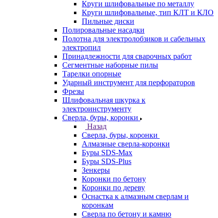
Круги шлифовальные по металлу
Круги шлифовальные, тип КЛТ и КЛО
Пильные диски
Полировальные насадки
Полотна для электролобзиков и сабельных
электропил
Принадлежности для сварочных работ
Сегментные наборные пилы
Тарелки опорные
Ударный инструмент для перфораторов
Фрезы
Шлифовальная шкурка к
электроинструменту
Сверла, буры, коронки
Назад
Сверла, буры, коронки
Алмазные сверла-коронки
Буры SDS-Max
Буры SDS-Plus
Зенкеры
Коронки по бетону
Коронки по дереву
Оснастка к алмазным сверлам и
коронкам
Сверла по бетону и камню