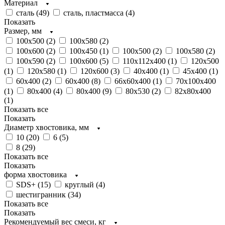
Материал
сталь (
49
)
сталь, пластмасса (
4
)
Показать
Размер, мм
100x500 (
2
)
100x580 (
2
)
100x600 (
2
)
100х450 (
1
)
100х500 (
2
)
100х580 (
2
)
100х590 (
2
)
100х600 (
5
)
110х112х400 (
1
)
120х500
(
1
)
120х580 (
1
)
120х600 (
3
)
40х400 (
1
)
45х400 (
1
)
60x400 (
2
)
60х400 (
8
)
66х60х400 (
1
)
70х100х400
(
1
)
80x400 (
4
)
80х400 (
9
)
80х530 (
2
)
82х80х400
(
1
)
Показать все
Показать
Диаметр хвостовика, мм
10 (
20
)
6 (
5
)
8 (
29
)
Показать все
Показать
форма хвостовика
SDS+ (
15
)
круглый (
4
)
шестигранник (
34
)
Показать все
Показать
Рекомендуемый вес смеси, кг