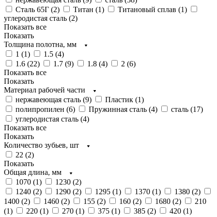
Сталь 65Г (
2
)
Титан (
1
)
Титановый сплав (
1
)
углеродистая сталь (
2
)
Показать все
Показать
Толщина полотна, мм
1 (
1
)
1.5 (
4
)
1.6 (
22
)
1.7 (
9
)
1.8 (
4
)
2 (
6
)
Показать все
Показать
Материал рабочей части
нержавеющая сталь (
9
)
Пластик (
1
)
полипропилен (
6
)
Пружинная сталь (
4
)
сталь (
17
)
углеродистая сталь (
4
)
Показать все
Показать
Количество зубьев, шт
22 (
2
)
Показать
Общая длина, мм
1070 (
1
)
1230 (
2
)
1240 (
2
)
1290 (
2
)
1295 (
1
)
1370 (
1
)
1380 (
2
)
1400 (
2
)
1460 (
2
)
155 (
2
)
160 (
2
)
1680 (
2
)
210
(
1
)
220 (
1
)
270 (
1
)
375 (
1
)
385 (
2
)
420 (
1
)