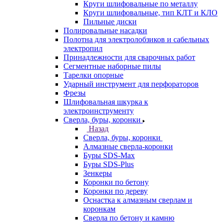
Круги шлифовальные по металлу
Круги шлифовальные, тип КЛТ и КЛО
Пильные диски
Полировальные насадки
Полотна для электролобзиков и сабельных
электропил
Принадлежности для сварочных работ
Сегментные наборные пилы
Тарелки опорные
Ударный инструмент для перфораторов
Фрезы
Шлифовальная шкурка к
электроинструменту
Сверла, буры, коронки
Назад
Сверла, буры, коронки
Алмазные сверла-коронки
Буры SDS-Max
Буры SDS-Plus
Зенкеры
Коронки по бетону
Коронки по дереву
Оснастка к алмазным сверлам и
коронкам
Сверла по бетону и камню