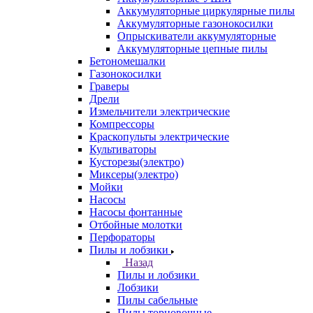
Аккумуляторные циркулярные пилы
Аккумуляторные газонокосилки
Опрыскиватели аккумуляторные
Аккумуляторные цепные пилы
Бетономешалки
Газонокосилки
Граверы
Дрели
Измельчители электрические
Компрессоры
Краскопульты электрические
Культиваторы
Кусторезы(электро)
Миксеры(электро)
Мойки
Насосы
Насосы фонтанные
Отбойные молотки
Перфораторы
Пилы и лобзики
Назад
Пилы и лобзики
Лобзики
Пилы сабельные
Пилы торцовочные