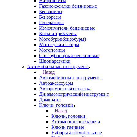
Виброплиты
Газонокосилки бензиновые
Бензопилы
Бензорезы
Генераторы
Измельчители бензиновые
Косы и триммеры
Мотобуры(бензобуры)
Мотокультиваторы
Мотопомпы
Снегоуборщики бензиновые
Швонарезчики
Автомобильный инструмент
Назад
Автомобильный инструмент
Автоаксессуары
Авторемонтная оснастка
Динамометрический инструмент
Домкраты
Ключи, головки
Назад
Ключи, головки
Автомобильные ключи
Ключи гаечные
Наборы автомобильные