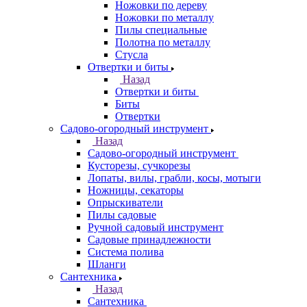
Ножовки по дереву
Ножовки по металлу
Пилы специальные
Полотна по металлу
Стусла
Отвертки и биты
Назад
Отвертки и биты
Биты
Отвертки
Садово-огородный инструмент
Назад
Садово-огородный инструмент
Кусторезы, сучкорезы
Лопаты, вилы, грабли, косы, мотыги
Ножницы, секаторы
Опрыскиватели
Пилы садовые
Ручной садовый инструмент
Садовые принадлежности
Система полива
Шланги
Сантехника
Назад
Сантехника