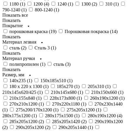
1180 (
1
)
1200 (
4
)
1240 (
1
)
1300 (
2
)
310 (
1
)
790-1240 (
1
)
800-1240 (
1
)
Показать все
Показать
Покрытие
порошковая краска (
19
)
Порошковая покраска (
14
)
Показать
Материал лезвия
сталь (
2
)
Сталь 3 (
1
)
Показать
Материал ручки
полипропилен (
1
)
сталь (
3
)
Показать
Размер, мм
140х235 (
1
)
150х185х510 (
1
)
180 х 220 х 1300 (
1
)
185х270 (
1
)
205х310 (
1
)
210х145х620/425 (
1
)
210х145х680 (
1
)
210х150х660 (
1
)
210х155х840 (
1
)
228х173x800 (
1
)
260х190х1200 (
1
)
270х210х1200 (
1
)
270х220х1180 (
1
)
270х230х1440
(
1
)
275х200/170х1200 (
1
)
275х205х1200 (
1
)
280х175х1200 (
1
)
280х175х1500 (
1
)
280х190х1200 (
4
)
285х205х1200 (
2
)
285х205х1420 (
2
)
290x190x1200
(
2
)
290х205х1200 (
2
)
290х205х1440 (
1
)