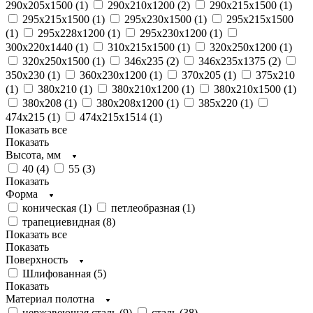
290х205х1500 (
1
)
290х210х1200 (
2
)
290х215х1500 (
1
)
295x215x1500 (
1
)
295x230x1500 (
1
)
295х215х1500
(
1
)
295х228х1200 (
1
)
295х230x1200 (
1
)
300х220х1440 (
1
)
310х215х1500 (
1
)
320х250х1200 (
1
)
320х250х1500 (
1
)
346х235 (
2
)
346х235х1375 (
2
)
350х230 (
1
)
360х230х1200 (
1
)
370х205 (
1
)
375х210
(
1
)
380x210 (
1
)
380x210х1200 (
1
)
380x210х1500 (
1
)
380х208 (
1
)
380х208х1200 (
1
)
385х220 (
1
)
474х215 (
1
)
474х215х1514 (
1
)
Показать все
Показать
Высота, мм
40 (
4
)
55 (
3
)
Показать
Форма
коническая (
1
)
петлеобразная (
1
)
трапециевидная (
8
)
Показать все
Показать
Поверхность
Шлифованная (
5
)
Показать
Материал полотна
нержавеющая сталь (
9
)
сталь (
38
)