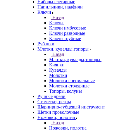
Наборы слесарные
Напильники, надфили
Ключи
Назад
Ключи
Ключи имбусовые
Ключи разводные
Ключи трубные
Рубанки
Млотки, кувалды,топоры
Назад
Млотки, кувалды,топоры
Киянки
Кувалды
Молотки
Молотки специальные
Молотки столярные
Топоры, колуны
Ручные дрели
Стамески, резцы
Шарнирно-губцевый инструмент
Щетки проволочные
Ножовки, полотна
Назад
Ножовки, полотна