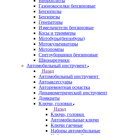
Виброплиты
Газонокосилки бензиновые
Бензопилы
Бензорезы
Генераторы
Измельчители бензиновые
Косы и триммеры
Мотобуры(бензобуры)
Мотокультиваторы
Мотопомпы
Снегоуборщики бензиновые
Швонарезчики
Автомобильный инструмент
Назад
Автомобильный инструмент
Автоаксессуары
Авторемонтная оснастка
Динамометрический инструмент
Домкраты
Ключи, головки
Назад
Ключи, головки
Автомобильные ключи
Ключи гаечные
Наборы автомобильные