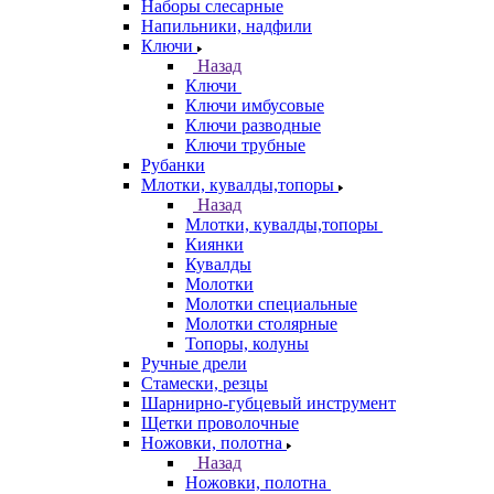
Наборы слесарные
Напильники, надфили
Ключи
Назад
Ключи
Ключи имбусовые
Ключи разводные
Ключи трубные
Рубанки
Млотки, кувалды,топоры
Назад
Млотки, кувалды,топоры
Киянки
Кувалды
Молотки
Молотки специальные
Молотки столярные
Топоры, колуны
Ручные дрели
Стамески, резцы
Шарнирно-губцевый инструмент
Щетки проволочные
Ножовки, полотна
Назад
Ножовки, полотна