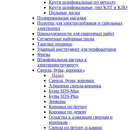
Круги шлифовальные по металлу
Круги шлифовальные, тип КЛТ и КЛО
Пильные диски
Полировальные насадки
Полотна для электролобзиков и сабельных
электропил
Принадлежности для сварочных работ
Сегментные наборные пилы
Тарелки опорные
Ударный инструмент для перфораторов
Фрезы
Шлифовальная шкурка к
электроинструменту
Сверла, буры, коронки
Назад
Сверла, буры, коронки
Алмазные сверла-коронки
Буры SDS-Max
Буры SDS-Plus
Зенкеры
Коронки по бетону
Коронки по дереву
Оснастка к алмазным сверлам и
коронкам
Сверла по бетону и камню