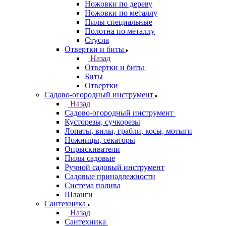
Ножовки по дереву
Ножовки по металлу
Пилы специальные
Полотна по металлу
Стусла
Отвертки и биты
Назад
Отвертки и биты
Биты
Отвертки
Садово-огородный инструмент
Назад
Садово-огородный инструмент
Кусторезы, сучкорезы
Лопаты, вилы, грабли, косы, мотыги
Ножницы, секаторы
Опрыскиватели
Пилы садовые
Ручной садовый инструмент
Садовые принадлежности
Система полива
Шланги
Сантехника
Назад
Сантехника