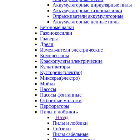
Аккумуляторные циркулярные пилы
Аккумуляторные газонокосилки
Опрыскиватели аккумуляторные
Аккумуляторные цепные пилы
Бетономешалки
Газонокосилки
Граверы
Дрели
Измельчители электрические
Компрессоры
Краскопульты электрические
Культиваторы
Кусторезы(электро)
Миксеры(электро)
Мойки
Насосы
Насосы фонтанные
Отбойные молотки
Перфораторы
Пилы и лобзики
Назад
Пилы и лобзики
Лобзики
Пилы сабельные
Пилы торцовочные