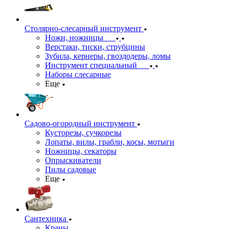
Столярно-слесарный инструмент
Ножи, ножницы
Верстаки, тиски, струбцины
Зубила, кернеры, гвоздодеры, ломы
Инструмент специальный
Наборы слесарные
Еще
Садово-огородный инструмент
Кусторезы, сучкорезы
Лопаты, вилы, грабли, косы, мотыги
Ножницы, секаторы
Опрыскиватели
Пилы садовые
Еще
Сантехника
Краны