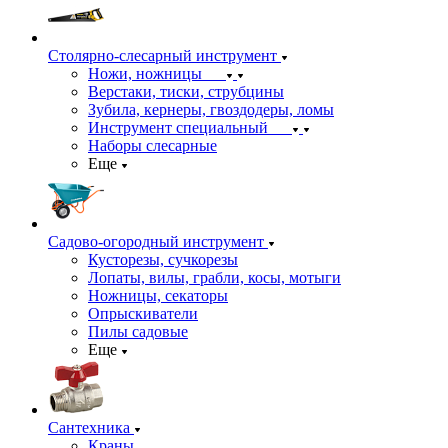
Столярно-слесарный инструмент
Ножи, ножницы
Верстаки, тиски, струбцины
Зубила, кернеры, гвоздодеры, ломы
Инструмент специальный
Наборы слесарные
Еще
Садово-огородный инструмент
Кусторезы, сучкорезы
Лопаты, вилы, грабли, косы, мотыги
Ножницы, секаторы
Опрыскиватели
Пилы садовые
Еще
Сантехника
Краны