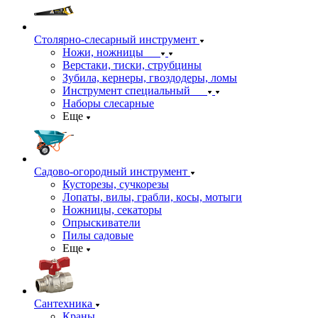
Столярно-слесарный инструмент
Ножи, ножницы
Верстаки, тиски, струбцины
Зубила, кернеры, гвоздодеры, ломы
Инструмент специальный
Наборы слесарные
Еще
Садово-огородный инструмент
Кусторезы, сучкорезы
Лопаты, вилы, грабли, косы, мотыги
Ножницы, секаторы
Опрыскиватели
Пилы садовые
Еще
Сантехника
Краны