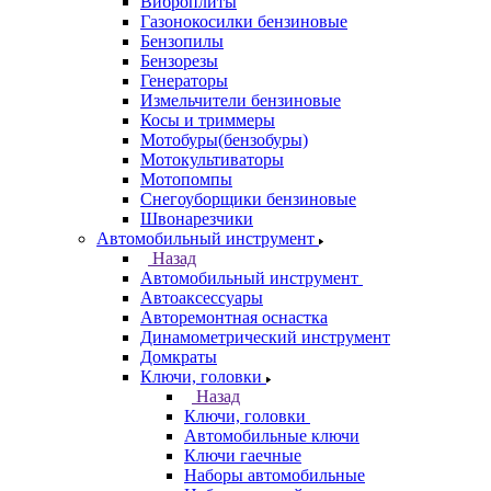
Виброплиты
Газонокосилки бензиновые
Бензопилы
Бензорезы
Генераторы
Измельчители бензиновые
Косы и триммеры
Мотобуры(бензобуры)
Мотокультиваторы
Мотопомпы
Снегоуборщики бензиновые
Швонарезчики
Автомобильный инструмент
Назад
Автомобильный инструмент
Автоаксессуары
Авторемонтная оснастка
Динамометрический инструмент
Домкраты
Ключи, головки
Назад
Ключи, головки
Автомобильные ключи
Ключи гаечные
Наборы автомобильные