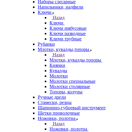
Наборы слесарные
Напильники, надфили
Ключи
Назад
Ключи
Ключи имбусовые
Ключи разводные
Ключи трубные
Рубанки
Млотки, кувалды,топоры
Назад
Млотки, кувалды,топоры
Киянки
Кувалды
Молотки
Молотки специальные
Молотки столярные
Топоры, колуны
Ручные дрели
Стамески, резцы
Шарнирно-губцевый инструмент
Щетки проволочные
Ножовки, полотна
Назад
Ножовки, полотна