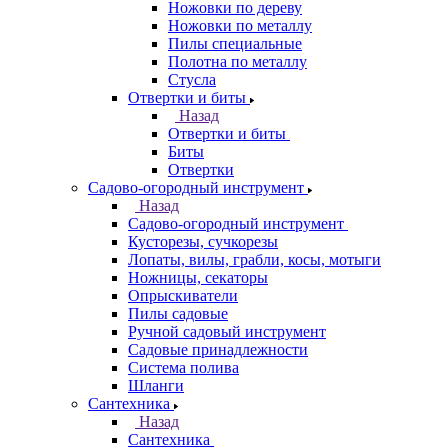
Ножовки по дереву
Ножовки по металлу
Пилы специальные
Полотна по металлу
Стусла
Отвертки и биты
Назад
Отвертки и биты
Биты
Отвертки
Садово-огородный инструмент
Назад
Садово-огородный инструмент
Кусторезы, сучкорезы
Лопаты, вилы, грабли, косы, мотыги
Ножницы, секаторы
Опрыскиватели
Пилы садовые
Ручной садовый инструмент
Садовые принадлежности
Система полива
Шланги
Сантехника
Назад
Сантехника