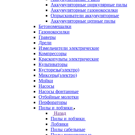
Аккумуляторные циркулярные пилы
Аккумуляторные газонокосилки
Опрыскиватели аккумуляторные
Аккумуляторные цепные пилы
Бетономешалки
Газонокосилки
Граверы
Дрели
Измельчители электрические
Компрессоры
Краскопульты электрические
Культиваторы
Кусторезы(электро)
Миксеры(электро)
Мойки
Насосы
Насосы фонтанные
Отбойные молотки
Перфораторы
Пилы и лобзики
Назад
Пилы и лобзики
Лобзики
Пилы сабельные
Пилы торцовочные