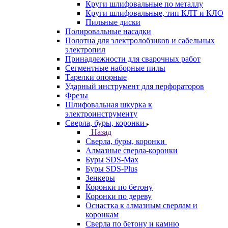
Круги шлифовальные по металлу
Круги шлифовальные, тип КЛТ и КЛО
Пильные диски
Полировальные насадки
Полотна для электролобзиков и сабельных
электропил
Принадлежности для сварочных работ
Сегментные наборные пилы
Тарелки опорные
Ударный инструмент для перфораторов
Фрезы
Шлифовальная шкурка к
электроинструменту
Сверла, буры, коронки
Назад
Сверла, буры, коронки
Алмазные сверла-коронки
Буры SDS-Max
Буры SDS-Plus
Зенкеры
Коронки по бетону
Коронки по дереву
Оснастка к алмазным сверлам и
коронкам
Сверла по бетону и камню