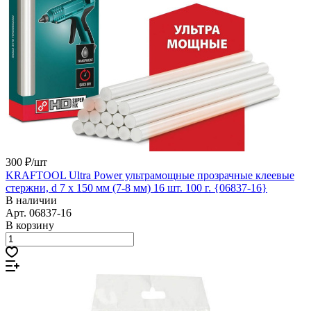
300 ₽/
шт
KRAFTOOL Ultra Power ультрамощные прозрачные клеевые
стержни, d 7 x 150 мм (7-8 мм) 16 шт. 100 г. {06837-16}
В наличии
Арт.
06837-16
В корзину