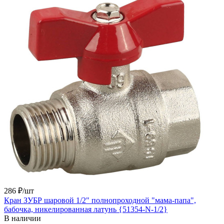
286 ₽/
шт
Кран ЗУБР шаровой 1/2" полнопроходной "мама-папа",
бабочка, никелированная латунь {51354-N-1/2}
В наличии