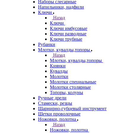
Наборы слесарные
Напильники, надфили
Ключи
Назад
Ключи
Ключи имбусовые
Ключи разводные
Ключи трубные
Рубанки
Млотки, кувалды,топоры
Назад
Млотки, кувалды,топоры
Киянки
Кувалды
Молотки
Молотки специальные
Молотки столярные
Топоры, колуны
Ручные дрели
Стамески, резцы
Шарнирно-губцевый инструмент
Щетки проволочные
Ножовки, полотна
Назад
Ножовки, полотна