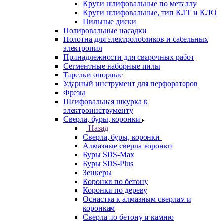
Круги шлифовальные по металлу
Круги шлифовальные, тип КЛТ и КЛО
Пильные диски
Полировальные насадки
Полотна для электролобзиков и сабельных
электропил
Принадлежности для сварочных работ
Сегментные наборные пилы
Тарелки опорные
Ударный инструмент для перфораторов
Фрезы
Шлифовальная шкурка к
электроинструменту
Сверла, буры, коронки
Назад
Сверла, буры, коронки
Алмазные сверла-коронки
Буры SDS-Max
Буры SDS-Plus
Зенкеры
Коронки по бетону
Коронки по дереву
Оснастка к алмазным сверлам и
коронкам
Сверла по бетону и камню