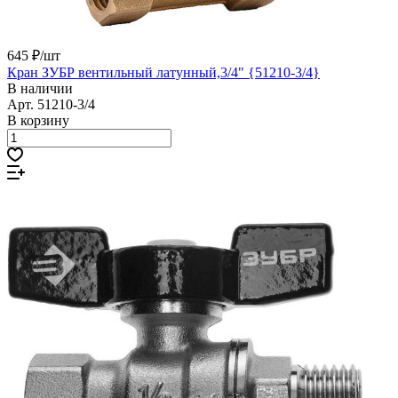
645 ₽/
шт
Кран ЗУБР вентильный латунный,3/4" {51210-3/4}
В наличии
Арт.
51210-3/4
В корзину