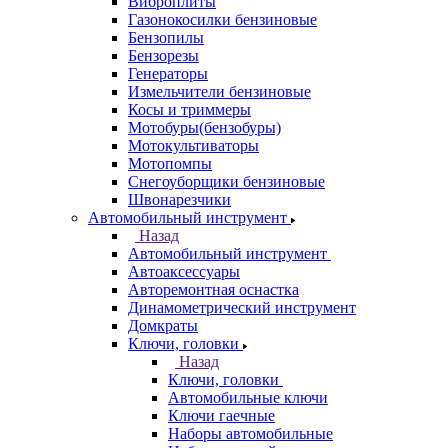
Виброплиты
Газонокосилки бензиновые
Бензопилы
Бензорезы
Генераторы
Измельчители бензиновые
Косы и триммеры
Мотобуры(бензобуры)
Мотокультиваторы
Мотопомпы
Снегоуборщики бензиновые
Швонарезчики
Автомобильный инструмент
Назад
Автомобильный инструмент
Автоаксессуары
Авторемонтная оснастка
Динамометрический инструмент
Домкраты
Ключи, головки
Назад
Ключи, головки
Автомобильные ключи
Ключи гаечные
Наборы автомобильные