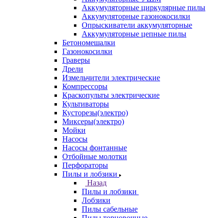
Аккумуляторные циркулярные пилы
Аккумуляторные газонокосилки
Опрыскиватели аккумуляторные
Аккумуляторные цепные пилы
Бетономешалки
Газонокосилки
Граверы
Дрели
Измельчители электрические
Компрессоры
Краскопульты электрические
Культиваторы
Кусторезы(электро)
Миксеры(электро)
Мойки
Насосы
Насосы фонтанные
Отбойные молотки
Перфораторы
Пилы и лобзики
Назад
Пилы и лобзики
Лобзики
Пилы сабельные
Пилы торцовочные