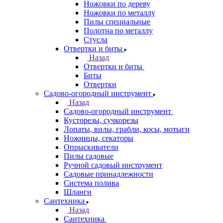
Ножовки по дереву
Ножовки по металлу
Пилы специальные
Полотна по металлу
Стусла
Отвертки и биты
Назад
Отвертки и биты
Биты
Отвертки
Садово-огородный инструмент
Назад
Садово-огородный инструмент
Кусторезы, сучкорезы
Лопаты, вилы, грабли, косы, мотыги
Ножницы, секаторы
Опрыскиватели
Пилы садовые
Ручной садовый инструмент
Садовые принадлежности
Система полива
Шланги
Сантехника
Назад
Сантехника