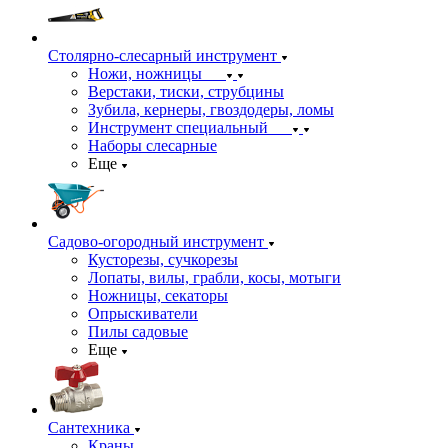
Столярно-слесарный инструмент
Ножи, ножницы
Верстаки, тиски, струбцины
Зубила, кернеры, гвоздодеры, ломы
Инструмент специальный
Наборы слесарные
Еще
Садово-огородный инструмент
Кусторезы, сучкорезы
Лопаты, вилы, грабли, косы, мотыги
Ножницы, секаторы
Опрыскиватели
Пилы садовые
Еще
Сантехника
Краны