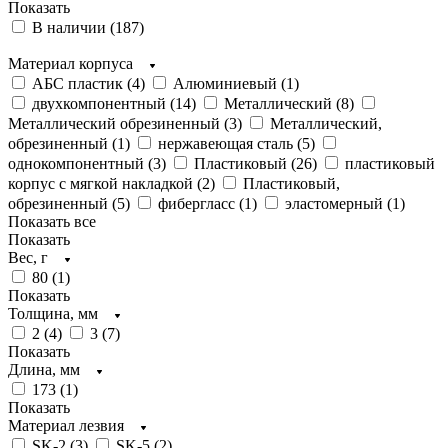
Показать
В наличии (
187
)
Материал корпуса
АБС пластик (
4
)
Алюминиевый (
1
)
двухкомпонентный (
14
)
Металлический (
8
)
Металлический обрезиненный (
3
)
Металлический,
обрезиненный (
1
)
нержавеющая сталь (
5
)
однокомпонентный (
3
)
Пластиковый (
26
)
пластиковый
корпус с мягкой накладкой (
2
)
Пластиковый,
обрезиненный (
5
)
фибергласс (
1
)
эластомерный (
1
)
Показать все
Показать
Вес, г
80 (
1
)
Показать
Толщина, мм
2 (
4
)
3 (
7
)
Показать
Длина, мм
173 (
1
)
Показать
Материал лезвия
SK-2 (
3
)
SK-5 (
2
)