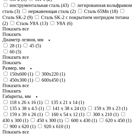
инструментальная сталь (
43
)
легированная вольфрамом
сталь (
3
)
нержавеющая сталь (
2
)
Сталь 65Mn (
18
)
Сталь SK-2 (
9
)
Сталь SK-2 с покрытием нитридом титана
(
2
)
Сталь У8А (
13
)
У8А (
6
)
Показать все
Показать
Диаметр лезвия, мм
28 (
1
)
45 (
5
)
60 (
3
)
Показать все
Показать
Размер, мм
150х600 (
1
)
300х220 (
1
)
450х300 (
1
)
600х450 (
1
)
Показать все
Показать
Габариты, мм
118 х 26 х 16 (
1
)
135 x 21 x 14 (
1
)
135 x 38 x 4.5 (
1
)
141 х 38 х 24 (
1
)
159 x 39 x 23 (
1
)
159 x 39 x 26 (
1
)
160 x 54 x 12 (
1
)
300 x 210 (
1
)
430 x 300 (
1
)
450 x 300 (
1
)
600 x 430 (
1
)
620 x 450 (
1
)
900 x 620 (
1
)
920 x 610 (
1
)
Показать все