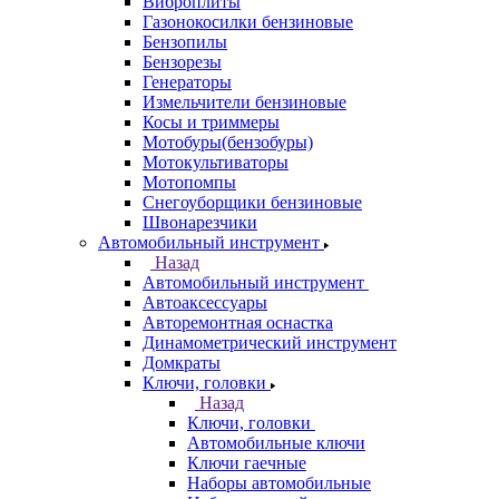
Виброплиты
Газонокосилки бензиновые
Бензопилы
Бензорезы
Генераторы
Измельчители бензиновые
Косы и триммеры
Мотобуры(бензобуры)
Мотокультиваторы
Мотопомпы
Снегоуборщики бензиновые
Швонарезчики
Автомобильный инструмент
Назад
Автомобильный инструмент
Автоаксессуары
Авторемонтная оснастка
Динамометрический инструмент
Домкраты
Ключи, головки
Назад
Ключи, головки
Автомобильные ключи
Ключи гаечные
Наборы автомобильные