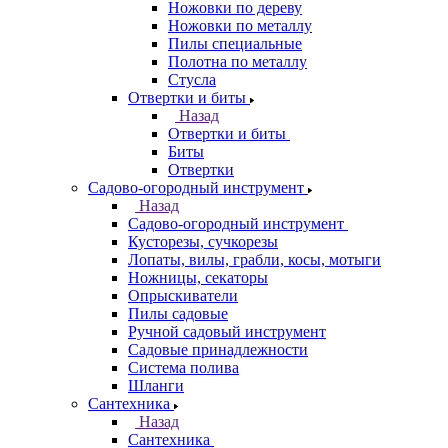
Ножовки по дереву
Ножовки по металлу
Пилы специальные
Полотна по металлу
Стусла
Отвертки и биты
Назад
Отвертки и биты
Биты
Отвертки
Садово-огородный инструмент
Назад
Садово-огородный инструмент
Кусторезы, сучкорезы
Лопаты, вилы, грабли, косы, мотыги
Ножницы, секаторы
Опрыскиватели
Пилы садовые
Ручной садовый инструмент
Садовые принадлежности
Система полива
Шланги
Сантехника
Назад
Сантехника