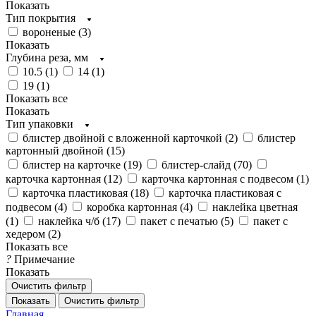
Показать
Тип покрытия
вороненые (
3
)
Показать
Глубина реза, мм
10.5 (
1
)
14 (
1
)
19 (
1
)
Показать все
Показать
Тип упаковки
блистер двойной с вложенной карточкой (
2
)
блистер
картонный двойной (
15
)
блистер на карточке (
19
)
блистер-слайд (
70
)
карточка картонная (
12
)
карточка картонная с подвесом (
1
)
карточка пластиковая (
18
)
карточка пластиковая с
подвесом (
4
)
коробка картонная (
4
)
наклейка цветная
(
1
)
наклейка ч/б (
17
)
пакет с печатью (
5
)
пакет с
хедером (
2
)
Показать все
?
Примечание
Показать
Очистить фильтр
Показать
Очистить фильтр
Главная