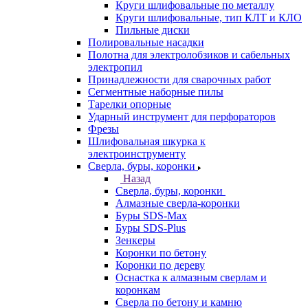
Круги шлифовальные по металлу
Круги шлифовальные, тип КЛТ и КЛО
Пильные диски
Полировальные насадки
Полотна для электролобзиков и сабельных
электропил
Принадлежности для сварочных работ
Сегментные наборные пилы
Тарелки опорные
Ударный инструмент для перфораторов
Фрезы
Шлифовальная шкурка к
электроинструменту
Сверла, буры, коронки
Назад
Сверла, буры, коронки
Алмазные сверла-коронки
Буры SDS-Max
Буры SDS-Plus
Зенкеры
Коронки по бетону
Коронки по дереву
Оснастка к алмазным сверлам и
коронкам
Сверла по бетону и камню