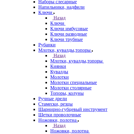
Наборы слесарные
Напильники, надфили
Ключи
Назад
Ключи
Ключи имбусовые
Ключи разводные
Ключи трубные
Рубанки
Млотки, кувалды,топоры
Назад
Млотки, кувалды,топоры
Киянки
Кувалды
Молотки
Молотки специальные
Молотки столярные
Топоры, колуны
Ручные дрели
Стамески, резцы
Шарнирно-губцевый инструмент
Щетки проволочные
Ножовки, полотна
Назад
Ножовки, полотна