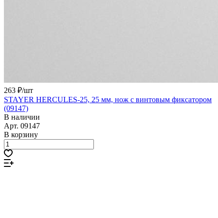
263 ₽/
шт
STAYER HERCULES-25, 25 мм, нож с винтовым фиксатором
(09147)
В наличии
Арт.
09147
В корзину