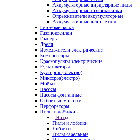
Аккумуляторные циркулярные пилы
Аккумуляторные газонокосилки
Опрыскиватели аккумуляторные
Аккумуляторные цепные пилы
Бетономешалки
Газонокосилки
Граверы
Дрели
Измельчители электрические
Компрессоры
Краскопульты электрические
Культиваторы
Кусторезы(электро)
Миксеры(электро)
Мойки
Насосы
Насосы фонтанные
Отбойные молотки
Перфораторы
Пилы и лобзики
Назад
Пилы и лобзики
Лобзики
Пилы сабельные
Пилы торцовочные