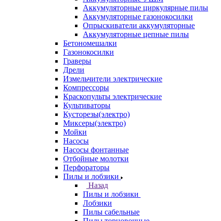
Аккумуляторные циркулярные пилы
Аккумуляторные газонокосилки
Опрыскиватели аккумуляторные
Аккумуляторные цепные пилы
Бетономешалки
Газонокосилки
Граверы
Дрели
Измельчители электрические
Компрессоры
Краскопульты электрические
Культиваторы
Кусторезы(электро)
Миксеры(электро)
Мойки
Насосы
Насосы фонтанные
Отбойные молотки
Перфораторы
Пилы и лобзики
Назад
Пилы и лобзики
Лобзики
Пилы сабельные
Пилы торцовочные