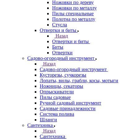
Ножовки по дереву
Ножовки по металлу
Пилы специальные
Полотна по металлу
Стусла
Отвертки и биты
Назад
Отвертки и биты
Биты
Отвертки
Садово-огородный инструмент
Назад
Садово-огородный инструмент
Кусторезы, сучкорезы
Лопаты, вилы, грабли, косы, мотыги
Ножницы, секаторы
Опрыскиватели
Пилы садовые
Ручной садовый инструмент
Садовые принадлежности
Система полива
Шланги
Сантехника
Назад
Сантехника