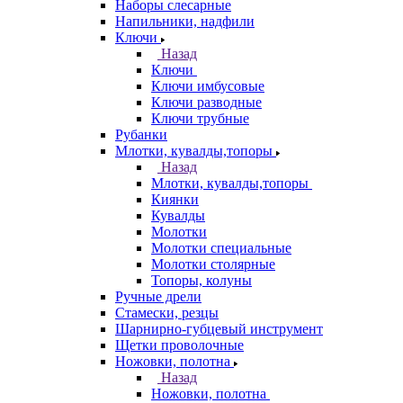
Наборы слесарные
Напильники, надфили
Ключи
Назад
Ключи
Ключи имбусовые
Ключи разводные
Ключи трубные
Рубанки
Млотки, кувалды,топоры
Назад
Млотки, кувалды,топоры
Киянки
Кувалды
Молотки
Молотки специальные
Молотки столярные
Топоры, колуны
Ручные дрели
Стамески, резцы
Шарнирно-губцевый инструмент
Щетки проволочные
Ножовки, полотна
Назад
Ножовки, полотна