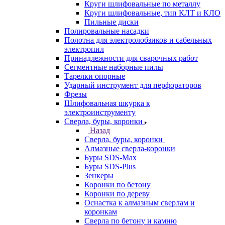
Круги шлифовальные по металлу
Круги шлифовальные, тип КЛТ и КЛО
Пильные диски
Полировальные насадки
Полотна для электролобзиков и сабельных
электропил
Принадлежности для сварочных работ
Сегментные наборные пилы
Тарелки опорные
Ударный инструмент для перфораторов
Фрезы
Шлифовальная шкурка к
электроинструменту
Сверла, буры, коронки
Назад
Сверла, буры, коронки
Алмазные сверла-коронки
Буры SDS-Max
Буры SDS-Plus
Зенкеры
Коронки по бетону
Коронки по дереву
Оснастка к алмазным сверлам и
коронкам
Сверла по бетону и камню