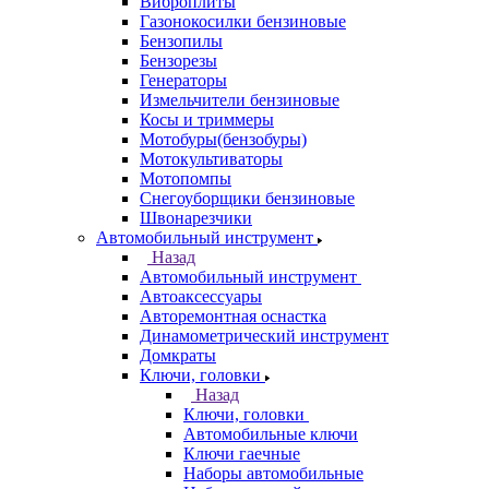
Виброплиты
Газонокосилки бензиновые
Бензопилы
Бензорезы
Генераторы
Измельчители бензиновые
Косы и триммеры
Мотобуры(бензобуры)
Мотокультиваторы
Мотопомпы
Снегоуборщики бензиновые
Швонарезчики
Автомобильный инструмент
Назад
Автомобильный инструмент
Автоаксессуары
Авторемонтная оснастка
Динамометрический инструмент
Домкраты
Ключи, головки
Назад
Ключи, головки
Автомобильные ключи
Ключи гаечные
Наборы автомобильные