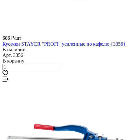
686 ₽/
шт
Кусачки STAYER "PROFI" усиленные по кафелю {3356}
В наличии
Арт.
3356
В корзину