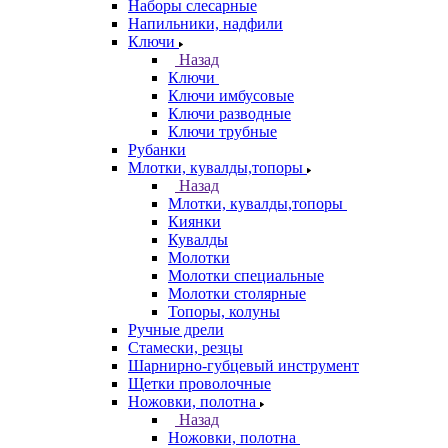
Наборы слесарные
Напильники, надфили
Ключи
Назад
Ключи
Ключи имбусовые
Ключи разводные
Ключи трубные
Рубанки
Млотки, кувалды,топоры
Назад
Млотки, кувалды,топоры
Киянки
Кувалды
Молотки
Молотки специальные
Молотки столярные
Топоры, колуны
Ручные дрели
Стамески, резцы
Шарнирно-губцевый инструмент
Щетки проволочные
Ножовки, полотна
Назад
Ножовки, полотна