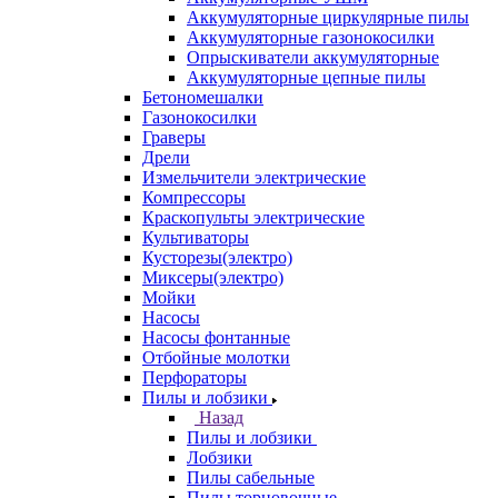
Аккумуляторные циркулярные пилы
Аккумуляторные газонокосилки
Опрыскиватели аккумуляторные
Аккумуляторные цепные пилы
Бетономешалки
Газонокосилки
Граверы
Дрели
Измельчители электрические
Компрессоры
Краскопульты электрические
Культиваторы
Кусторезы(электро)
Миксеры(электро)
Мойки
Насосы
Насосы фонтанные
Отбойные молотки
Перфораторы
Пилы и лобзики
Назад
Пилы и лобзики
Лобзики
Пилы сабельные
Пилы торцовочные