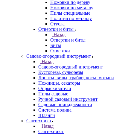
Ножовки по дереву
Ножовки по металлу
Пилы специальные
Полотна по металлу
Стусла
Отвертки и биты
Назад
Отвертки и биты
Биты
Отвертки
Садово-огородный инструмент
Назад
Садово-огородный инструмент
Кусторезы, сучкорезы
Лопаты, вилы, грабли, косы, мотыги
Ножницы, секаторы
Опрыскиватели
Пилы садовые
Ручной садовый инструмент
Садовые принадлежности
Система полива
Шланги
Сантехника
Назад
Сантехника