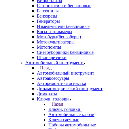
Виброплиты
Газонокосилки бензиновые
Бензопилы
Бензорезы
Генераторы
Измельчители бензиновые
Косы и триммеры
Мотобуры(бензобуры)
Мотокультиваторы
Мотопомпы
Снегоуборщики бензиновые
Швонарезчики
Автомобильный инструмент
Назад
Автомобильный инструмент
Автоаксессуары
Авторемонтная оснастка
Динамометрический инструмент
Домкраты
Ключи, головки
Назад
Ключи, головки
Автомобильные ключи
Ключи гаечные
Наборы автомобильные