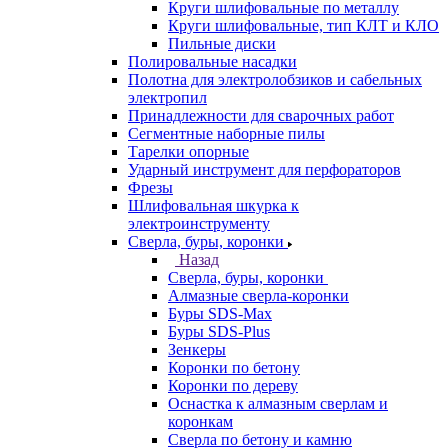
Круги шлифовальные по металлу
Круги шлифовальные, тип КЛТ и КЛО
Пильные диски
Полировальные насадки
Полотна для электролобзиков и сабельных
электропил
Принадлежности для сварочных работ
Сегментные наборные пилы
Тарелки опорные
Ударный инструмент для перфораторов
Фрезы
Шлифовальная шкурка к
электроинструменту
Сверла, буры, коронки
Назад
Сверла, буры, коронки
Алмазные сверла-коронки
Буры SDS-Max
Буры SDS-Plus
Зенкеры
Коронки по бетону
Коронки по дереву
Оснастка к алмазным сверлам и
коронкам
Сверла по бетону и камню