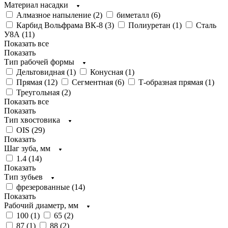
Материал насадки
Алмазное напыление (
2
)
биметалл (
6
)
Карбид Вольфрама ВК-8 (
3
)
Полиуретан (
1
)
Сталь
У8А (
11
)
Показать все
Показать
Тип рабочей формы
Дельтовидная (
1
)
Конусная (
1
)
Прямая (
12
)
Сегментная (
6
)
Т-образная прямая (
1
)
Треугольная (
2
)
Показать все
Показать
Тип хвостовика
OIS (
29
)
Показать
Шаг зуба, мм
1.4 (
14
)
Показать
Тип зубьев
фрезерованные (
14
)
Показать
Рабочий диаметр, мм
100 (
1
)
65 (
2
)
87 (
1
)
88 (
2
)