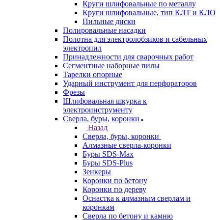
Круги шлифовальные по металлу
Круги шлифовальные, тип КЛТ и КЛО
Пильные диски
Полировальные насадки
Полотна для электролобзиков и сабельных
электропил
Принадлежности для сварочных работ
Сегментные наборные пилы
Тарелки опорные
Ударный инструмент для перфораторов
Фрезы
Шлифовальная шкурка к
электроинструменту
Сверла, буры, коронки
Назад
Сверла, буры, коронки
Алмазные сверла-коронки
Буры SDS-Max
Буры SDS-Plus
Зенкеры
Коронки по бетону
Коронки по дереву
Оснастка к алмазным сверлам и
коронкам
Сверла по бетону и камню