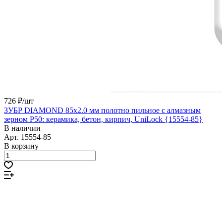
726 ₽/
шт
ЗУБР DIAMOND 85x2.0 мм полотно пильное с алмазным
зерном Р50: керамика, бетон, кирпич, UniLock {15554-85}
В наличии
Арт.
15554-85
В корзину