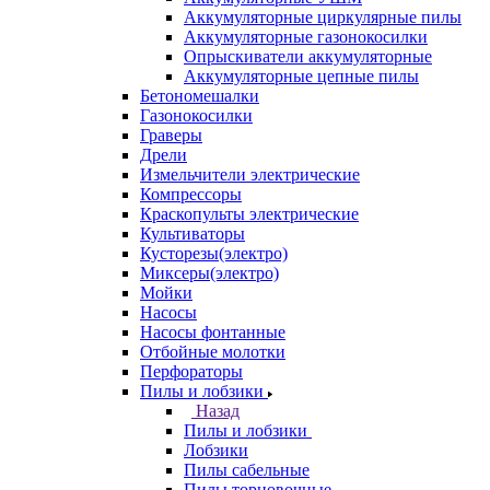
Аккумуляторные циркулярные пилы
Аккумуляторные газонокосилки
Опрыскиватели аккумуляторные
Аккумуляторные цепные пилы
Бетономешалки
Газонокосилки
Граверы
Дрели
Измельчители электрические
Компрессоры
Краскопульты электрические
Культиваторы
Кусторезы(электро)
Миксеры(электро)
Мойки
Насосы
Насосы фонтанные
Отбойные молотки
Перфораторы
Пилы и лобзики
Назад
Пилы и лобзики
Лобзики
Пилы сабельные
Пилы торцовочные