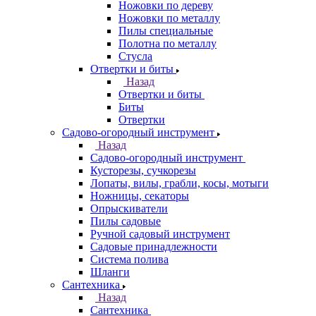
Ножовки по дереву
Ножовки по металлу
Пилы специальные
Полотна по металлу
Стусла
Отвертки и биты
Назад
Отвертки и биты
Биты
Отвертки
Садово-огородный инструмент
Назад
Садово-огородный инструмент
Кусторезы, сучкорезы
Лопаты, вилы, грабли, косы, мотыги
Ножницы, секаторы
Опрыскиватели
Пилы садовые
Ручной садовый инструмент
Садовые принадлежности
Система полива
Шланги
Сантехника
Назад
Сантехника