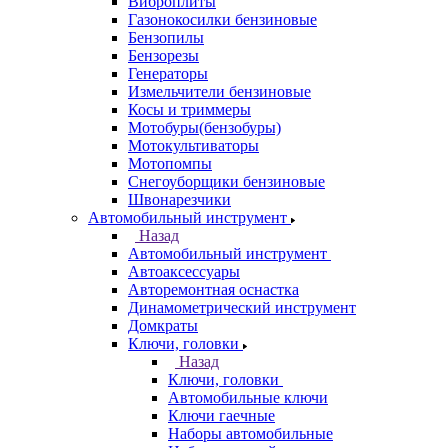
Виброплиты
Газонокосилки бензиновые
Бензопилы
Бензорезы
Генераторы
Измельчители бензиновые
Косы и триммеры
Мотобуры(бензобуры)
Мотокультиваторы
Мотопомпы
Снегоуборщики бензиновые
Швонарезчики
Автомобильный инструмент
Назад
Автомобильный инструмент
Автоаксессуары
Авторемонтная оснастка
Динамометрический инструмент
Домкраты
Ключи, головки
Назад
Ключи, головки
Автомобильные ключи
Ключи гаечные
Наборы автомобильные