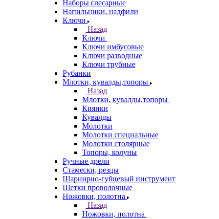
Наборы слесарные
Напильники, надфили
Ключи
Назад
Ключи
Ключи имбусовые
Ключи разводные
Ключи трубные
Рубанки
Млотки, кувалды,топоры
Назад
Млотки, кувалды,топоры
Киянки
Кувалды
Молотки
Молотки специальные
Молотки столярные
Топоры, колуны
Ручные дрели
Стамески, резцы
Шарнирно-губцевый инструмент
Щетки проволочные
Ножовки, полотна
Назад
Ножовки, полотна