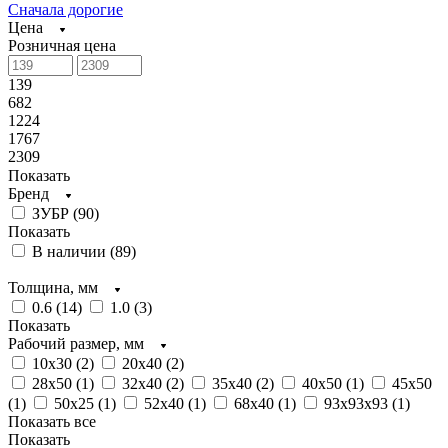
Сначала дорогие
Цена
Розничная цена
139
682
1224
1767
2309
Показать
Бренд
ЗУБР (
90
)
Показать
В наличии (
89
)
Толщина, мм
0.6 (
14
)
1.0 (
3
)
Показать
Рабочий размер, мм
10х30 (
2
)
20х40 (
2
)
28х50 (
1
)
32х40 (
2
)
35х40 (
2
)
40х50 (
1
)
45х50
(
1
)
50х25 (
1
)
52х40 (
1
)
68х40 (
1
)
93х93х93 (
1
)
Показать все
Показать