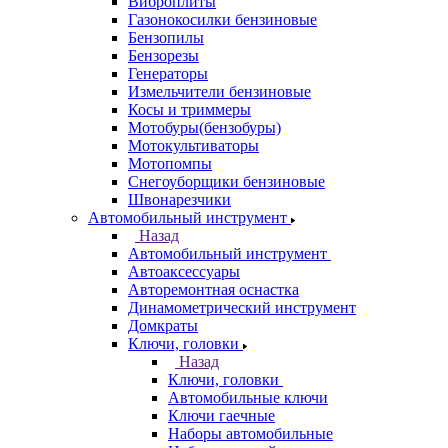
Виброплиты
Газонокосилки бензиновые
Бензопилы
Бензорезы
Генераторы
Измельчители бензиновые
Косы и триммеры
Мотобуры(бензобуры)
Мотокультиваторы
Мотопомпы
Снегоуборщики бензиновые
Швонарезчики
Автомобильный инструмент
Назад
Автомобильный инструмент
Автоаксессуары
Авторемонтная оснастка
Динамометрический инструмент
Домкраты
Ключи, головки
Назад
Ключи, головки
Автомобильные ключи
Ключи гаечные
Наборы автомобильные