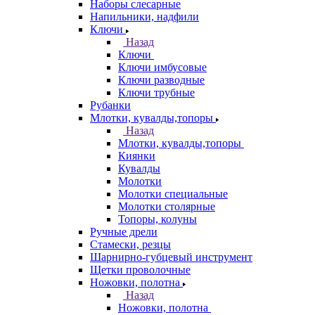
Наборы слесарные
Напильники, надфили
Ключи
Назад
Ключи
Ключи имбусовые
Ключи разводные
Ключи трубные
Рубанки
Млотки, кувалды,топоры
Назад
Млотки, кувалды,топоры
Киянки
Кувалды
Молотки
Молотки специальные
Молотки столярные
Топоры, колуны
Ручные дрели
Стамески, резцы
Шарнирно-губцевый инструмент
Щетки проволочные
Ножовки, полотна
Назад
Ножовки, полотна