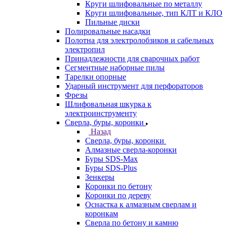
Круги шлифовальные по металлу
Круги шлифовальные, тип КЛТ и КЛО
Пильные диски
Полировальные насадки
Полотна для электролобзиков и сабельных
электропил
Принадлежности для сварочных работ
Сегментные наборные пилы
Тарелки опорные
Ударный инструмент для перфораторов
Фрезы
Шлифовальная шкурка к
электроинструменту
Сверла, буры, коронки
Назад
Сверла, буры, коронки
Алмазные сверла-коронки
Буры SDS-Max
Буры SDS-Plus
Зенкеры
Коронки по бетону
Коронки по дереву
Оснастка к алмазным сверлам и
коронкам
Сверла по бетону и камню