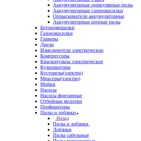
Аккумуляторные циркулярные пилы
Аккумуляторные газонокосилки
Опрыскиватели аккумуляторные
Аккумуляторные цепные пилы
Бетономешалки
Газонокосилки
Граверы
Дрели
Измельчители электрические
Компрессоры
Краскопульты электрические
Культиваторы
Кусторезы(электро)
Миксеры(электро)
Мойки
Насосы
Насосы фонтанные
Отбойные молотки
Перфораторы
Пилы и лобзики
Назад
Пилы и лобзики
Лобзики
Пилы сабельные
Пилы торцовочные