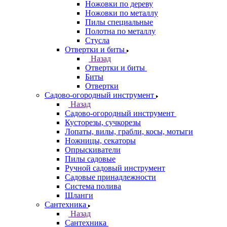
Ножовки по дереву
Ножовки по металлу
Пилы специальные
Полотна по металлу
Стусла
Отвертки и биты
Назад
Отвертки и биты
Биты
Отвертки
Садово-огородный инструмент
Назад
Садово-огородный инструмент
Кусторезы, сучкорезы
Лопаты, вилы, грабли, косы, мотыги
Ножницы, секаторы
Опрыскиватели
Пилы садовые
Ручной садовый инструмент
Садовые принадлежности
Система полива
Шланги
Сантехника
Назад
Сантехника