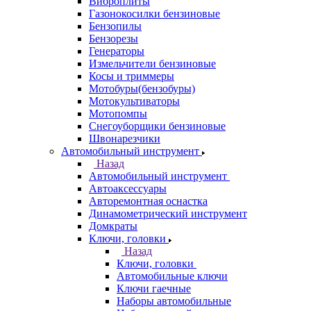
Виброплиты
Газонокосилки бензиновые
Бензопилы
Бензорезы
Генераторы
Измельчители бензиновые
Косы и триммеры
Мотобуры(бензобуры)
Мотокультиваторы
Мотопомпы
Снегоуборщики бензиновые
Швонарезчики
Автомобильный инструмент
Назад
Автомобильный инструмент
Автоаксессуары
Авторемонтная оснастка
Динамометрический инструмент
Домкраты
Ключи, головки
Назад
Ключи, головки
Автомобильные ключи
Ключи гаечные
Наборы автомобильные