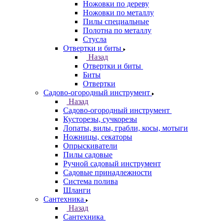
Ножовки по дереву
Ножовки по металлу
Пилы специальные
Полотна по металлу
Стусла
Отвертки и биты
Назад
Отвертки и биты
Биты
Отвертки
Садово-огородный инструмент
Назад
Садово-огородный инструмент
Кусторезы, сучкорезы
Лопаты, вилы, грабли, косы, мотыги
Ножницы, секаторы
Опрыскиватели
Пилы садовые
Ручной садовый инструмент
Садовые принадлежности
Система полива
Шланги
Сантехника
Назад
Сантехника