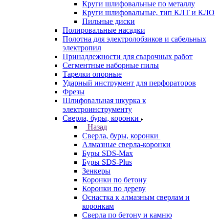
Круги шлифовальные по металлу
Круги шлифовальные, тип КЛТ и КЛО
Пильные диски
Полировальные насадки
Полотна для электролобзиков и сабельных
электропил
Принадлежности для сварочных работ
Сегментные наборные пилы
Тарелки опорные
Ударный инструмент для перфораторов
Фрезы
Шлифовальная шкурка к
электроинструменту
Сверла, буры, коронки
Назад
Сверла, буры, коронки
Алмазные сверла-коронки
Буры SDS-Max
Буры SDS-Plus
Зенкеры
Коронки по бетону
Коронки по дереву
Оснастка к алмазным сверлам и
коронкам
Сверла по бетону и камню