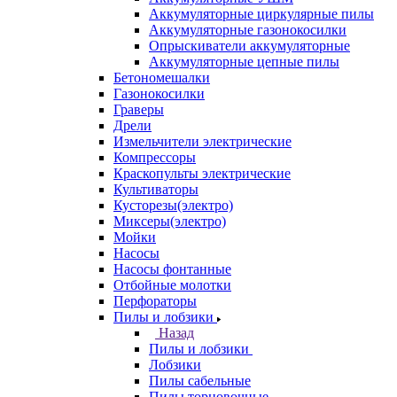
Аккумуляторные циркулярные пилы
Аккумуляторные газонокосилки
Опрыскиватели аккумуляторные
Аккумуляторные цепные пилы
Бетономешалки
Газонокосилки
Граверы
Дрели
Измельчители электрические
Компрессоры
Краскопульты электрические
Культиваторы
Кусторезы(электро)
Миксеры(электро)
Мойки
Насосы
Насосы фонтанные
Отбойные молотки
Перфораторы
Пилы и лобзики
Назад
Пилы и лобзики
Лобзики
Пилы сабельные
Пилы торцовочные