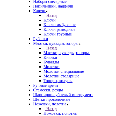
Наборы слесарные
Напильники, надфили
Ключи
Назад
Ключи
Ключи имбусовые
Ключи разводные
Ключи трубные
Рубанки
Млотки, кувалды,топоры
Назад
Млотки, кувалды,топоры
Киянки
Кувалды
Молотки
Молотки специальные
Молотки столярные
Топоры, колуны
Ручные дрели
Стамески, резцы
Шарнирно-губцевый инструмент
Щетки проволочные
Ножовки, полотна
Назад
Ножовки, полотна