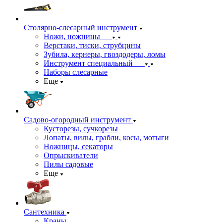
Столярно-слесарный инструмент
Ножи, ножницы
Верстаки, тиски, струбцины
Зубила, кернеры, гвоздодеры, ломы
Инструмент специальный
Наборы слесарные
Еще
Садово-огородный инструмент
Кусторезы, сучкорезы
Лопаты, вилы, грабли, косы, мотыги
Ножницы, секаторы
Опрыскиватели
Пилы садовые
Еще
Сантехника
Краны