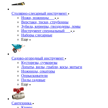
Столярно-слесарный инструмент
Ножи, ножницы
Верстаки, тиски, струбцины
Зубила, кернеры, гвоздодеры, ломы
Инструмент специальный
Наборы слесарные
Еще
Садово-огородный инструмент
Кусторезы, сучкорезы
Лопаты, вилы, грабли, косы, мотыги
Ножницы, секаторы
Опрыскиватели
Пилы садовые
Еще
Сантехника
Краны