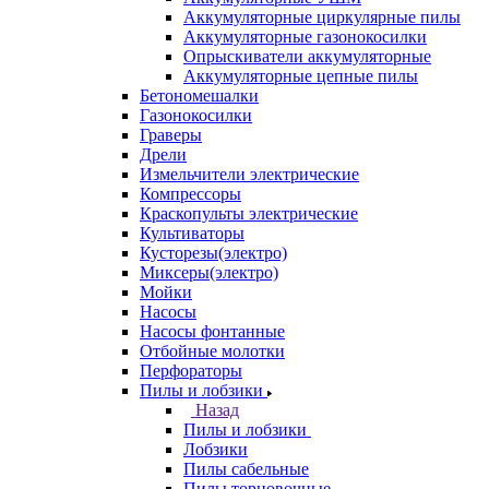
Аккумуляторные циркулярные пилы
Аккумуляторные газонокосилки
Опрыскиватели аккумуляторные
Аккумуляторные цепные пилы
Бетономешалки
Газонокосилки
Граверы
Дрели
Измельчители электрические
Компрессоры
Краскопульты электрические
Культиваторы
Кусторезы(электро)
Миксеры(электро)
Мойки
Насосы
Насосы фонтанные
Отбойные молотки
Перфораторы
Пилы и лобзики
Назад
Пилы и лобзики
Лобзики
Пилы сабельные
Пилы торцовочные