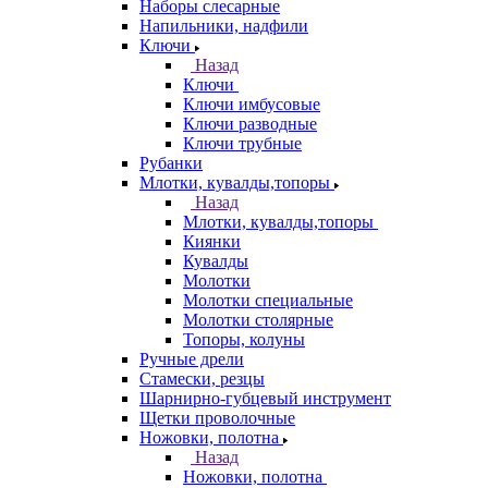
Наборы слесарные
Напильники, надфили
Ключи
Назад
Ключи
Ключи имбусовые
Ключи разводные
Ключи трубные
Рубанки
Млотки, кувалды,топоры
Назад
Млотки, кувалды,топоры
Киянки
Кувалды
Молотки
Молотки специальные
Молотки столярные
Топоры, колуны
Ручные дрели
Стамески, резцы
Шарнирно-губцевый инструмент
Щетки проволочные
Ножовки, полотна
Назад
Ножовки, полотна