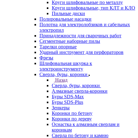
Круги шлифовальные по металлу
Круги шлифовальные, тип КЛТ и КЛО
Пильные диски
Полировальные насадки
Полотна для электролобзиков и сабельных
электропил
Принадлежности для сварочных работ
Сегментные наборные пилы
Тарелки опорные
Ударный инструмент для перфораторов
Фрезы
Шлифовальная шкурка к
электроинструменту
Сверла, буры, коронки
Назад
Сверла, буры, коронки
Алмазные сверла-коронки
Буры SDS-Max
Буры SDS-Plus
Зенкеры
Коронки по бетону
Коронки по дереву
Оснастка к алмазным сверлам и
коронкам
Сверла по бетону и камню