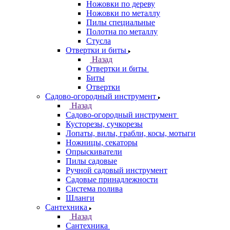
Ножовки по дереву
Ножовки по металлу
Пилы специальные
Полотна по металлу
Стусла
Отвертки и биты
Назад
Отвертки и биты
Биты
Отвертки
Садово-огородный инструмент
Назад
Садово-огородный инструмент
Кусторезы, сучкорезы
Лопаты, вилы, грабли, косы, мотыги
Ножницы, секаторы
Опрыскиватели
Пилы садовые
Ручной садовый инструмент
Садовые принадлежности
Система полива
Шланги
Сантехника
Назад
Сантехника