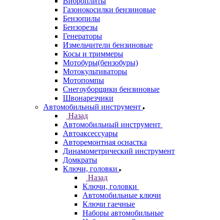
Виброплиты
Газонокосилки бензиновые
Бензопилы
Бензорезы
Генераторы
Измельчители бензиновые
Косы и триммеры
Мотобуры(бензобуры)
Мотокультиваторы
Мотопомпы
Снегоуборщики бензиновые
Швонарезчики
Автомобильный инструмент
Назад
Автомобильный инструмент
Автоаксессуары
Авторемонтная оснастка
Динамометрический инструмент
Домкраты
Ключи, головки
Назад
Ключи, головки
Автомобильные ключи
Ключи гаечные
Наборы автомобильные