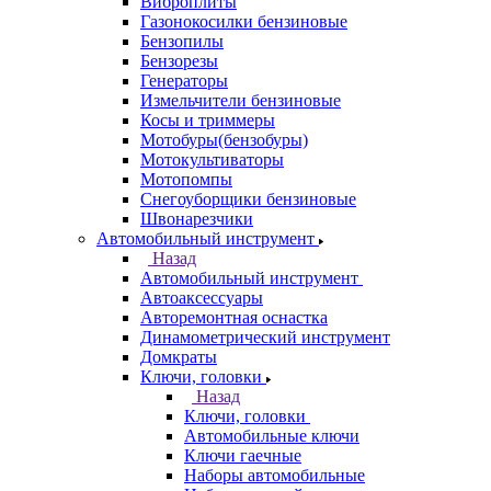
Виброплиты
Газонокосилки бензиновые
Бензопилы
Бензорезы
Генераторы
Измельчители бензиновые
Косы и триммеры
Мотобуры(бензобуры)
Мотокультиваторы
Мотопомпы
Снегоуборщики бензиновые
Швонарезчики
Автомобильный инструмент
Назад
Автомобильный инструмент
Автоаксессуары
Авторемонтная оснастка
Динамометрический инструмент
Домкраты
Ключи, головки
Назад
Ключи, головки
Автомобильные ключи
Ключи гаечные
Наборы автомобильные