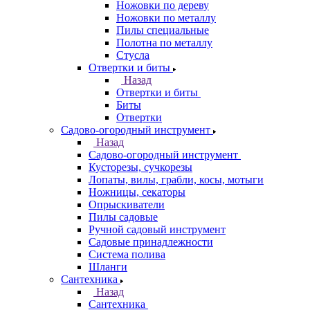
Ножовки по дереву
Ножовки по металлу
Пилы специальные
Полотна по металлу
Стусла
Отвертки и биты
Назад
Отвертки и биты
Биты
Отвертки
Садово-огородный инструмент
Назад
Садово-огородный инструмент
Кусторезы, сучкорезы
Лопаты, вилы, грабли, косы, мотыги
Ножницы, секаторы
Опрыскиватели
Пилы садовые
Ручной садовый инструмент
Садовые принадлежности
Система полива
Шланги
Сантехника
Назад
Сантехника