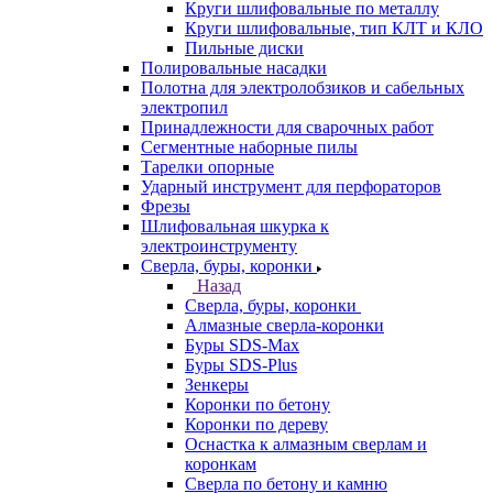
Круги шлифовальные по металлу
Круги шлифовальные, тип КЛТ и КЛО
Пильные диски
Полировальные насадки
Полотна для электролобзиков и сабельных
электропил
Принадлежности для сварочных работ
Сегментные наборные пилы
Тарелки опорные
Ударный инструмент для перфораторов
Фрезы
Шлифовальная шкурка к
электроинструменту
Сверла, буры, коронки
Назад
Сверла, буры, коронки
Алмазные сверла-коронки
Буры SDS-Max
Буры SDS-Plus
Зенкеры
Коронки по бетону
Коронки по дереву
Оснастка к алмазным сверлам и
коронкам
Сверла по бетону и камню