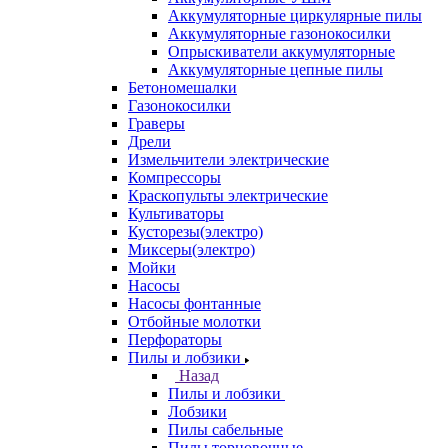
Аккумуляторные циркулярные пилы
Аккумуляторные газонокосилки
Опрыскиватели аккумуляторные
Аккумуляторные цепные пилы
Бетономешалки
Газонокосилки
Граверы
Дрели
Измельчители электрические
Компрессоры
Краскопульты электрические
Культиваторы
Кусторезы(электро)
Миксеры(электро)
Мойки
Насосы
Насосы фонтанные
Отбойные молотки
Перфораторы
Пилы и лобзики
Назад
Пилы и лобзики
Лобзики
Пилы сабельные
Пилы торцовочные