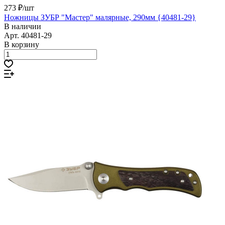
273 ₽/
шт
Ножницы ЗУБР "Мастер" малярные, 290мм {40481-29}
В наличии
Арт.
40481-29
В корзину