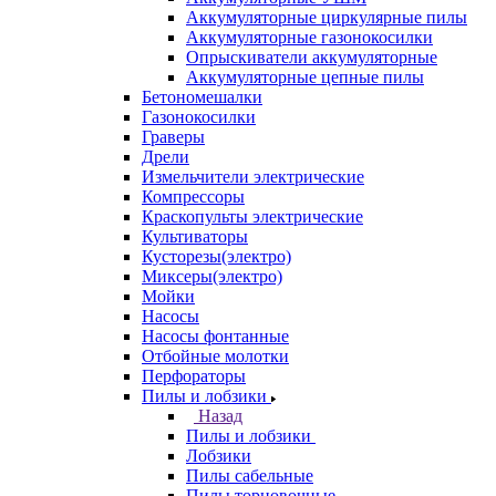
Аккумуляторные циркулярные пилы
Аккумуляторные газонокосилки
Опрыскиватели аккумуляторные
Аккумуляторные цепные пилы
Бетономешалки
Газонокосилки
Граверы
Дрели
Измельчители электрические
Компрессоры
Краскопульты электрические
Культиваторы
Кусторезы(электро)
Миксеры(электро)
Мойки
Насосы
Насосы фонтанные
Отбойные молотки
Перфораторы
Пилы и лобзики
Назад
Пилы и лобзики
Лобзики
Пилы сабельные
Пилы торцовочные