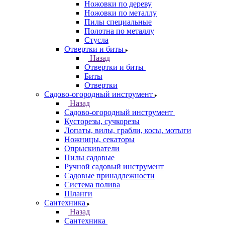
Ножовки по дереву
Ножовки по металлу
Пилы специальные
Полотна по металлу
Стусла
Отвертки и биты
Назад
Отвертки и биты
Биты
Отвертки
Садово-огородный инструмент
Назад
Садово-огородный инструмент
Кусторезы, сучкорезы
Лопаты, вилы, грабли, косы, мотыги
Ножницы, секаторы
Опрыскиватели
Пилы садовые
Ручной садовый инструмент
Садовые принадлежности
Система полива
Шланги
Сантехника
Назад
Сантехника