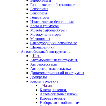
Виброплиты
Газонокосилки бензиновые
Бензопилы
Бензорезы
Генераторы
Измельчители бензиновые
Косы и триммеры
Мотобуры(бензобуры)
Мотокультиваторы
Мотопомпы
Снегоуборщики бензиновые
Швонарезчики
Автомобильный инструмент
Назад
Автомобильный инструмент
Автоаксессуары
Авторемонтная оснастка
Динамометрический инструмент
Домкраты
Ключи, головки
Назад
Ключи, головки
Автомобильные ключи
Ключи гаечные
Наборы автомобильные