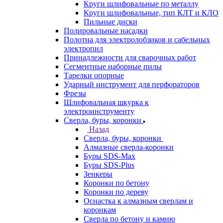
Круги шлифовальные по металлу
Круги шлифовальные, тип КЛТ и КЛО
Пильные диски
Полировальные насадки
Полотна для электролобзиков и сабельных
электропил
Принадлежности для сварочных работ
Сегментные наборные пилы
Тарелки опорные
Ударный инструмент для перфораторов
Фрезы
Шлифовальная шкурка к
электроинструменту
Сверла, буры, коронки
Назад
Сверла, буры, коронки
Алмазные сверла-коронки
Буры SDS-Max
Буры SDS-Plus
Зенкеры
Коронки по бетону
Коронки по дереву
Оснастка к алмазным сверлам и
коронкам
Сверла по бетону и камню