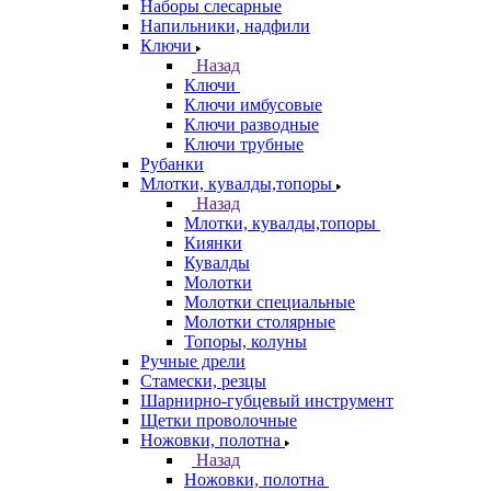
Наборы слесарные
Напильники, надфили
Ключи
Назад
Ключи
Ключи имбусовые
Ключи разводные
Ключи трубные
Рубанки
Млотки, кувалды,топоры
Назад
Млотки, кувалды,топоры
Киянки
Кувалды
Молотки
Молотки специальные
Молотки столярные
Топоры, колуны
Ручные дрели
Стамески, резцы
Шарнирно-губцевый инструмент
Щетки проволочные
Ножовки, полотна
Назад
Ножовки, полотна